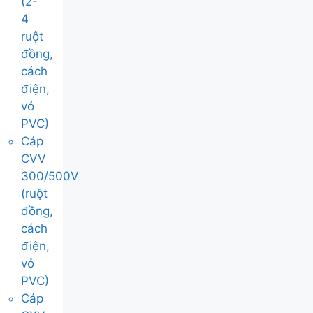
(2-
4
ruột
đồng,
cách
điện,
vỏ
PVC)
Cáp
CVV
300/500V
(ruột
đồng,
cách
điện,
vỏ
PVC)
Cáp