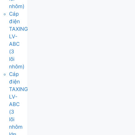
nhôm)
Cáp
điện
TAXING
LV-
ABC
(3
lõi
nhôm)
Cáp
điện
TAXING
LV-
ABC
(3
lõi
nhôm
lớn