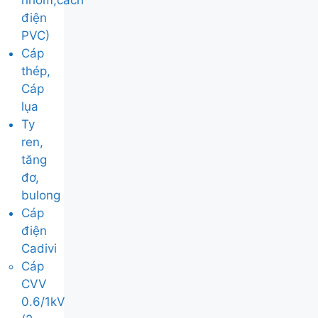
nhôm,cách
điện
PVC)
Cáp
thép,
Cáp
lụa
Ty
ren,
tăng
đơ,
bulong
Cáp
điện
Cadivi
Cáp
CVV
0.6/1kV