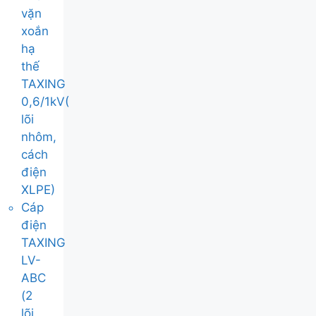
vặn
xoắn
hạ
thế
TAXING
0,6/1kV(
lõi
nhôm,
cách
điện
XLPE)
Cáp
điện
TAXING
LV-
ABC
(2
lõi