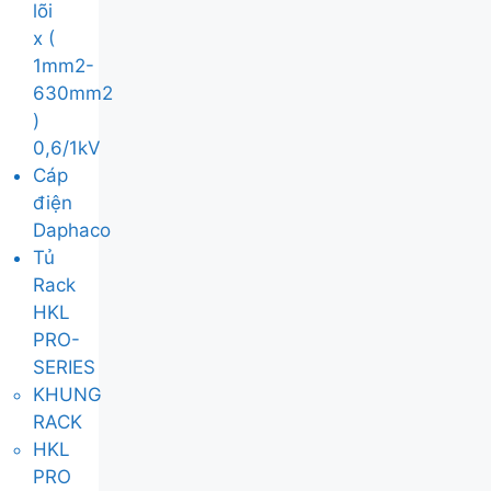
lõi
x (
1mm2-
630mm2
)
0,6/1kV
Cáp
điện
Daphaco
Tủ
Rack
HKL
PRO-
SERIES
KHUNG
RACK
HKL
PRO