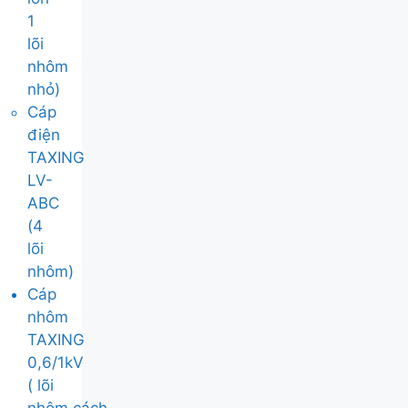
1
lõi
nhôm
nhỏ)
Cáp
điện
TAXING
LV-
ABC
(4
lõi
nhôm)
Cáp
nhôm
TAXING
0,6/1kV
( lõi