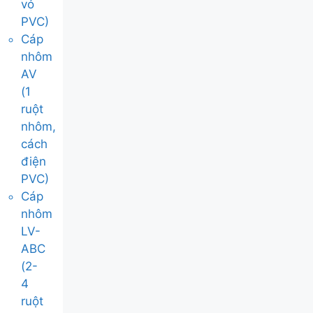
vỏ
PVC)
Cáp
nhôm
AV
(1
ruột
nhôm,
cách
điện
PVC)
Cáp
nhôm
LV-
ABC
(2-
4
ruột