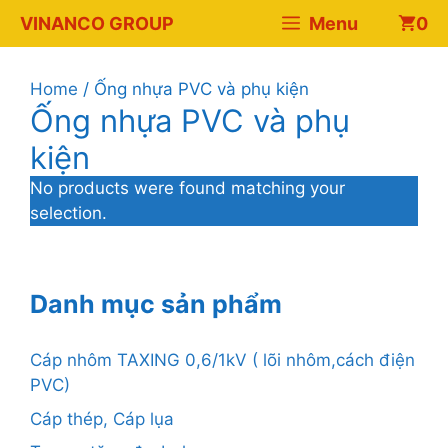
Chuyển
VINANCO GROUP
Menu
0
đến
nội
dung
Home
/ Ống nhựa PVC và phụ kiện
Ống nhựa PVC và phụ
kiện
No products were found matching your
selection.
Danh mục sản phẩm
Cáp nhôm TAXING 0,6/1kV ( lõi nhôm,cách điện
PVC)
Cáp thép, Cáp lụa