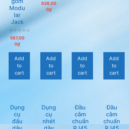
gồm
0
928,00
n
Modu
0
₫
g
lar
o
à
Jack
i
5
0
587,00
n
0
₫
g
o
à
i
Add
Add
Add
Add
5
to
to
to
to
cart
cart
cart
cart
Dụng
Dụng
Đầu
Đầu
cụ
cụ
cắm
cắm
đấu
nhét
chuẩn
chuẩn
dây
dây
RJ45
RJ45