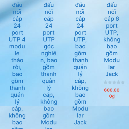
đấu
đấu
đấu
đấu
nối
nối
nối
nối
cáp
cáp
cáp
cáp 6
24
24
24
port
port
port
port
UTP,
UTP 4
UTP
UTP,
không
modu
góc
bao
bao
le
nghiê
gồm
gồm
tháo
n, bao
thanh
Modu
rời,
gồm
quản
lar
bao
thanh
lý
Jack
gồm
quản
cáp,
thanh
lý
không
0
600,00
n
quản
cáp,
bao
0
₫
g
lý
không
gồm
o
à
cáp,
bao
Modu
i
5
không
gồm
lar
bao
Modu
Jack