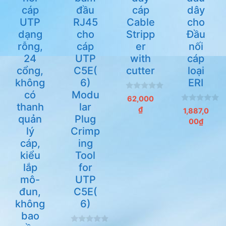
cáp
đầu
cáp
dây
UTP
RJ45
Cable
cho
dạng
cho
Stripp
Đầu
rỗng,
cáp
er
nối
24
UTP
with
cáp
cổng,
C5E(
cutter
loại
không
6)
ERI
có
Modu
0
62,000
n
thanh
lar
0
₫
g
1,887,0
n
quản
Plug
o
00
₫
g
à
lý
Crimp
o
i
à
5
cáp,
ing
i
5
kiểu
Tool
lắp
for
mô-
UTP
đun,
C5E(
không
6)
bao