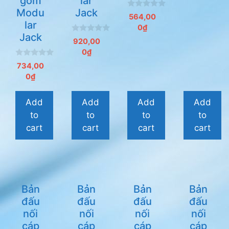
gồm
lar
Modu
Jack
0
564,00
n
lar
0
₫
g
Jack
o
0
920,00
à
n
i
0
₫
g
5
o
0
734,00
à
n
i
0
₫
g
5
o
à
i
Add
Add
Add
Add
5
to
to
to
to
cart
cart
cart
cart
Bản
Bản
Bản
Bản
đấu
đấu
đấu
đấu
nối
nối
nối
nối
cáp
cáp
cáp
cáp