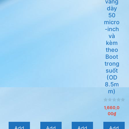
vàng
dày
50
micro
-inch
và
kèm
theo
Boot
trong
suốt
(OD
8.5m
m)
0
1,660,0
n
00
₫
g
o
à
i
Add
Add
Add
Add