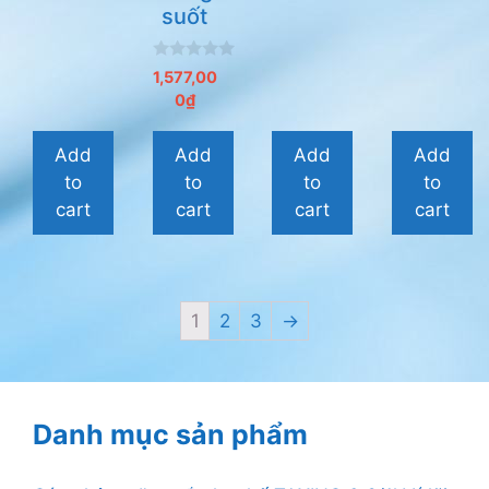
suốt
0
1,577,00
n
0
₫
g
o
à
i
Add
Add
Add
Add
5
to
to
to
to
cart
cart
cart
cart
1
2
3
→
Danh mục sản phẩm