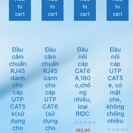
5
to
to
to
to
cart
cart
cart
cart
Đầu
Đầu
Đầu
Đầu
cắm
cắm
nối
nối
chuẩn
chuẩn
cáp
cáp
RJ45
RJ45
CAT6
UTP
dành
dành
A,180
CAT5
cho
cho
o,chố
e, có
cáp
cáp
ng
mặt
UTP
UTP
nhiễu,
che,
CAT5
CAT6
loại
không
e(sử
(sử
RIDC
chống
dụng
dụng
nhiều
cho
cho
0
182,00
n