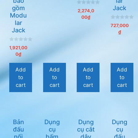
bao
lar
gồm
Jack
0
2,274,0
n
Modu
00
₫
g
lar
o
0
727,000
à
n
Jack
i
₫
g
5
o
à
i
0
1,921,00
5
n
0
₫
g
o
à
i
Add
Add
Add
Add
5
to
to
to
to
cart
cart
cart
cart
Bản
Dụng
Dụng
Dụng
đấu
cụ
cụ cắt
cụ
nối
bấm
dây
đấu