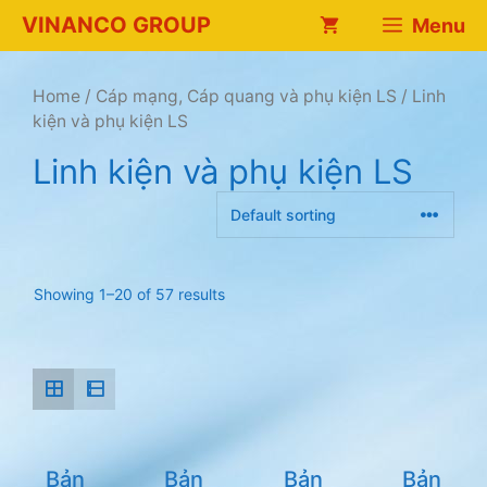
Chuyển
VINANCO GROUP
Menu
đến
nội
dung
Home
/
Cáp mạng, Cáp quang và phụ kiện LS
/ Linh
kiện và phụ kiện LS
Linh kiện và phụ kiện LS
Showing 1–20 of 57 results
Bản
Bản
Bản
Bản