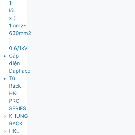
1
lõi
x (
1mm2-
630mm2
)
0,6/1kV
Cáp
điện
Daphaco
Tủ
Rack
HKL
PRO-
SERIES
KHUNG
RACK
HKL