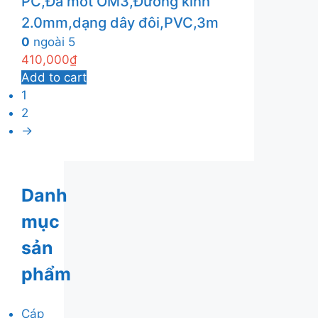
PC,Đa mốt OM3,Đường kính
2.0mm,dạng dây đôi,PVC,3m
0
ngoài 5
410,000
₫
Add to cart
1
2
→
Danh
mục
sản
phẩm
Cáp