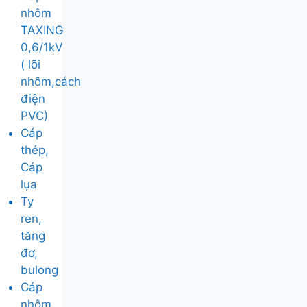
nhôm
TAXING
0,6/1kV
( lõi
nhôm,cách
điện
PVC)
Cáp
thép,
Cáp
lụa
Ty
ren,
tăng
đơ,
bulong
Cáp
nhôm