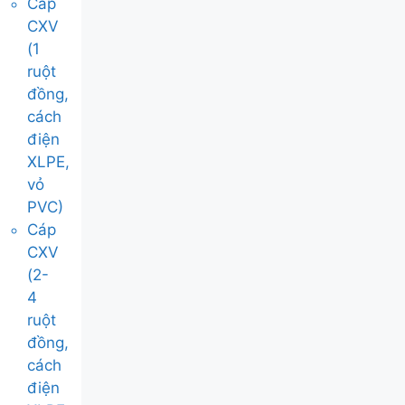
Cáp
CXV
(1
ruột
đồng,
cách
điện
XLPE,
vỏ
PVC)
Cáp
CXV
(2-
4
ruột
đồng,
cách
điện