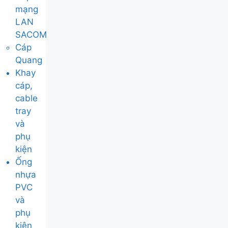
mạng
LAN
SACOM
Cáp
Quang
Khay
cáp,
cable
tray
và
phụ
kiện
Ống
nhựa
PVC
và
phụ
kiện