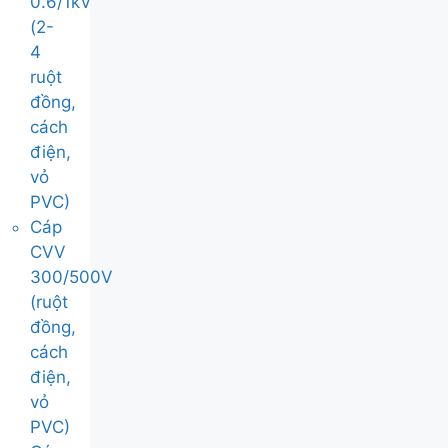
0.6/1kV
(2-
4
ruột
đồng,
cách
điện,
vỏ
PVC)
Cáp
CVV
300/500V
(ruột
đồng,
cách
điện,
vỏ
PVC)