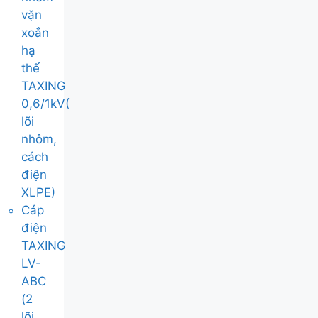
vặn
xoắn
hạ
thế
TAXING
0,6/1kV(
lõi
nhôm,
cách
điện
XLPE)
Cáp
điện
TAXING
LV-
ABC
(2
lõi