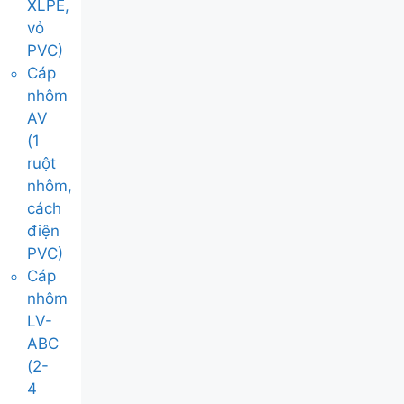
XLPE,
vỏ
PVC)
Cáp
nhôm
AV
(1
ruột
nhôm,
cách
điện
PVC)
Cáp
nhôm
LV-
ABC
(2-
4