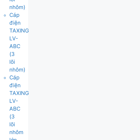
nhôm)
Cáp
điện
TAXING
LV-
ABC
(3
lõi
nhôm)
Cáp
điện
TAXING
LV-
ABC
(3
lõi
nhôm