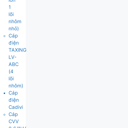
lớn
1
lõi
nhôm
nhỏ)
Cáp
điện
TAXING
LV-
ABC
(4
lõi
nhôm)
Cáp
điện
Cadivi
Cáp
CVV