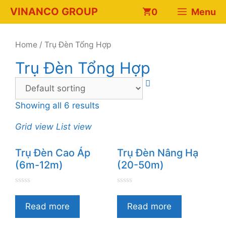
Chuyển
VINANCO GROUP
0
Menu
đến
nội
dung
Home
/ Trụ Đèn Tổng Hợp
Trụ Đèn Tổng Hợp
Showing all 6 results
Grid view
List view
Trụ Đèn Cao Áp
Trụ Đèn Nâng Hạ
(6m-12m)
(20-50m)
0
0
n
n
g
g
Read more
Read more
o
o
à
à
i
i