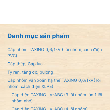
à
i
5
Danh mục sản phẩm
Cáp nhôm TAXING 0,6/1kV ( lõi nhôm,cách điện
PVC)
Cáp thép, Cáp lụa
Ty ren, tăng đơ, bulong
Cáp nhôm vặn xoắn hạ thế TAXING 0,6/1kV( lõi
nhôm, cách điện XLPE)
Cáp điện TAXING LV-ABC (3 lõi nhôm lớn 1 lõi
nhôm nhỏ)
Cáp điện TAXING LV-ABC (4 lõi nhôm)