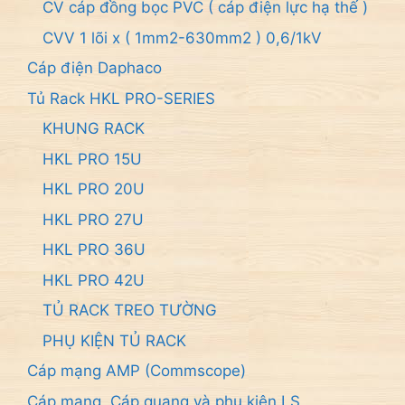
CV cáp đồng bọc PVC ( cáp điện lực hạ thế )
CVV 1 lõi x ( 1mm2-630mm2 ) 0,6/1kV
Cáp điện Daphaco
Tủ Rack HKL PRO-SERIES
KHUNG RACK
HKL PRO 15U
HKL PRO 20U
HKL PRO 27U
HKL PRO 36U
HKL PRO 42U
TỦ RACK TREO TƯỜNG
PHỤ KIỆN TỦ RACK
Cáp mạng AMP (Commscope)
Cáp mạng, Cáp quang và phụ kiện LS