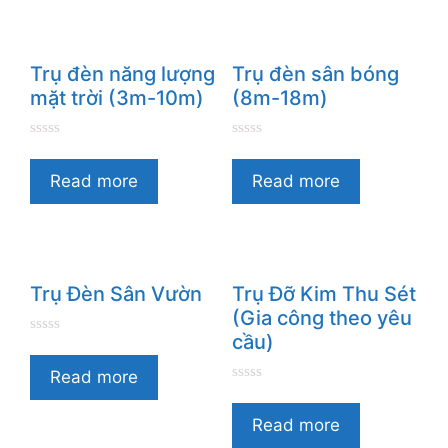
5
5
Trụ đèn năng lượng
Trụ đèn sân bóng
mặt trời (3m-10m)
(8m-18m)
0
0
n
n
g
g
Read more
Read more
o
o
à
à
i
i
5
5
Trụ Đèn Sân Vườn
Trụ Đỡ Kim Thu Sét
(Gia công theo yêu
cầu)
0
n
g
Read more
o
0
à
n
i
g
Read more
5
o