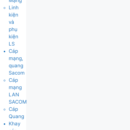
Mạng
Linh
kiện
và
phụ
kiện
LS
Cáp
mạng,
quang
Sacom
Cáp
mạng
LAN
SACOM
Cáp
Quang
Khay