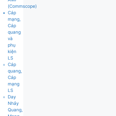
(Commscope)
Cáp
mạng,
Cáp
quang
và
phụ
kiện
LS
Cáp
quang,
Cáp
mạng
LS
Day
Nhảy
Quang,