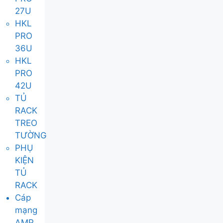
27U
HKL
PRO
36U
HKL
PRO
42U
TỦ
RACK
TREO
TƯỜNG
PHỤ
KIỆN
TỦ
RACK
Cáp
mạng
AMP