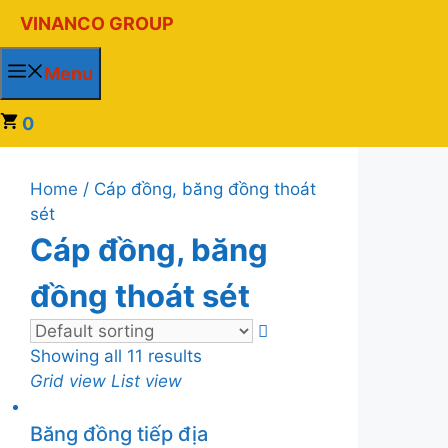
Chuyển
VINANCO GROUP
đến
nội
Menu
dung
0
Home
/ Cáp đồng, băng đồng thoát
sét
Cáp đồng, băng
đồng thoát sét
Showing all 11 results
Grid view
List view
Băng đồng tiếp địa