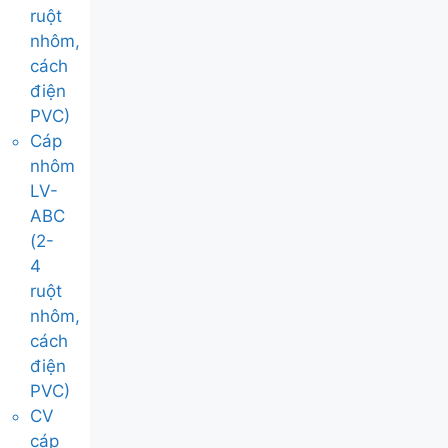
ruột
nhôm,
cách
điện
PVC)
Cáp
nhôm
LV-
ABC
(2-
4
ruột
nhôm,
cách
điện
PVC)
CV
cáp