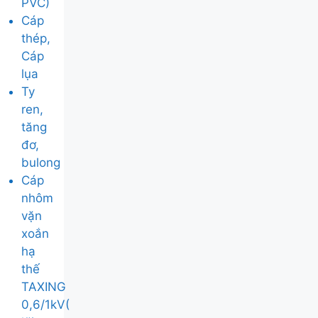
PVC)
Cáp
thép,
Cáp
lụa
Ty
ren,
tăng
đơ,
bulong
Cáp
nhôm
vặn
xoắn
hạ
thế
TAXING
0,6/1kV(