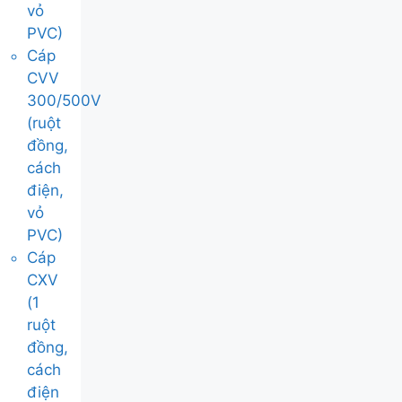
vỏ
PVC)
Cáp
CVV
300/500V
(ruột
đồng,
cách
điện,
vỏ
PVC)
Cáp
CXV
(1
ruột
đồng,
cách
điện