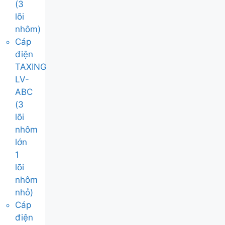
(3
lõi
nhôm)
Cáp
điện
TAXING
LV-
ABC
(3
lõi
nhôm
lớn
1
lõi
nhôm
nhỏ)
Cáp
điện