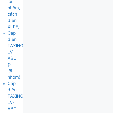
lõi
nhôm,
cách
điện
XLPE)
Cáp
điện
TAXING
LV-
ABC
(2
lõi
nhôm)
Cáp
điện
TAXING
LV-
ABC