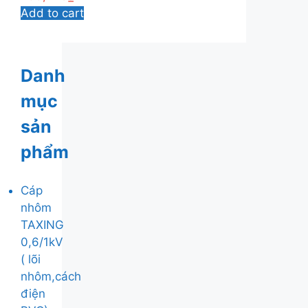
Add to cart
Danh
mục
sản
phẩm
Cáp
nhôm
TAXING
0,6/1kV
( lõi
nhôm,cách
điện