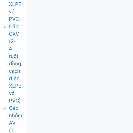
XLPE,
vỏ
PVC)
Cáp
CXV
(2-
4
ruột
đồng,
cách
điện
XLPE,
vỏ
PVC)
Cáp
nhôm
AV
(1