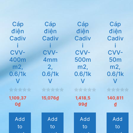
Cáp
Cáp
Cáp
Cáp
điện
điện
điện
điện
Cadiv
Cadiv
Cadiv
Cadiv
i
i
i
i
CVV-
CVV-
CVV-
CVV-
400m
4mm
500m
50m
m2,
2,
m2,
m2,
0.6/1k
0.6/1k
0.6/1k
0.6/1k
V
V
V
V
0
0
0
0
1,109,37
15,076
₫
1,418,5
140,811
n
n
n
n
0
₫
99
₫
₫
g
g
g
g
o
o
o
o
à
à
à
à
i
i
i
i
Add
Add
Add
Add
5
5
5
5
to
to
to
to