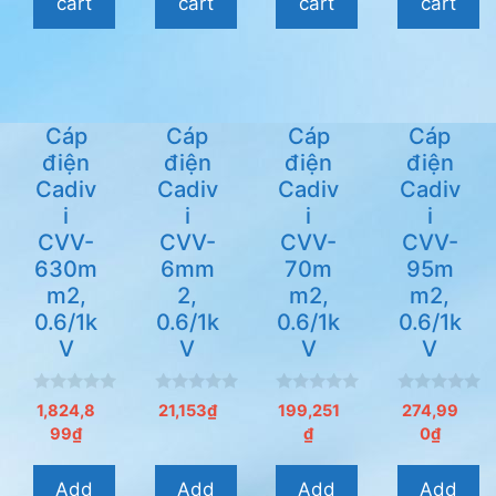
cart
cart
cart
cart
Cáp
Cáp
Cáp
Cáp
điện
điện
điện
điện
Cadiv
Cadiv
Cadiv
Cadiv
i
i
i
i
CVV-
CVV-
CVV-
CVV-
630m
6mm
70m
95m
m2,
2,
m2,
m2,
0.6/1k
0.6/1k
0.6/1k
0.6/1k
V
V
V
V
0
0
0
0
1,824,8
21,153
₫
199,251
274,99
n
n
n
n
99
₫
₫
0
₫
g
g
g
g
o
o
o
o
à
à
à
à
i
i
i
i
Add
Add
Add
Add