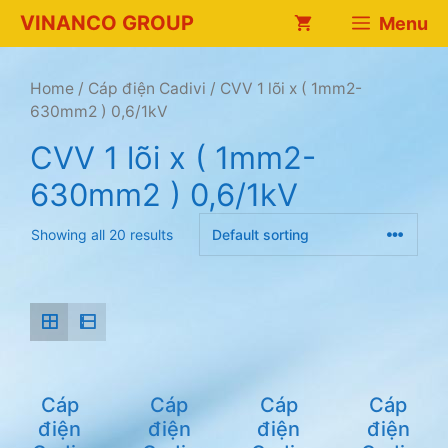
Chuyển
VINANCO GROUP
Menu
đến
nội
dung
Home
/
Cáp điện Cadivi
/ CVV 1 lõi x ( 1mm2-
630mm2 ) 0,6/1kV
CVV 1 lõi x ( 1mm2-
630mm2 ) 0,6/1kV
Showing all 20 results
Cáp
Cáp
Cáp
Cáp
điện
điện
điện
điện