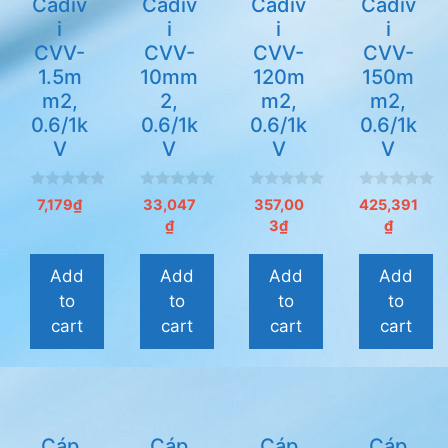
Cadiv
Cadiv
Cadiv
Cadiv
i
i
i
i
CVV-
CVV-
CVV-
CVV-
1.5m
10mm
120m
150m
m2,
2,
m2,
m2,
0.6/1k
0.6/1k
0.6/1k
0.6/1k
V
V
V
V
0
0
0
0
7,179
₫
33,047
357,00
425,391
n
n
n
n
₫
3
₫
₫
g
g
g
g
o
o
o
o
à
à
à
à
i
i
i
i
Add
Add
Add
Add
5
5
5
5
to
to
to
to
cart
cart
cart
cart
Cáp
Cáp
Cáp
Cáp