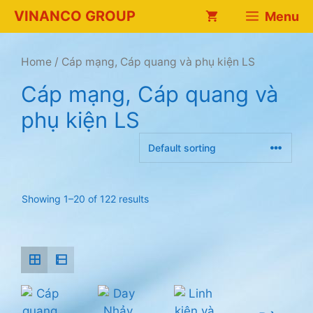
Chuyển
VINANCO GROUP
Menu
đến
nội
dung
Home
/ Cáp mạng, Cáp quang và phụ kiện LS
Cáp mạng, Cáp quang và
phụ kiện LS
Showing 1–20 of 122 results