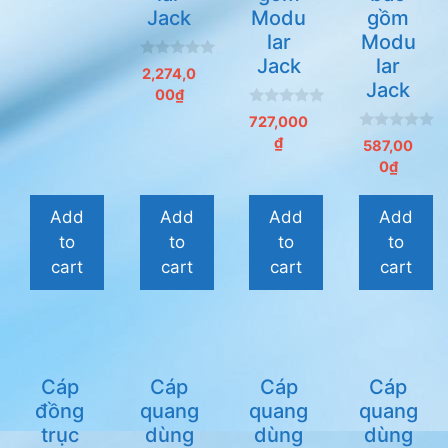
à
Jack
Modu
gồm
i
5
lar
Modu
Jack
lar
0
2,274,0
n
Jack
00
₫
g
o
0
727,000
à
n
i
0
₫
g
587,00
5
n
o
0
₫
g
à
o
i
à
5
i
Add
Add
Add
Add
5
to
to
to
to
cart
cart
cart
cart
Cáp
Cáp
Cáp
Cáp
đồng
quang
quang
quang
trục
dùng
dùng
dùng