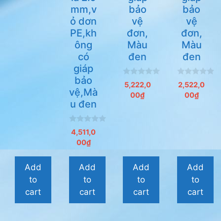
5
mm,v
bảo
bảo
ỏ dơn
vệ
vệ
PE,kh
đơn,
đơn,
ông
Màu
Màu
có
đen
đen
giáp
bảo
0
0
5,222,0
2,522,0
n
n
vệ,Mà
00
₫
00
₫
g
g
u đen
o
o
à
à
i
i
5
5
0
4,511,0
n
00
₫
g
o
à
i
Add
Add
Add
Add
5
to
to
to
to
cart
cart
cart
cart