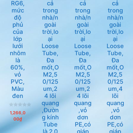
RG6,
cả
cả
cả
mức
trong
trong
trong
độ
nhà/n
nhà/n
nhà/n
phủ
goài
goài
goài
của
trời,lo
trời,lo
trời,lo
lớp
ại
ại
ại
lưới
Loose
Loose
Loose
nhôm
Tube,
Tube,
Tube,
là
Đa
Đa
Đa
60%,
mốt,O
mốt,O
mốt,O
vỏ
M2,5
M2,5
M2,5
PVC,
0/125
0/125
0/125
Màu
um,2
um,2
um,4
đen
4 lõi
4 lõi
lõi
quang
quang
quang
,Đườn
,vỏ
,vỏ
0
1,266,0
n
g kính
dơn
dơn
00
₫
g
Tube
PE,có
PE,có
o
à
là 2.0
giáp
giáp
i