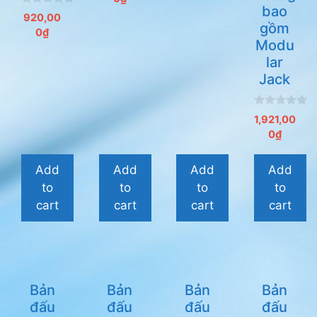
bao
o
0
920,00
à
n
gồm
i
0
₫
g
5
Modu
o
à
lar
i
5
Jack
0
1,921,00
n
0
₫
g
o
à
i
Add
Add
Add
Add
5
to
to
to
to
cart
cart
cart
cart
Bản
Bản
Bản
Bản
đấu
đấu
đấu
đấu