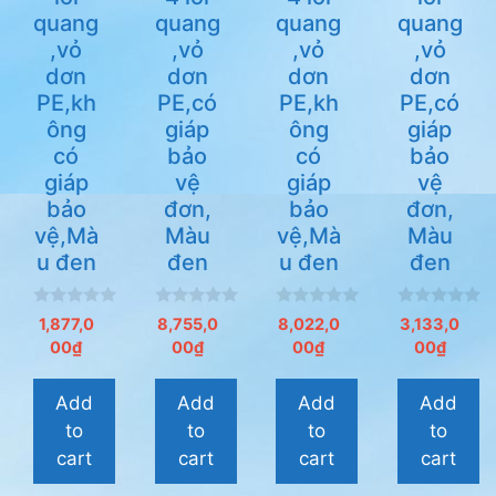
quang
quang
quang
quang
,vỏ
,vỏ
,vỏ
,vỏ
dơn
dơn
dơn
dơn
PE,kh
PE,có
PE,kh
PE,có
ông
giáp
ông
giáp
có
bảo
có
bảo
giáp
vệ
giáp
vệ
bảo
đơn,
bảo
đơn,
vệ,Mà
Màu
vệ,Mà
Màu
u đen
đen
u đen
đen
0
0
0
0
1,877,0
8,755,0
8,022,0
3,133,0
n
n
n
n
00
₫
00
₫
00
₫
00
₫
g
g
g
g
o
o
o
o
à
à
à
à
i
i
i
i
Add
Add
Add
Add
5
5
5
5
to
to
to
to
cart
cart
cart
cart