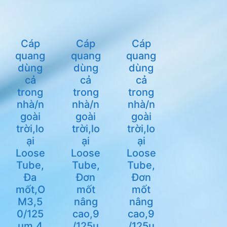
Cáp
Cáp
Cáp
quang
quang
quang
dùng
dùng
dùng
cả
cả
cả
trong
trong
trong
nhà/n
nhà/n
nhà/n
goài
goài
goài
trời,lo
trời,lo
trời,lo
ại
ại
ại
Loose
Loose
Loose
Tube,
Tube,
Tube,
Đa
Đơn
Đơn
mốt,O
mốt
mốt
M3,5
nâng
nâng
0/125
cao,9
cao,9
um,4
/125u
/125u