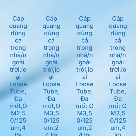
Cáp
Cáp
Cáp
Cáp
quang
quang
quang
quang
dùng
dùng
dùng
dùng
cả
cả
cả
cả
trong
trong
trong
trong
nhà/n
nhà/n
nhà/n
nhà/n
goài
goài
goài
goài
trời,lo
trời,lo
trời,lo
trời,lo
ại
ại
ại
ại
Loose
Loose
Loose
Loose
Tube,
Tube,
Tube,
Tube,
Đa
Đa
Đa
Đa
mốt,O
mốt,O
mốt,O
mốt,O
M2,5
M3,5
M3,5
M3,5
0/125
0/125
0/125
0/125
um,4
um,2
um,2
um,4
lõi
4 lõi
4 lõi
lõi