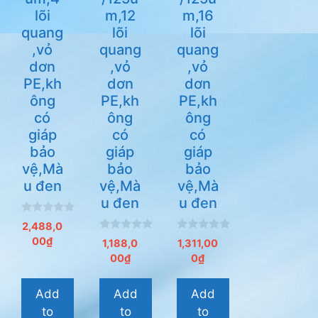
lõi
m,12
m,16
quang
lõi
lõi
,vỏ
quang
quang
dơn
,vỏ
,vỏ
PE,kh
dơn
dơn
ông
PE,kh
PE,kh
có
ông
ông
giáp
có
có
bảo
giáp
giáp
vệ,Mà
bảo
bảo
u đen
vệ,Mà
vệ,Mà
u đen
u đen
0
2,488,0
n
0
0
00
₫
g
1,188,0
1,311,00
n
n
o
00
₫
0
₫
g
g
à
o
o
i
à
à
5
i
i
Add
Add
Add
5
5
to
to
to