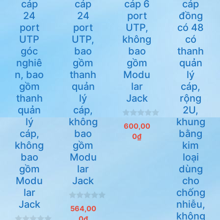
cáp
cáp
cáp 6
cáp
24
24
port
đồng
port
port
UTP,
có 48
UTP
UTP,
không
có
góc
bao
bao
thanh
nghiê
gồm
gồm
quản
n, bao
thanh
Modu
lý
gồm
quản
lar
cáp,
thanh
lý
Jack
rộng
quản
cáp,
2U,
lý
không
khung
0
600,00
n
cáp,
bao
bằng
0
₫
g
không
gồm
kim
o
à
bao
Modu
loại
i
5
gồm
lar
dùng
Modu
Jack
cho
lar
chống
Jack
nhiễu,
0
564,00
n
không
0
₫
g