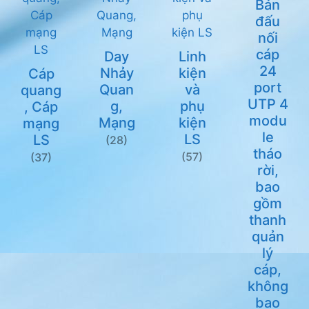
Bản
đấu
nối
cáp
Day
Linh
24
Nhảy
kiện
Cáp
port
Quan
và
quang
UTP 4
g,
phụ
, Cáp
modu
Mạng
kiện
mạng
le
LS
LS
(28)
tháo
(57)
(37)
rời,
bao
gồm
thanh
quản
lý
cáp,
không
bao