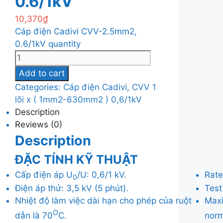
0.6/1kV
10,370
₫
Cáp điện Cadivi CVV-2.5mm2,
0.6/1kV quantity
Add to cart
Categories:
Cáp điện Cadivi
,
CVV 1
lõi x ( 1mm2-630mm2 ) 0,6/1kV
Description
Reviews (0)
Description
ĐẶC TÍNH KỸ THUẬT
Cấp điện áp U
/U: 0,6/1 kV.
Rate
0
Điện áp thử: 3,5 kV (5 phút).
Test
Nhiệt độ làm việc dài hạn cho phép của ruột
Maxi
O
dẫn là 70
C.
norm