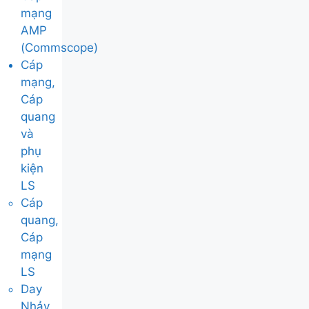
mạng
AMP
(Commscope)
Cáp
mạng,
Cáp
quang
và
phụ
kiện
LS
Cáp
quang,
Cáp
mạng
LS
Day
Nhảy