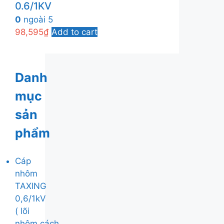
0.6/1KV
0
ngoài 5
98,595
₫
Add to cart
Danh
mục
sản
phẩm
Cáp
nhôm
TAXING
0,6/1kV
( lõi
nhôm,cách