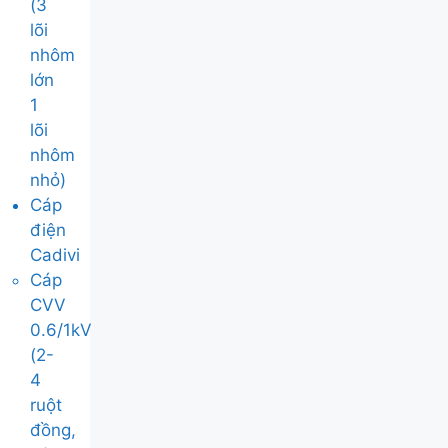
(3
lõi
nhôm
lớn
1
lõi
nhôm
nhỏ)
Cáp
điện
Cadivi
Cáp
CVV
0.6/1kV
(2-
4
ruột
đồng,