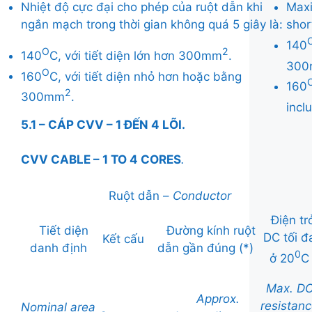
Nhiệt độ cực đại cho phép của ruột dẫn khi
Maxi
ngắn mạch trong thời gian không quá 5 giây là:
shor
140
O
2
140
C, với tiết diện lớn hơn 300mm
.
30
O
160
C, với tiết diện nhỏ hơn hoặc bằng
160
2
300mm
.
inc
5.1 – CÁP CVV – 1 ĐẾN 4 LÕI.
CVV CABLE – 1 TO 4 CORES
.
Ruột dẫn –
Conductor
Điện tr
Tiết diện
Đường kính ruột
DC tối đ
Kết cấu
danh định
dẫn gần đúng (*)
0
ở 20
C
Max. D
Approx.
resistan
Nominal
area