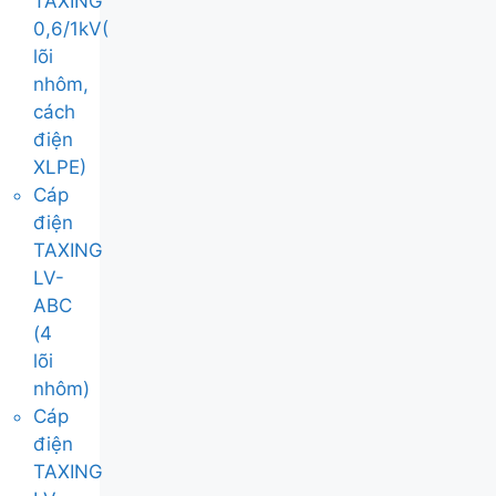
TAXING
0,6/1kV(
lõi
nhôm,
cách
điện
XLPE)
Cáp
điện
TAXING
LV-
ABC
(4
lõi
nhôm)
Cáp
điện
TAXING