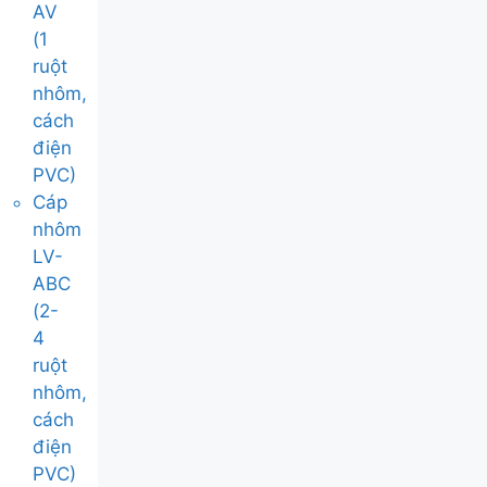
AV
(1
ruột
nhôm,
cách
điện
PVC)
Cáp
nhôm
LV-
ABC
(2-
4
ruột
nhôm,
cách
điện
PVC)