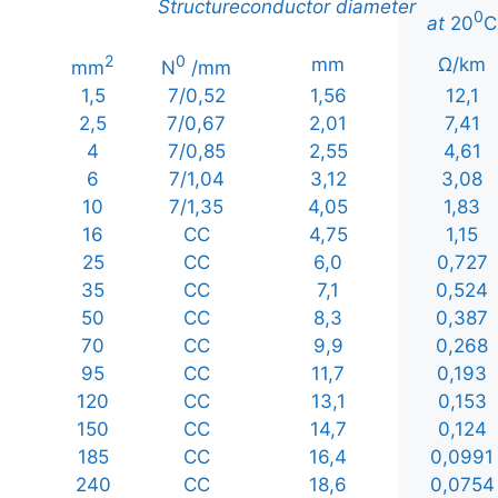
Structure
conductor
diameter
0
at
20
C
2
0
mm
Ω/km
mm
N
/mm
1,5
7/0,52
1,56
12,1
2,5
7/0,67
2,01
7,41
4
7/0,85
2,55
4,61
6
7/1,04
3,12
3,08
10
7/1,35
4,05
1,83
16
CC
4,75
1,15
25
CC
6,0
0,727
35
CC
7,1
0,524
50
CC
8,3
0,387
70
CC
9,9
0,268
95
CC
11,7
0,193
120
CC
13,1
0,153
150
CC
14,7
0,124
185
CC
16,4
0,0991
240
CC
18,6
0,0754