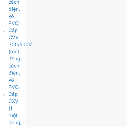
cách
điện,
vỏ
PVC)
Cáp
CVV
300/500V
(ruột
đồng,
cách
điện,
vỏ
PVC)
Cáp
CXV
(1
ruột
đồng,