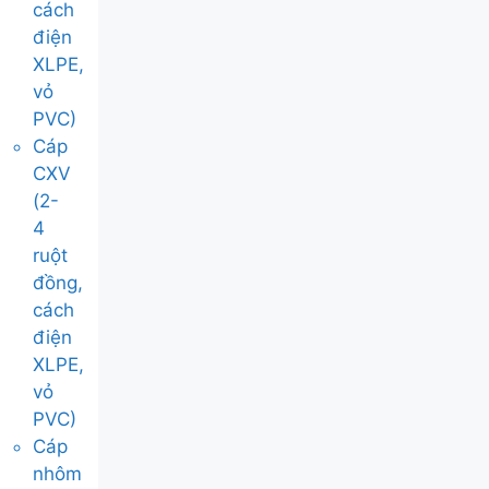
cách
điện
XLPE,
vỏ
PVC)
Cáp
CXV
(2-
4
ruột
đồng,
cách
điện
XLPE,
vỏ
PVC)
Cáp
nhôm