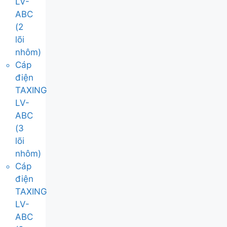
LV-
ABC
(2
lõi
nhôm)
Cáp
điện
TAXING
LV-
ABC
(3
lõi
nhôm)
Cáp
điện
TAXING
LV-
ABC