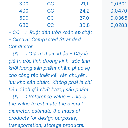
300
CC
21,1
0,0601
400
CC
24,2
0,0470
500
CC
27,0
0,0366
630
CC
30,8
0,0283
– CC : Ruột dẫn tròn xoắn ép chặt
– Circular Compacted Stranded
Conductor.
– (*) : Giá trị tham khảo – Đây là
giá trị ước tính đường kính, ước tính
khối lượng sản phẩm nhằm phục vụ
cho công tác thiết kế, vận chuyển,
lưu kho sản phẩm. Không phải là chỉ
tiêu đánh giá chất lượng sản phẩm.
– (*) :
Reference value – This is
the value to estimate the overall
diameter, estimate the mass of
products for design purposes,
transportation, storage products.