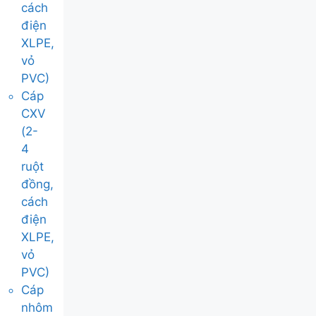
cách
điện
XLPE,
vỏ
PVC)
Cáp
CXV
(2-
4
ruột
đồng,
cách
điện
XLPE,
vỏ
PVC)
Cáp
nhôm