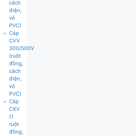
cách
điện,
vỏ
PVC)
Cáp
CVV
300/500V
(ruột
đồng,
cách
điện,
vỏ
PVC)
Cáp
CXV
(1
ruột
đồng,