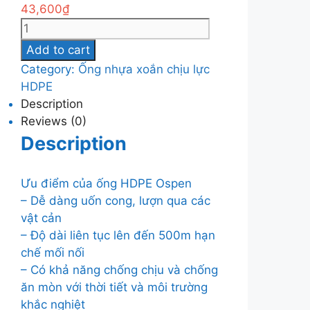
43,600
₫
Ống
nhựa
Add to cart
xoắn
Category:
Ống nhựa xoắn chịu lực
chịu
HDPE
lực
Description
HDPE
Reviews (0)
Ospen
Description
100
quantity
Ưu điểm của ống HDPE Ospen
– Dễ dàng uốn cong, lượn qua các
vật cản
– Độ dài liên tục lên đến 500m hạn
chế mối nối
– Có khả năng chống chịu và chống
ăn mòn với thời tiết và môi trường
khắc nghiệt