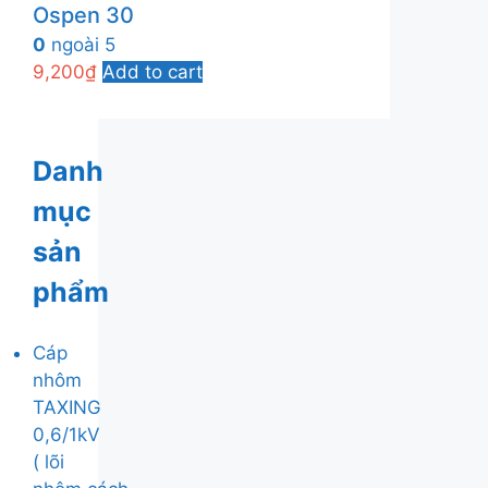
Ospen 30
0
ngoài 5
9,200
₫
Add to cart
Danh
mục
sản
phẩm
Cáp
nhôm
TAXING
0,6/1kV
( lõi