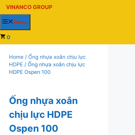
Chuyển
VINANCO GROUP
đến
nội
Menu
dung
0
Home
/
Ống nhựa xoắn chịu lực
HDPE
/ Ống nhựa xoắn chịu lực
HDPE Ospen 100
Ống nhựa xoắn
chịu lực HDPE
Ospen 100