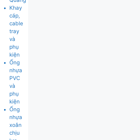
Quang
Khay
cáp,
cable
tray
và
phụ
kiện
Ống
nhựa
PVC
và
phụ
kiện
Ống
nhựa
xoắn
chịu