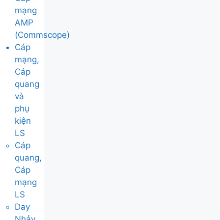
mạng
AMP
(Commscope)
Cáp
mạng,
Cáp
quang
và
phụ
kiện
LS
Cáp
quang,
Cáp
mạng
LS
Day
Nhảy