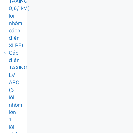
TAXING
0,6/1kV(
lõi
nhôm,
cách
điện
XLPE)
Cáp
điện
TAXING
LV-
ABC
(3
lõi
nhôm
lớn
1
lõi