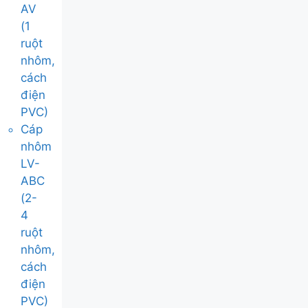
AV
(1
ruột
nhôm,
cách
điện
PVC)
Cáp
nhôm
LV-
ABC
(2-
4
ruột
nhôm,
cách
điện
PVC)