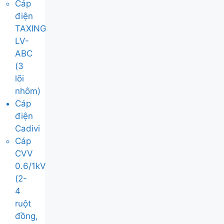
Cáp
điện
TAXING
LV-
ABC
(3
lõi
nhôm)
Cáp
điện
Cadivi
Cáp
CVV
0.6/1kV
(2-
4
ruột
đồng,