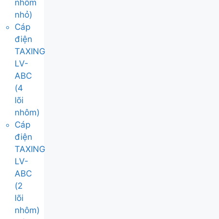
nhôm
nhỏ)
Cáp
điện
TAXING
LV-
ABC
(4
lõi
nhôm)
Cáp
điện
TAXING
LV-
ABC
(2
lõi
nhôm)