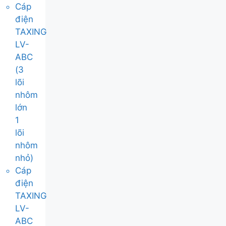
Cáp
điện
TAXING
LV-
ABC
(3
lõi
nhôm
lớn
1
lõi
nhôm
nhỏ)
Cáp
điện
TAXING
LV-
ABC