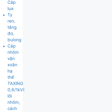
Cáp
lụa
Ty
ren,
tăng
đơ,
bulong
Cáp
nhôm
vặn
xoắn
hạ
thế
TAXING
0,6/1kV(
lõi
nhôm,
cách