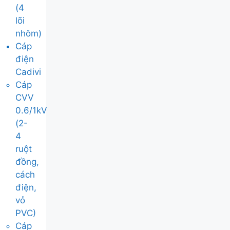
(4
lõi
nhôm)
Cáp
điện
Cadivi
Cáp
CVV
0.6/1kV
(2-
4
ruột
đồng,
cách
điện,
vỏ
PVC)
Cáp