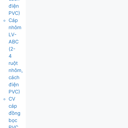
điện
PVC)
Cáp
nhôm
LV-
ABC
(2-
4
ruột
nhôm,
cách
điện
PVC)
CV
cáp
đồng
bọc
PVC