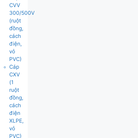
CVV
300/500V
(ruột
đồng,
cách
điện,
vỏ
PVC)
Cáp
CXV
(1
ruột
đồng,
cách
điện
XLPE,
vỏ
PVC)