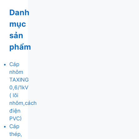
Danh
mục
sản
phẩm
Cáp
nhôm
TAXING
0,6/1kV
( lõi
nhôm,cách
điện
PVC)
Cáp
thép,