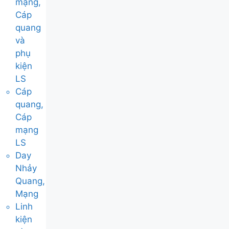
mạng,
Cáp
quang
và
phụ
kiện
LS
Cáp
quang,
Cáp
mạng
LS
Day
Nhảy
Quang,
Mạng
Linh
kiện