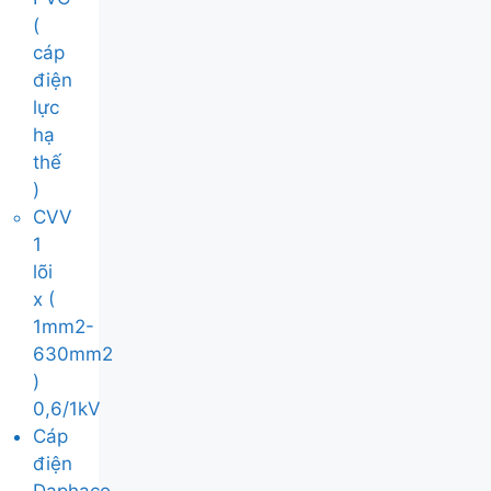
(
cáp
điện
lực
hạ
thế
)
CVV
1
lõi
x (
1mm2-
630mm2
)
0,6/1kV
Cáp
điện