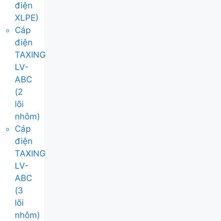
điện
XLPE)
Cáp
điện
TAXING
LV-
ABC
(2
lõi
nhôm)
Cáp
điện
TAXING
LV-
ABC
(3
lõi
nhôm)