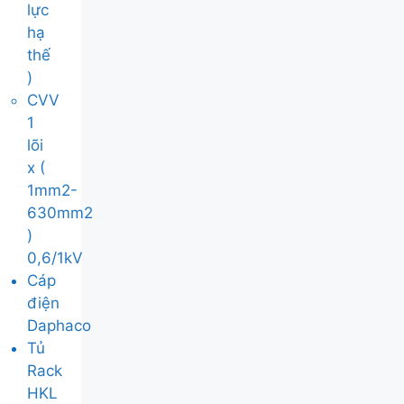
lực
hạ
thế
)
CVV
1
lõi
x (
1mm2-
630mm2
)
0,6/1kV
Cáp
điện
Daphaco
Tủ
Rack
HKL