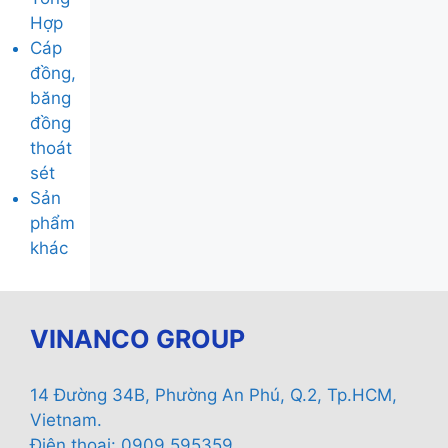
Hợp
Cáp
đồng,
băng
đồng
thoát
sét
Sản
phẩm
khác
VINANCO GROUP
14 Đường 34B, Phường An Phú, Q.2, Tp.HCM,
Vietnam.
Điện thoại: 0909 595359