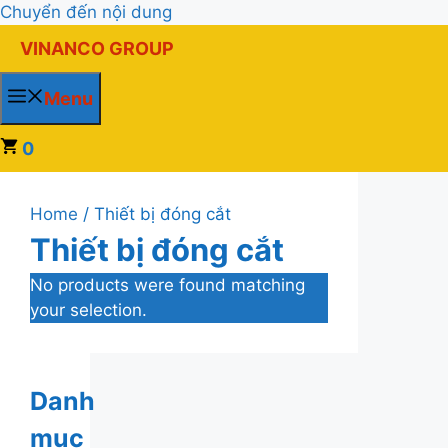
Chuyển đến nội dung
VINANCO GROUP
Menu
0
Home
/ Thiết bị đóng cắt
Thiết bị đóng cắt
No products were found matching
your selection.
Danh
mục