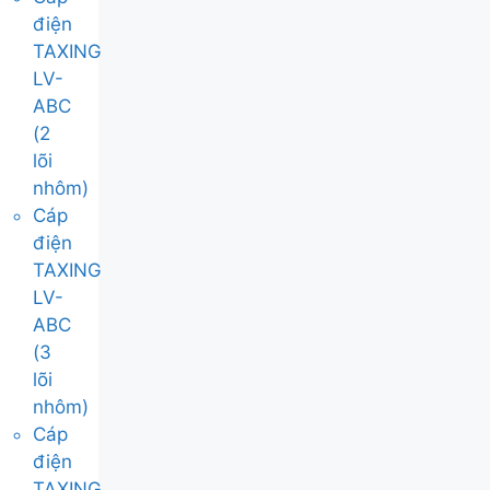
điện
TAXING
LV-
ABC
(2
lõi
nhôm)
Cáp
điện
TAXING
LV-
ABC
(3
lõi
nhôm)
Cáp
điện
TAXING