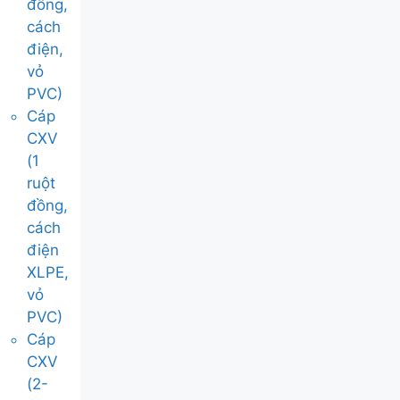
đồng,
cách
điện,
vỏ
PVC)
Cáp
CXV
(1
ruột
đồng,
cách
điện
XLPE,
vỏ
PVC)
Cáp
CXV
(2-