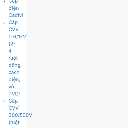
Cáp
điện
Cadivi
Cáp
CVV
0.6/1kV
(2-
4
ruột
đồng,
cách
điện,
vỏ
PVC)
Cáp
CVV
300/500V
(ruột