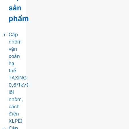
sản
phẩm
Cáp
nhôm
vặn
xoắn
hạ
thế
TAXING
0,6/1kV(
lõi
nhôm,
cách
điện
XLPE)
Cáp