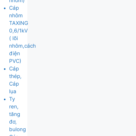
nhôm)
Cáp
nhôm
TAXING
0,6/1kV
( lõi
nhôm,cách
điện
PVC)
Cáp
thép,
Cáp
lụa
Ty
ren,
tăng
đơ,
bulong