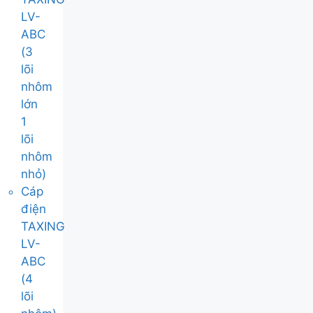
LV-
ABC
(3
lõi
nhôm
lớn
1
lõi
nhôm
nhỏ)
Cáp
điện
TAXING
LV-
ABC
(4
lõi