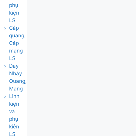
phụ
kiện
LS
Cáp
quang,
Cáp
mạng
LS
Day
Nhảy
Quang,
Mạng
Linh
kiện
và
phụ
kiện
LS