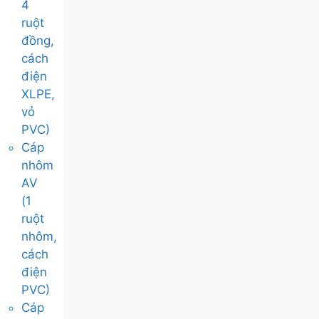
4
ruột
đồng,
cách
điện
XLPE,
vỏ
PVC)
Cáp
nhôm
AV
(1
ruột
nhôm,
cách
điện
PVC)
Cáp