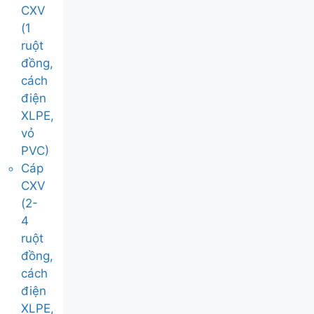
CXV
(1
ruột
đồng,
cách
điện
XLPE,
vỏ
PVC)
Cáp
CXV
(2-
4
ruột
đồng,
cách
điện
XLPE,