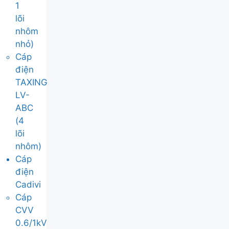
1
lõi
nhôm
nhỏ)
Cáp
điện
TAXING
LV-
ABC
(4
lõi
nhôm)
Cáp
điện
Cadivi
Cáp
CVV
0.6/1kV