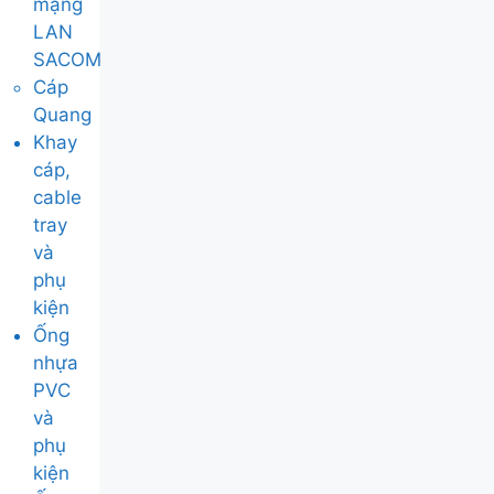
mạng
LAN
SACOM
Cáp
Quang
Khay
cáp,
cable
tray
và
phụ
kiện
Ống
nhựa
PVC
và
phụ
kiện