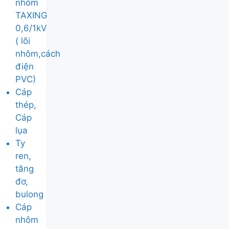
nhôm
TAXING
0,6/1kV
( lõi
nhôm,cách
điện
PVC)
Cáp
thép,
Cáp
lụa
Ty
ren,
tăng
đơ,
bulong
Cáp
nhôm