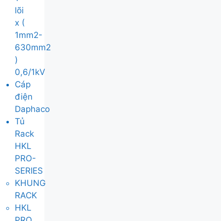
lõi
x (
1mm2-
630mm2
)
0,6/1kV
Cáp
điện
Daphaco
Tủ
Rack
HKL
PRO-
SERIES
KHUNG
RACK
HKL
PRO