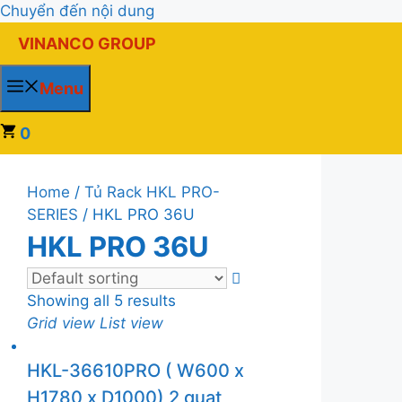
Chuyển đến nội dung
VINANCO GROUP
Menu
0
Home
/
Tủ Rack HKL PRO-
SERIES
/ HKL PRO 36U
HKL PRO 36U
Showing all 5 results
Grid view
List view
HKL-36610PRO ( W600 x
H1780 x D1000) 2 quạt