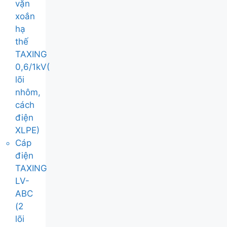
vặn
xoắn
hạ
thế
TAXING
0,6/1kV(
lõi
nhôm,
cách
điện
XLPE)
Cáp
điện
TAXING
LV-
ABC
(2
lõi