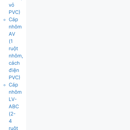
vỏ
PVC)
Cáp
nhôm
AV
(1
ruột
nhôm,
cách
điện
PVC)
Cáp
nhôm
LV-
ABC
(2-
4
ruột