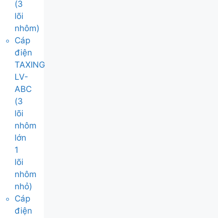
(3
lõi
nhôm)
Cáp
điện
TAXING
LV-
ABC
(3
lõi
nhôm
lớn
1
lõi
nhôm
nhỏ)
Cáp
điện