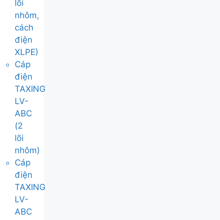
lõi
nhôm,
cách
điện
XLPE)
Cáp
điện
TAXING
LV-
ABC
(2
lõi
nhôm)
Cáp
điện
TAXING
LV-
ABC