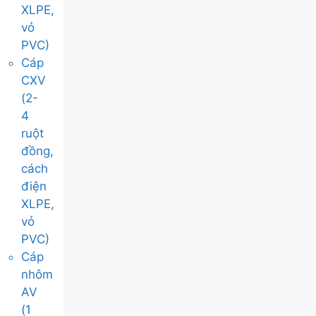
XLPE,
vỏ
PVC)
Cáp
CXV
(2-
4
ruột
đồng,
cách
điện
XLPE,
vỏ
PVC)
Cáp
nhôm
AV
(1