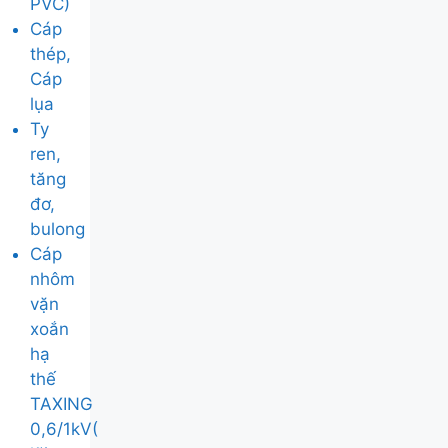
PVC)
Cáp
thép,
Cáp
lụa
Ty
ren,
tăng
đơ,
bulong
Cáp
nhôm
vặn
xoắn
hạ
thế
TAXING
0,6/1kV(