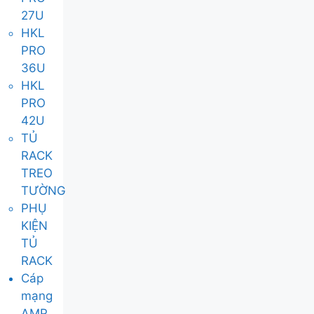
27U
HKL
PRO
36U
HKL
PRO
42U
TỦ
RACK
TREO
TƯỜNG
PHỤ
KIỆN
TỦ
RACK
Cáp
mạng
AMP