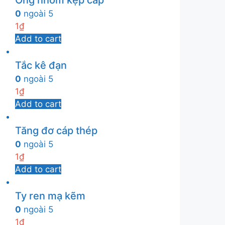
Ống nhôm kẹp cáp
0
ngoài 5
1
₫
Add to cart
Tắc kê đạn
0
ngoài 5
1
₫
Add to cart
Tăng đơ cáp thép
0
ngoài 5
1
₫
Add to cart
Ty ren mạ kẽm
0
ngoài 5
1
₫