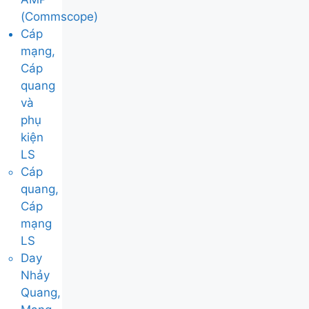
(Commscope)
Cáp
mạng,
Cáp
quang
và
phụ
kiện
LS
Cáp
quang,
Cáp
mạng
LS
Day
Nhảy
Quang,