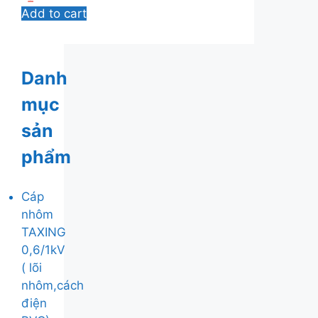
Add to cart
Danh
mục
sản
phẩm
Cáp
nhôm
TAXING
0,6/1kV
( lõi
nhôm,cách
điện