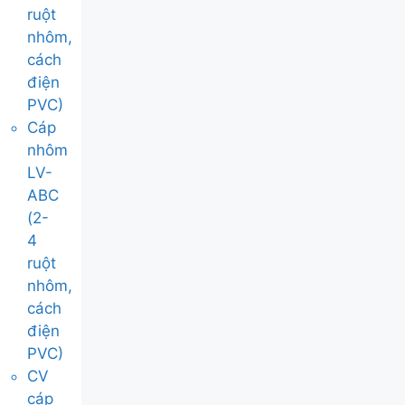
ruột
nhôm,
cách
điện
PVC)
Cáp
nhôm
LV-
ABC
(2-
4
ruột
nhôm,
cách
điện
PVC)
CV
cáp