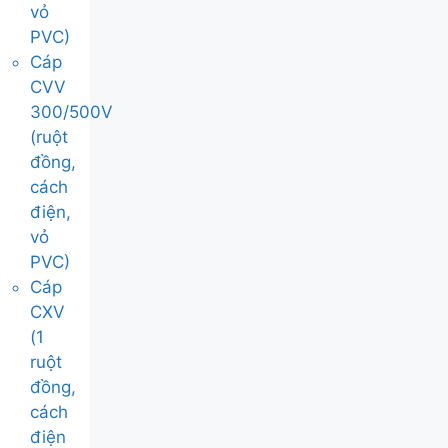
vỏ
PVC)
Cáp
CVV
300/500V
(ruột
đồng,
cách
điện,
vỏ
PVC)
Cáp
CXV
(1
ruột
đồng,
cách
điện