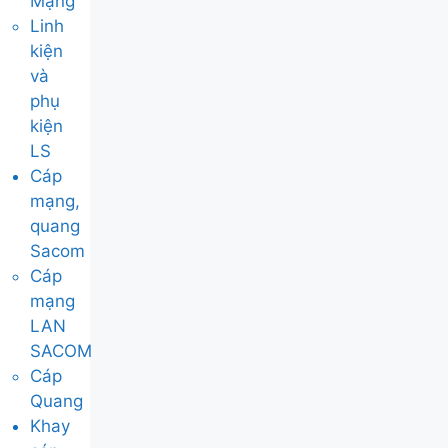
Mạng
Linh
kiện
và
phụ
kiện
LS
Cáp
mạng,
quang
Sacom
Cáp
mạng
LAN
SACOM
Cáp
Quang
Khay