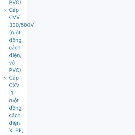
PVC)
Cáp
CVV
300/500V
(ruột
đồng,
cách
điện,
vỏ
PVC)
Cáp
CXV
(1
ruột
đồng,
cách
điện
XLPE,