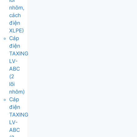
lõi
nhôm,
cách
điện
XLPE)
Cáp
điện
TAXING
LV-
ABC
(2
lõi
nhôm)
Cáp
điện
TAXING
LV-
ABC