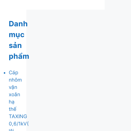
Danh
mục
sản
phẩm
Cáp
nhôm
vặn
xoắn
hạ
thế
TAXING
0,6/1kV(