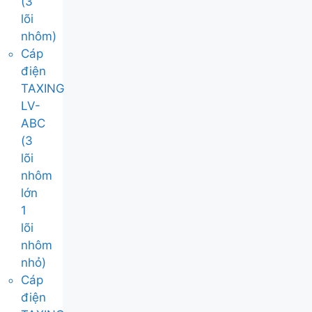
(3
lõi
nhôm)
Cáp
điện
TAXING
LV-
ABC
(3
lõi
nhôm
lớn
1
lõi
nhôm
nhỏ)
Cáp
điện