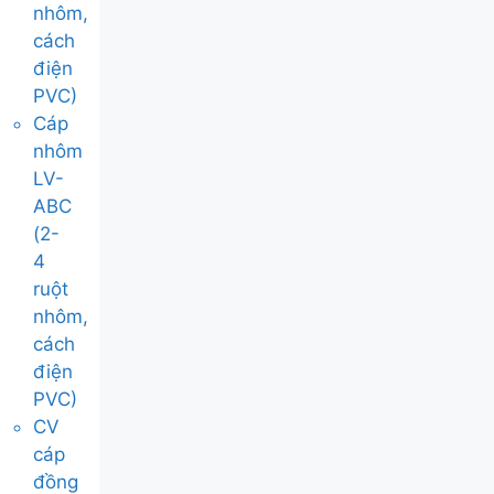
nhôm,
cách
điện
PVC)
Cáp
nhôm
LV-
ABC
(2-
4
ruột
nhôm,
cách
điện
PVC)
CV
cáp
đồng