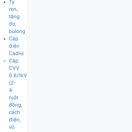
Ty
ren,
tăng
đơ,
bulong
Cáp
điện
Cadivi
Cáp
CVV
0.6/1kV
(2-
4
ruột
đồng,
cách
điện,
vỏ