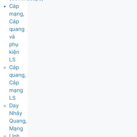
Cáp
mạng,
Cáp
quang
và
phụ
kiện
LS
Cáp
quang,
Cáp
mạng
LS
Day
Nhảy
Quang,
Mạng
Linh