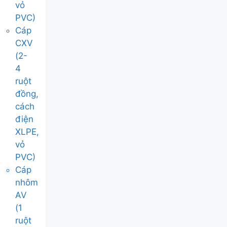
vỏ
PVC)
Cáp
CXV
(2-
4
ruột
đồng,
cách
điện
XLPE,
vỏ
PVC)
Cáp
nhôm
AV
(1
ruột