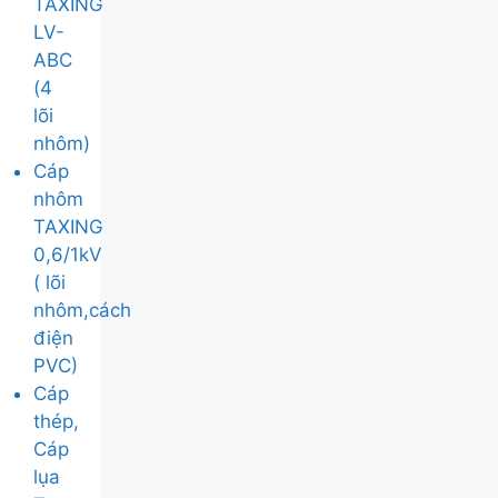
TAXING
LV-
ABC
(4
lõi
nhôm)
Cáp
nhôm
TAXING
0,6/1kV
( lõi
nhôm,cách
điện
PVC)
Cáp
thép,
Cáp
lụa