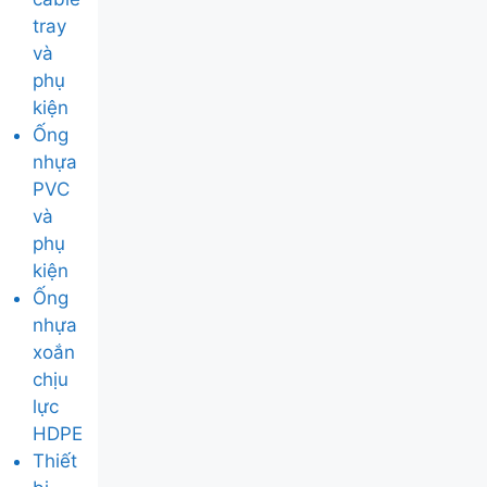
tray
và
phụ
kiện
Ống
nhựa
PVC
và
phụ
kiện
Ống
nhựa
xoắn
chịu
lực
HDPE
Thiết