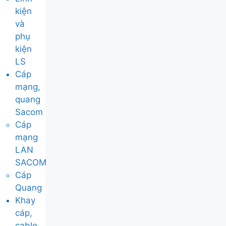
kiện
và
phụ
kiện
LS
Cáp
mạng,
quang
Sacom
Cáp
mạng
LAN
SACOM
Cáp
Quang
Khay
cáp,
cable