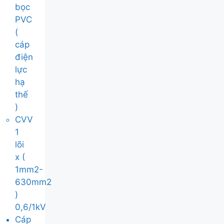
bọc
PVC
(
cáp
điện
lực
hạ
thế
)
CVV
1
lõi
x (
1mm2-
630mm2
)
0,6/1kV
Cáp