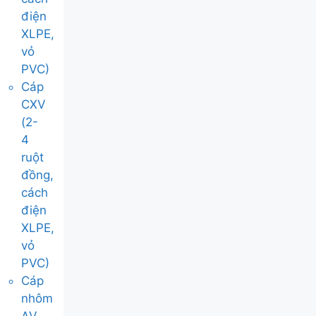
điện
XLPE,
vỏ
PVC)
Cáp
CXV
(2-
4
ruột
đồng,
cách
điện
XLPE,
vỏ
PVC)
Cáp
nhôm