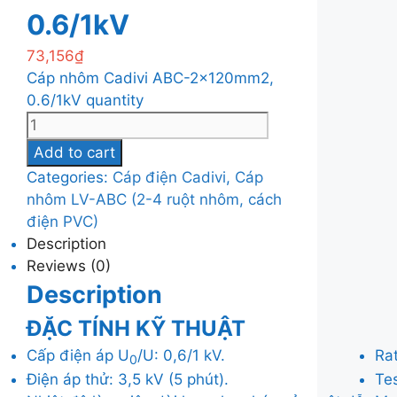
0.6/1kV
73,156
₫
Cáp nhôm Cadivi ABC-2x120mm2,
0.6/1kV quantity
Add to cart
Categories:
Cáp điện Cadivi
,
Cáp
nhôm LV-ABC (2-4 ruột nhôm, cách
điện PVC)
Description
Reviews (0)
Description
ĐẶC TÍNH KỸ THUẬT
Cấp điện áp U
/U: 0,6/1 kV.
Ra
0
Điện áp thử: 3,5 kV (5 phút).
Tes