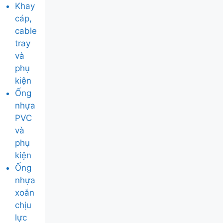
Khay
cáp,
cable
tray
và
phụ
kiện
Ống
nhựa
PVC
và
phụ
kiện
Ống
nhựa
xoắn
chịu
lực