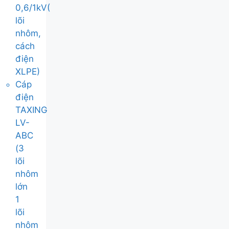
0,6/1kV(
lõi
nhôm,
cách
điện
XLPE)
Cáp
điện
TAXING
LV-
ABC
(3
lõi
nhôm
lớn
1
lõi
nhôm