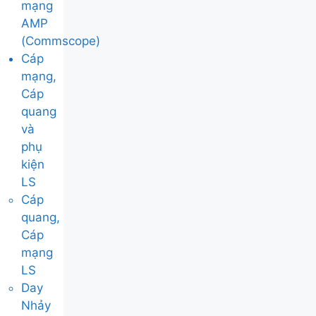
mạng
AMP
(Commscope)
Cáp
mạng,
Cáp
quang
và
phụ
kiện
LS
Cáp
quang,
Cáp
mạng
LS
Day
Nhảy