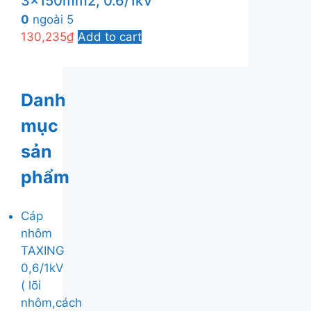
3x150mm2, 0.6/1kV
0
ngoài 5
130,235
₫
Add to cart
Danh
mục
sản
phẩm
Cáp
nhôm
TAXING
0,6/1kV
( lõi
nhôm,cách