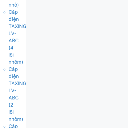
nhỏ)
Cáp
điện
TAXING
LV-
ABC
(4
lõi
nhôm)
Cáp
điện
TAXING
LV-
ABC
(2
lõi
nhôm)
Cáp