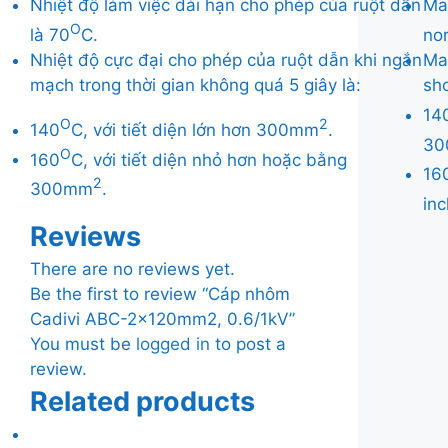
Nhiệt độ làm việc dài hạn cho phép của ruột dẫn
Ma
O
là 70
C.
nor
Nhiệt độ cực đại cho phép của ruột dẫn khi ngắn
Ma
mạch trong thời gian không quá 5 giây là:
sho
14
O
2
140
C, với tiết diện lớn hơn 300mm
.
3
O
160
C, với tiết diện nhỏ hơn hoặc bằng
16
2
300mm
.
in
Reviews
There are no reviews yet.
Be the first to review “Cáp nhôm
Cadivi ABC-2x120mm2, 0.6/1kV”
You must be
logged in
to post a
review.
Related products