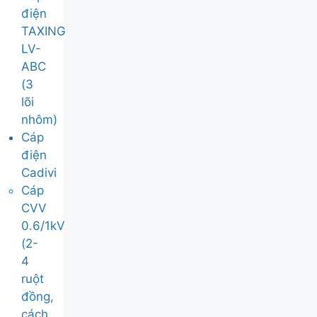
điện
TAXING
LV-
ABC
(3
lõi
nhôm)
Cáp
điện
Cadivi
Cáp
CVV
0.6/1kV
(2-
4
ruột
đồng,
cách