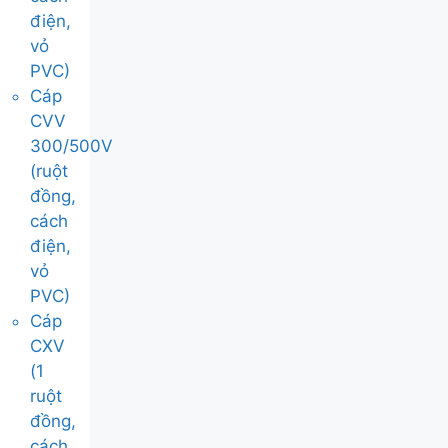
điện,
vỏ
PVC)
Cáp
CVV
300/500V
(ruột
đồng,
cách
điện,
vỏ
PVC)
Cáp
CXV
(1
ruột
đồng,
cách