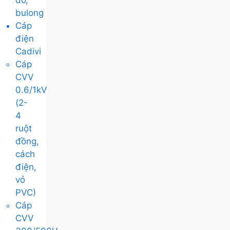
đơ,
bulong
Cáp
điện
Cadivi
Cáp
CVV
0.6/1kV
(2-
4
ruột
đồng,
cách
điện,
vỏ
PVC)
Cáp
CVV