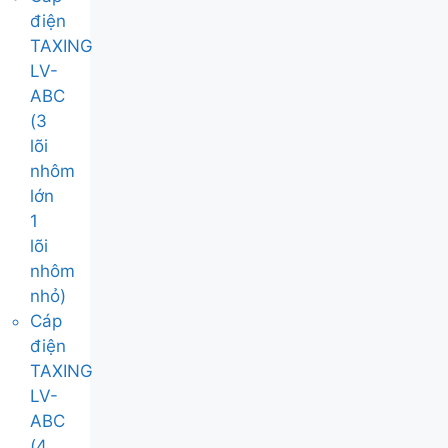
điện
TAXING
LV-
ABC
(3
lõi
nhôm
lớn
1
lõi
nhôm
nhỏ)
Cáp
điện
TAXING
LV-
ABC
(4