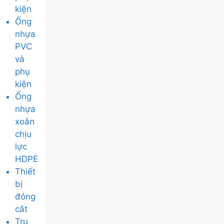
kiện
Ống
nhựa
PVC
và
phụ
kiện
Ống
nhựa
xoắn
chịu
lực
HDPE
Thiết
bị
đóng
cắt
Trụ