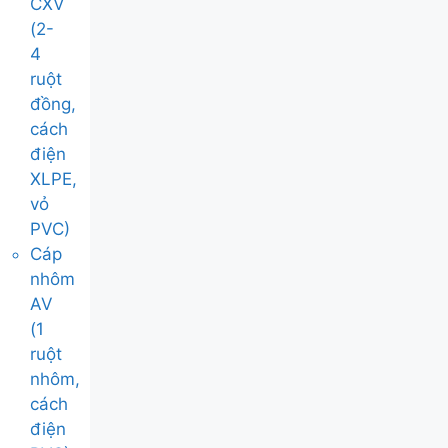
CXV
(2-
4
ruột
đồng,
cách
điện
XLPE,
vỏ
PVC)
Cáp
nhôm
AV
(1
ruột
nhôm,
cách
điện