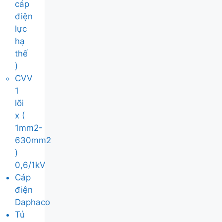
cáp
điện
lực
hạ
thế
)
CVV
1
lõi
x (
1mm2-
630mm2
)
0,6/1kV
Cáp
điện
Daphaco
Tủ