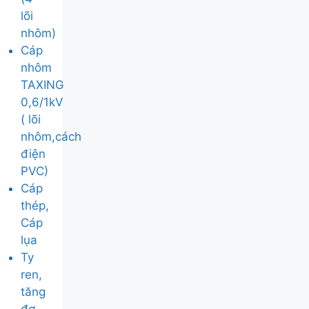
lõi
nhôm)
Cáp
nhôm
TAXING
0,6/1kV
( lõi
nhôm,cách
điện
PVC)
Cáp
thép,
Cáp
lụa
Ty
ren,
tăng