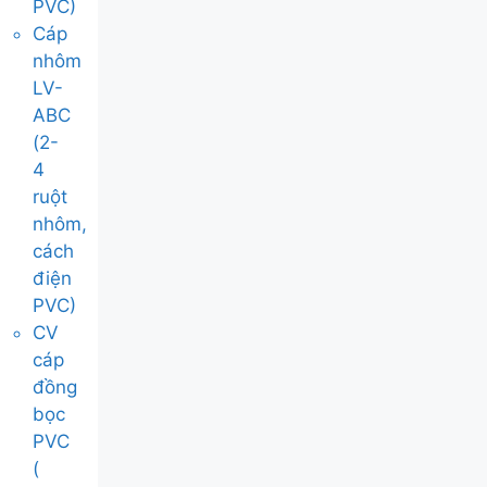
PVC)
Cáp
nhôm
LV-
ABC
(2-
4
ruột
nhôm,
cách
điện
PVC)
CV
cáp
đồng
bọc
PVC
(