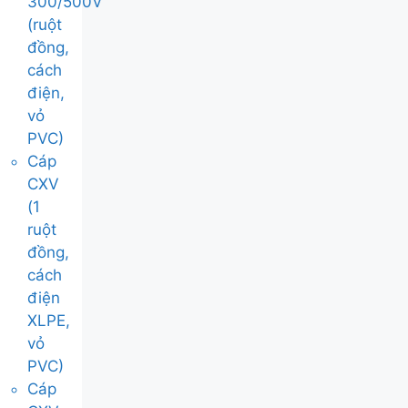
300/500V
(ruột
đồng,
cách
điện,
vỏ
PVC)
Cáp
CXV
(1
ruột
đồng,
cách
điện
XLPE,
vỏ
PVC)
Cáp