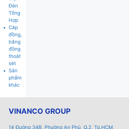
Đèn
Tổng
Hợp
Cáp
đồng,
băng
đồng
thoát
sét
Sản
phẩm
khác
VINANCO GROUP
14 Đường 34B, Phường An Phú, Q.2, Tp.HCM,