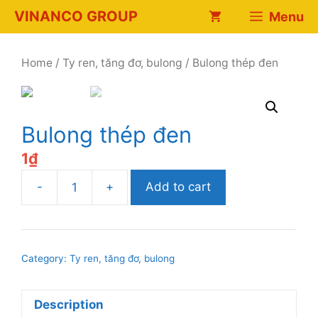
Chuyển
VINANCO GROUP
Menu
đến
nội
dung
Home
/
Ty ren, tăng đơ, bulong
/ Bulong thép đen
Bulong thép đen
1
₫
-
+
Add to cart
Bulong
thép
đen
quantity
Category:
Ty ren, tăng đơ, bulong
Description