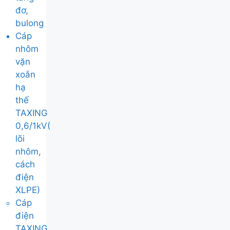
đơ,
bulong
Cáp
nhôm
vặn
xoắn
hạ
thế
TAXING
0,6/1kV(
lõi
nhôm,
cách
điện
XLPE)
Cáp
điện
TAXING