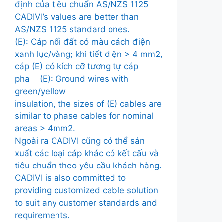
định của tiêu chuẩn AS/NZS 1125
CADIVI’s values are better than
AS/NZS 1125 standard ones.
(E): Cáp nối đất có màu cách điện
xanh lục/vàng; khi tiết diện > 4 mm2,
cáp (E) có kích cỡ tương tự cáp
pha (E): Ground wires with
green/yellow
insulation, the sizes of (E) cables are
similar to phase cables for nominal
areas > 4mm2.
Ngoài ra CADIVI cũng có thể sản
xuất các loại cáp khác có kết cấu và
tiêu chuẩn theo yêu cầu khách hàng.
CADIVI is also committed to
providing customized cable solution
to suit any customer standards and
requirements.