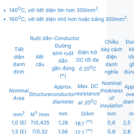
O
2
140
C, với tiết diện lớn hơn 300mm
.
O
2
160
C, với tiết diện nhỏ hơn hoặc bằng 300mm
.
Ruột dẫn-
Conductor
Chiều
Đư
Đường
Tiết
dày cách
kí
Điện trở
kính ruột
diện
Kết
điện
tổ
DC tối đa
dẫn
danh
cấu
danh
g
0
gần đúng
ở 20
C
định
nghĩa
đúng
(*)
Nominal
Max. DC
Approx.
App
Nominal
thickness
resistance
Structure
conductor
ove
Area
of
0
diameter
diam
at 20
C
insulation
2
0
mm
Ω/km
mm
m
mm
N
/mm
(**)
1,0 (E)
7/0,425
1,28
0,6
2,5
18,1
(**)
1,5 (E)
7/0,52
1,56
0,6
2,8
12,1