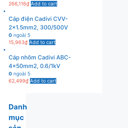
266,116
₫
Add to cart
Cáp điện Cadivi CVV-
2×1.5mm2, 300/500V
0
ngoài 5
15,963
₫
Add to cart
Cáp nhôm Cadivi ABC-
4x50mm2, 0.6/1kV
0
ngoài 5
62,499
₫
Add to cart
Danh
mục