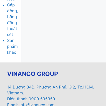
Cáp
đồng,
băng
đồng
thoát
sét
Sản
phẩm
khác
VINANCO GROUP
14 Đường 34B, Phường An Phú, Q.2, Tp.HCM,
Vietnam.
Điện thoại: 0909 595359
Email:
info@vinanco.com