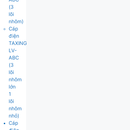
(3
lõi
nhôm)
Cáp
điện
TAXING
LV-
ABC
(3
lõi
nhôm
lớn
1
lõi
nhôm
nhỏ)
Cáp