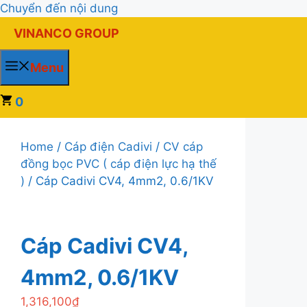
Chuyển đến nội dung
VINANCO GROUP
Menu
0
Home
/
Cáp điện Cadivi
/
CV cáp
đồng bọc PVC ( cáp điện lực hạ thế
)
/ Cáp Cadivi CV4, 4mm2, 0.6/1KV
Cáp Cadivi CV4,
4mm2, 0.6/1KV
1,316,100
₫