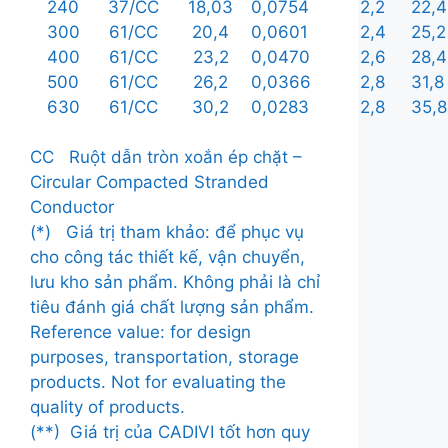
240
37/CC
18,03
0,0754
2,2
22,4
300
61/CC
20,4
0,0601
2,4
25,2
400
61/CC
23,2
0,0470
2,6
28,4
500
61/CC
26,2
0,0366
2,8
31,8
630
61/CC
30,2
0,0283
2,8
35,8
CC Ruột dẫn tròn xoắn ép chặt –
Circular Compacted Stranded
Conductor
(*) Giá trị tham khảo: để phục vụ
cho công tác thiết kế, vận chuyển,
lưu kho sản phẩm. Không phải là chỉ
tiêu đánh giá chất lượng sản phẩm.
Reference value: for design
purposes, transportation, storage
products. Not for evaluating the
quality of products.
(**) Giá trị của CADIVI tốt hơn quy