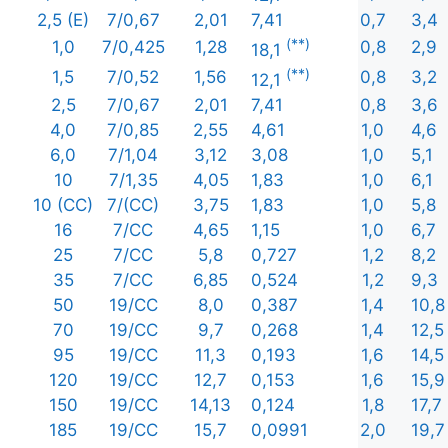
2,5 (E)
7/0,67
2,01
7,41
0,7
3,4
(**)
1,0
7/0,425
1,28
0,8
2,9
18,1
(**)
1,5
7/0,52
1,56
0,8
3,2
12,1
2,5
7/0,67
2,01
7,41
0,8
3,6
4,0
7/0,85
2,55
4,61
1,0
4,6
6,0
7/1,04
3,12
3,08
1,0
5,1
10
7/1,35
4,05
1,83
1,0
6,1
10 (CC)
7/(CC)
3,75
1,83
1,0
5,8
16
7/CC
4,65
1,15
1,0
6,7
25
7/CC
5,8
0,727
1,2
8,2
35
7/CC
6,85
0,524
1,2
9,3
50
19/CC
8,0
0,387
1,4
10,8
70
19/CC
9,7
0,268
1,4
12,5
95
19/CC
11,3
0,193
1,6
14,5
120
19/CC
12,7
0,153
1,6
15,9
150
19/CC
14,13
0,124
1,8
17,7
185
19/CC
15,7
0,0991
2,0
19,7