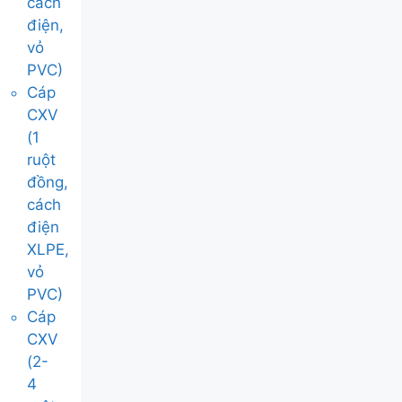
cách
điện,
vỏ
PVC)
Cáp
CXV
(1
ruột
đồng,
cách
điện
XLPE,
vỏ
PVC)
Cáp
CXV
(2-
4