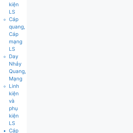
kiện
LS
Cáp
quang,
Cáp
mạng
LS
Day
Nhảy
Quang,
Mạng
Linh
kiện
và
phụ
kiện
LS
Cáp