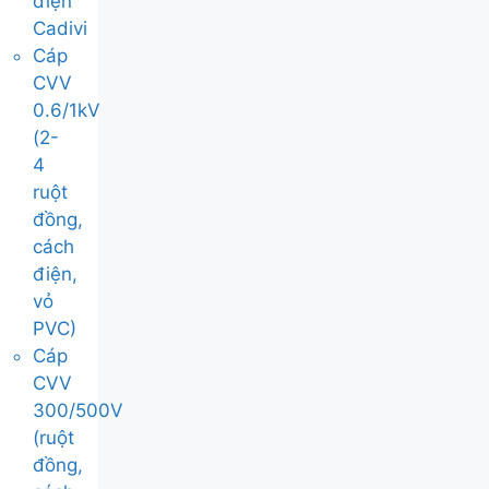
điện
Cadivi
Cáp
CVV
0.6/1kV
(2-
4
ruột
đồng,
cách
điện,
vỏ
PVC)
Cáp
CVV
300/500V
(ruột
đồng,