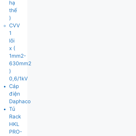
hạ
thế
)
CVV
1
lõi
x (
1mm2-
630mm2
)
0,6/1kV
Cáp
điện
Daphaco
Tủ
Rack
HKL
PRO-