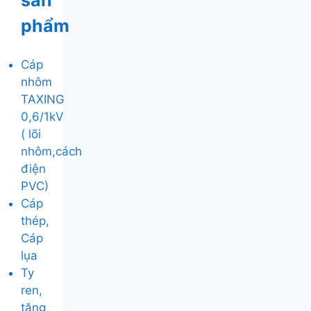
sản
phẩm
Cáp
nhôm
TAXING
0,6/1kV
( lõi
nhôm,cách
điện
PVC)
Cáp
thép,
Cáp
lụa
Ty
ren,
tăng