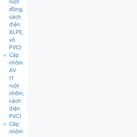
ruột
đồng,
cách
điện
XLPE,
vỏ
PVC)
Cáp
nhôm
AV
(1
ruột
nhôm,
cách
điện
PVC)
Cáp
nhôm