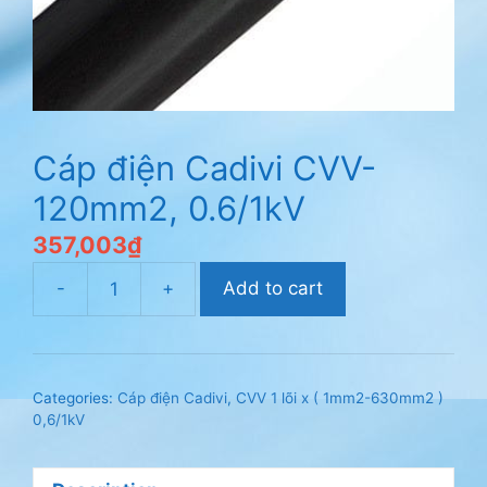
Cáp điện Cadivi CVV-
120mm2, 0.6/1kV
357,003
₫
-
+
Add to cart
Cáp
điện
Cadivi
CVV-
Categories:
Cáp điện Cadivi
,
CVV 1 lõi x ( 1mm2-630mm2 )
120mm2,
0,6/1kV
0.6/1kV
quantity