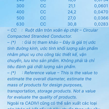
300
CC
21,1
0,0601
400
CC
24,2
0,0470
500
CC
27,0
0,0366
630
CC
30,8
0,0283
– CC : Ruột dẫn tròn xoắn ép chặt – Circular
Compacted Stranded Conductor.
– (*) : Giá trị tham khảo – Đây là giá trị ước
tính đường kính, ước tính khối lượng sản phẩm
nhằm phục vụ cho công tác thiết kế, vận
chuyển, lưu kho sản phẩm. Không phải là chỉ
tiêu đánh giá chất lượng sản phẩm.
– (*) :
Reference value – This is the value to
estimate the overall diameter, estimate the
mass of products for design purposes,
transportation, storage products. Not a value
for evaluate the quality of products.
Ngoài ra
CADIVI
cũng có thể sản xuất các loại