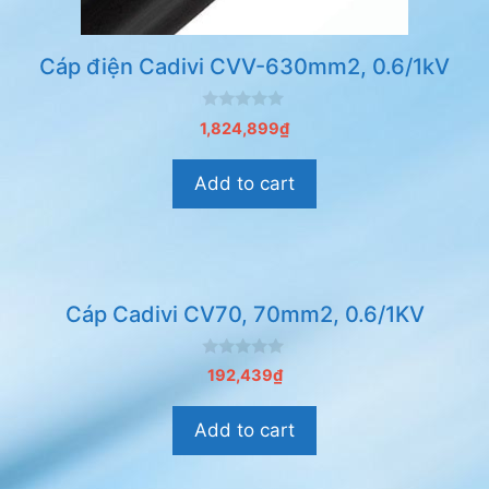
Cáp điện Cadivi CVV-630mm2, 0.6/1kV
0
1,824,899
₫
n
g
o
Add to cart
à
i
5
Cáp Cadivi CV70, 70mm2, 0.6/1KV
0
192,439
₫
n
g
o
Add to cart
à
i
5