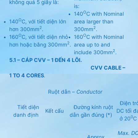
không quá 5 giây là:
is:
O
140
C with Nominal
O
140
C, với tiết diện lớn
area larger than
2
2
hơn 300mm
.
300mm
.
O
O
160
C, với tiết diện nhỏ
160
C with Nominal
2
hơn hoặc bằng 300mm
.
area up to and
2
include 300mm
.
5.1 – CÁP CVV – 1 ĐẾN 4 LÕI.
CVV CABLE –
1 TO 4 CORES
.
Ruột dẫn –
Conductor
Điện tr
Tiết diện
Đường kính ruột
Kết cấu
DC tối đ
danh định
dẫn gần đúng (*)
0
ở 20
C
Max. D
Approx.