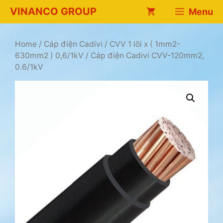
Chuyển
VINANCO GROUP
Menu
đến
nội
dung
Home
/
Cáp điện Cadivi
/
CVV 1 lõi x ( 1mm2-
630mm2 ) 0,6/1kV
/ Cáp điện Cadivi CVV-120mm2,
0.6/1kV