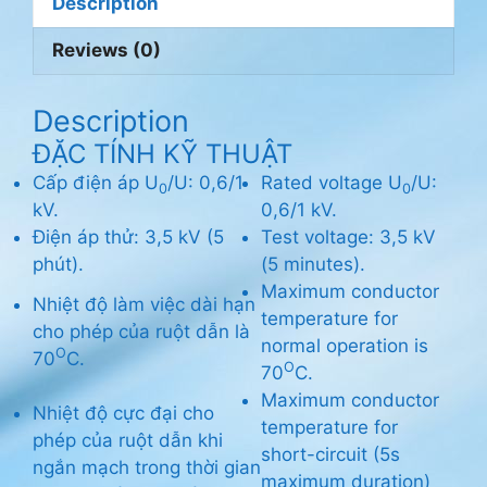
Description
Reviews (0)
Description
ĐẶC TÍNH KỸ THUẬT
Cấp điện áp U
/U: 0,6/1
Rated voltage U
/U:
0
0
kV.
0,6/1 kV.
Điện áp thử: 3,5 kV (5
Test voltage: 3,5 kV
phút).
(5 minutes).
Maximum conductor
Nhiệt độ làm việc dài hạn
temperature for
cho phép của ruột dẫn là
normal operation is
O
70
C.
O
70
C.
Maximum conductor
Nhiệt độ cực đại cho
temperature for
phép của ruột dẫn khi
short-circuit (5s
ngắn mạch trong thời gian
maximum duration)