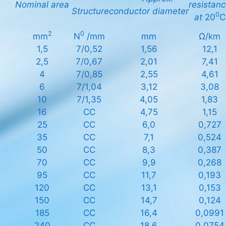
Nominal
area
resistan
Structure
conductor
diameter
0
at
20
C
2
0
mm
N
/mm
mm
Ω/km
1,5
7/0,52
1,56
12,1
2,5
7/0,67
2,01
7,41
4
7/0,85
2,55
4,61
6
7/1,04
3,12
3,08
10
7/1,35
4,05
1,83
16
CC
4,75
1,15
25
CC
6,0
0,727
35
CC
7,1
0,524
50
CC
8,3
0,387
70
CC
9,9
0,268
95
CC
11,7
0,193
120
CC
13,1
0,153
150
CC
14,7
0,124
185
CC
16,4
0,0991
240
CC
18,6
0,0754