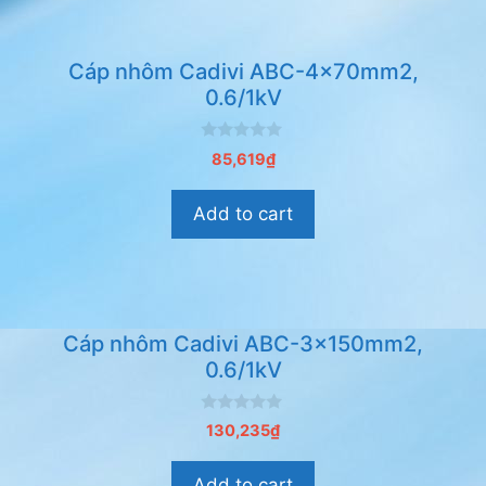
Cáp nhôm Cadivi ABC-4x70mm2,
0.6/1kV
0
85,619
₫
n
g
o
Add to cart
à
i
5
Cáp nhôm Cadivi ABC-3x150mm2,
0.6/1kV
0
130,235
₫
n
g
o
Add to cart
à