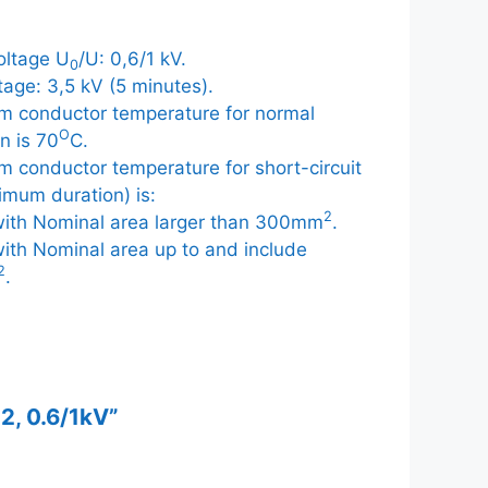
oltage U
/U: 0,6/1 kV.
0
tage: 3,5 kV (5 minutes).
 conductor temperature for normal
O
n is 70
C.
 conductor temperature for short-circuit
imum duration) is:
2
with Nominal area larger than 300mm
.
ith Nominal area up to and include
2
.
2, 0.6/1kV”