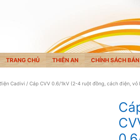
TRANG CHỦ
THIÊN AN
CHÍNH SÁCH BÁN
điện Cadivi
/
Cáp CVV 0.6/1kV (2-4 ruột đồng, cách điện, vỏ
Cáp
CV
0.6