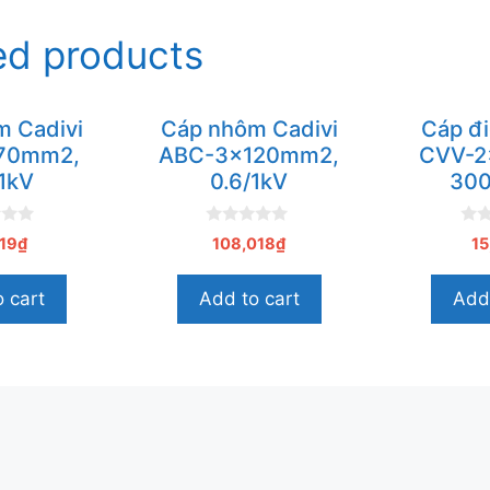
ed products
m Cadivi
Cáp nhôm Cadivi
Cáp đi
70mm2,
ABC-3x120mm2,
CVV-2
/1kV
0.6/1kV
300
0
0
19
₫
108,018
₫
15
n
n
g
g
o
o
 cart
Add to cart
Add 
à
à
i
i
5
5