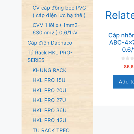
CV cáp đồng bọc PVC
Relat
( cáp điện lực hạ thế )
CVV 1 lõi x ( 1mm2-
630mm2 ) 0,6/1kV
Cáp nhô
ABC-4x
Cáp điện Daphaco
0.6
Tủ Rack HKL PRO-
SERIES
0
85,6
n
KHUNG RACK
g
o
HKL PRO 15U
Add to
à
i
HKL PRO 20U
5
HKL PRO 27U
HKL PRO 36U
HKL PRO 42U
TỦ RACK TREO