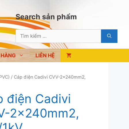
Search sản phẩm
Tìm
kiếm
cho:
 HÀNG
LIÊN HỆ
 PVC)
/ Cáp điện Cadivi CVV-2x240mm2,
 điện Cadivi
V-2x240mm2,
/1kV