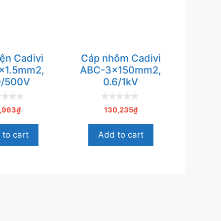
ện Cadivi
Cáp nhôm Cadivi
×1.5mm2,
ABC-3x150mm2,
/500V
0.6/1kV
0
,963
₫
130,235
₫
n
g
o
to cart
Add to cart
à
i
5