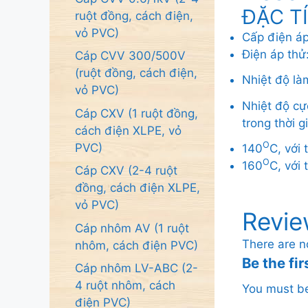
ĐẶC T
ruột đồng, cách điện,
vỏ PVC)
Cấp điện á
Điện áp thử:
Cáp CVV 300/500V
(ruột đồng, cách điện,
Nhiệt độ là
vỏ PVC)
Nhiệt độ cự
Cáp CXV (1 ruột đồng,
trong thời g
cách điện XLPE, vỏ
O
PVC)
140
C, với
O
160
C, với
Cáp CXV (2-4 ruột
đồng, cách điện XLPE,
vỏ PVC)
Revie
Cáp nhôm AV (1 ruột
There are n
nhôm, cách điện PVC)
Be the fi
Cáp nhôm LV-ABC (2-
4 ruột nhôm, cách
You must 
điện PVC)