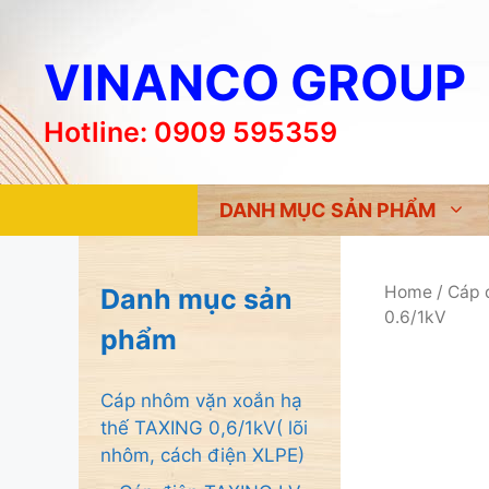
Chuyển
đến
VINANCO GROUP
nội
dung
Hotline: 0909 595359
DANH MỤC SẢN PHẨM
Home
/
Cáp 
Danh mục sản
0.6/1kV
phẩm
Cáp nhôm vặn xoắn hạ
thế TAXING 0,6/1kV( lõi
nhôm, cách điện XLPE)