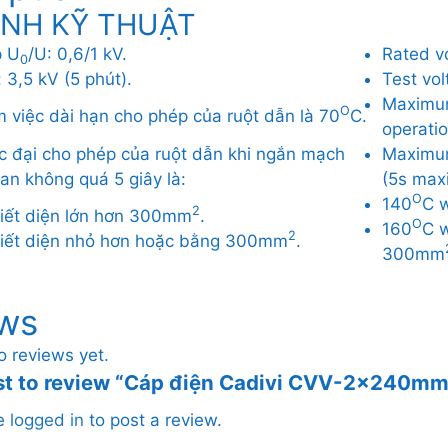
ÍNH KỸ THUẬT
p U
/U: 0,6/1 kV.
Rated v
0
 3,5 kV (5 phút).
Test vol
Maximum
O
m việc dài hạn cho phép của ruột dẫn là 70
C.
operatio
c đại cho phép của ruột dẫn khi ngắn mạch
Maximum
ian không quá 5 giây là:
(5s max
O
140
C 
2
 tiết diện lớn hơn 300mm
.
O
160
C w
2
 tiết diện nhỏ hơn hoặc bằng 300mm
.
300mm
ws
o reviews yet.
rst to review “Cáp điện Cadivi CVV-2x240mm
be
logged in
to post a review.