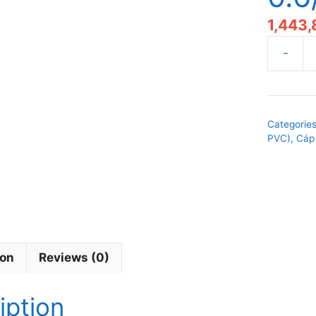
1,443,
Cáp
điện
Cadivi
CVV-
Categorie
2x240m
PVC)
,
Cáp 
0.6/1kV
quantity
ion
Reviews (0)
iption