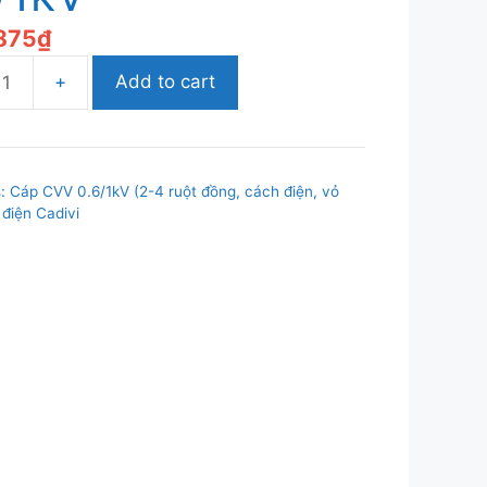
875
₫
Add to cart
s:
Cáp CVV 0.6/1kV (2-4 ruột đồng, cách điện, vỏ
m2,
điện Cadivi