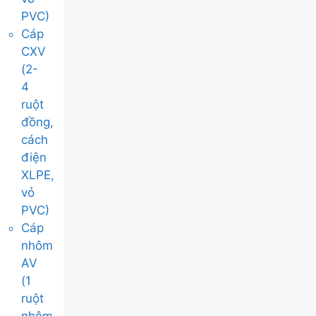
PVC)
Cáp
CXV
(2-
4
ruột
đồng,
cách
điện
XLPE,
vỏ
PVC)
Cáp
nhôm
AV
(1
ruột