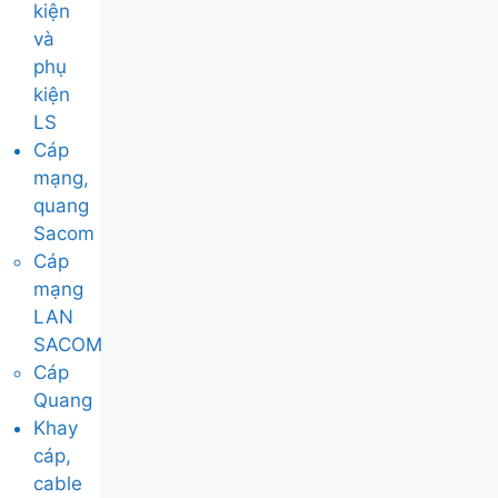
kiện
và
phụ
kiện
LS
Cáp
mạng,
quang
Sacom
Cáp
mạng
LAN
SACOM
Cáp
Quang
Khay
cáp,
cable