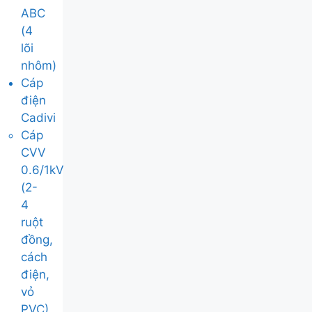
ABC
(4
lõi
nhôm)
Cáp
điện
Cadivi
Cáp
CVV
0.6/1kV
(2-
4
ruột
đồng,
cách
điện,
vỏ
PVC)