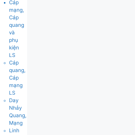
Cáp
mạng,
Cáp
quang
và
phụ
kiện
LS
Cáp
quang,
Cáp
mạng
LS
Day
Nhảy
Quang,
Mạng
Linh