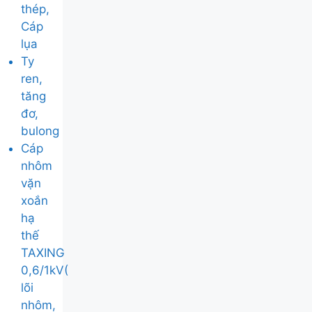
thép,
Cáp
lụa
Ty
ren,
tăng
đơ,
bulong
Cáp
nhôm
vặn
xoắn
hạ
thế
TAXING
0,6/1kV(
lõi
nhôm,