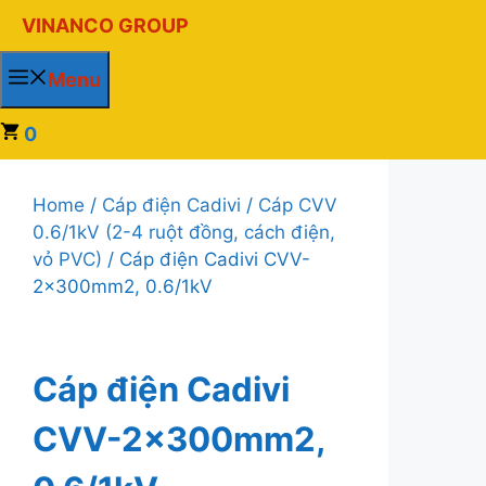
Chuyển
VINANCO GROUP
đến
nội
Menu
dung
0
Home
/
Cáp điện Cadivi
/
Cáp CVV
0.6/1kV (2-4 ruột đồng, cách điện,
vỏ PVC)
/ Cáp điện Cadivi CVV-
2x300mm2, 0.6/1kV
Cáp điện Cadivi
CVV-2x300mm2,