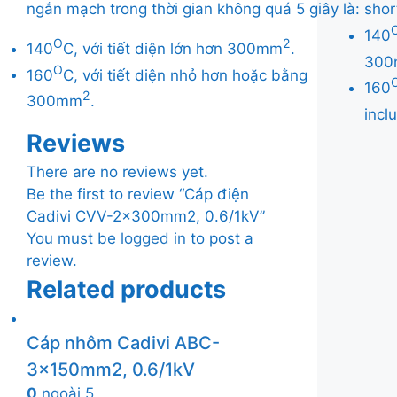
ngắn mạch trong thời gian không quá 5 giây là:
shor
140
O
2
140
C, với tiết diện lớn hơn 300mm
.
30
O
160
C, với tiết diện nhỏ hơn hoặc bằng
160
2
300mm
.
inc
Reviews
There are no reviews yet.
Be the first to review “Cáp điện
Cadivi CVV-2x300mm2, 0.6/1kV”
You must be
logged in
to post a
review.
Related products
Cáp nhôm Cadivi ABC-
3x150mm2, 0.6/1kV
0
ngoài 5