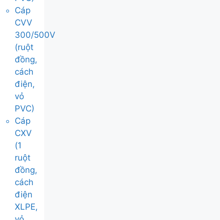
Cáp
CVV
300/500V
(ruột
đồng,
cách
điện,
vỏ
PVC)
Cáp
CXV
(1
ruột
đồng,
cách
điện
XLPE,
vỏ