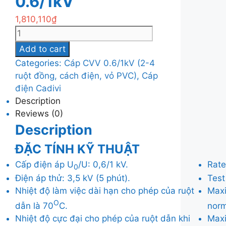
0.6/1kV
1,810,110
₫
Cáp
điện
Add to cart
Cadivi
Categories:
Cáp CVV 0.6/1kV (2-4
CVV-
ruột đồng, cách điện, vỏ PVC)
,
Cáp
2x300mm2,
điện Cadivi
0.6/1kV
Description
quantity
Reviews (0)
Description
ĐẶC TÍNH KỸ THUẬT
Cấp điện áp U
/U: 0,6/1 kV.
Rate
0
Điện áp thử: 3,5 kV (5 phút).
Test
Nhiệt độ làm việc dài hạn cho phép của ruột
Maxi
O
dẫn là 70
C.
norm
Nhiệt độ cực đại cho phép của ruột dẫn khi
Maxi