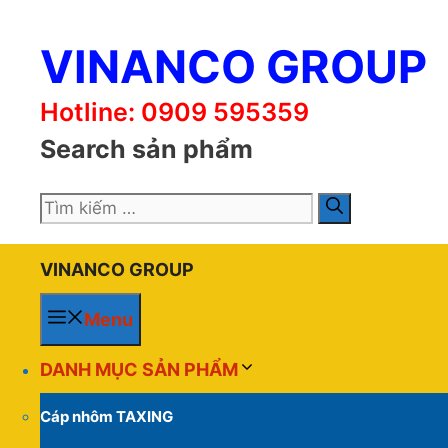
Chuyển
đến
VINANCO GROUP
nội
dung
Hotline: 0909 595359
Search sản phẩm
Tìm
kiếm
cho:
VINANCO GROUP
Menu
DANH MỤC SẢN PHẨM
Cáp nhôm TAXING