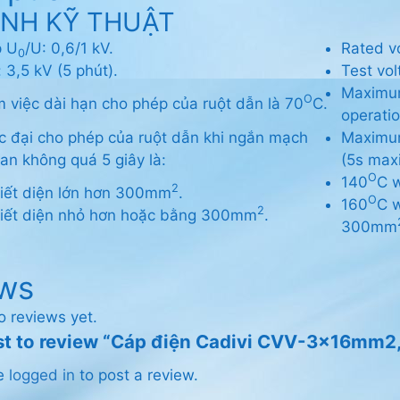
ÍNH KỸ THUẬT
p U
/U: 0,6/1 kV.
Rated v
0
 3,5 kV (5 phút).
Test vol
Maximum
O
m việc dài hạn cho phép của ruột dẫn là 70
C.
operatio
c đại cho phép của ruột dẫn khi ngắn mạch
Maximum
ian không quá 5 giây là:
(5s max
O
140
C 
2
 tiết diện lớn hơn 300mm
.
O
160
C w
2
 tiết diện nhỏ hơn hoặc bằng 300mm
.
300mm
ws
o reviews yet.
rst to review “Cáp điện Cadivi CVV-3x16mm2,
be
logged in
to post a review.