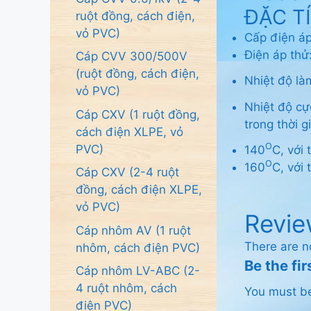
ĐẶC T
ruột đồng, cách điện,
vỏ PVC)
Cấp điện á
Điện áp thử:
Cáp CVV 300/500V
(ruột đồng, cách điện,
Nhiệt độ là
vỏ PVC)
Nhiệt độ cự
Cáp CXV (1 ruột đồng,
trong thời g
cách điện XLPE, vỏ
O
PVC)
140
C, với
O
160
C, với
Cáp CXV (2-4 ruột
đồng, cách điện XLPE,
vỏ PVC)
Revie
Cáp nhôm AV (1 ruột
There are n
nhôm, cách điện PVC)
Be the fi
Cáp nhôm LV-ABC (2-
4 ruột nhôm, cách
You must 
điện PVC)