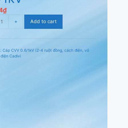
4
₫
Add to cart
s:
Cáp CVV 0.6/1kV (2-4 ruột đồng, cách điện, vỏ
2,
điện Cadivi