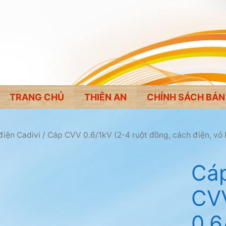
TRANG CHỦ
THIÊN AN
CHÍNH SÁCH BÁN
điện Cadivi
/
Cáp CVV 0.6/1kV (2-4 ruột đồng, cách điện, vỏ
Cáp
CV
0.6