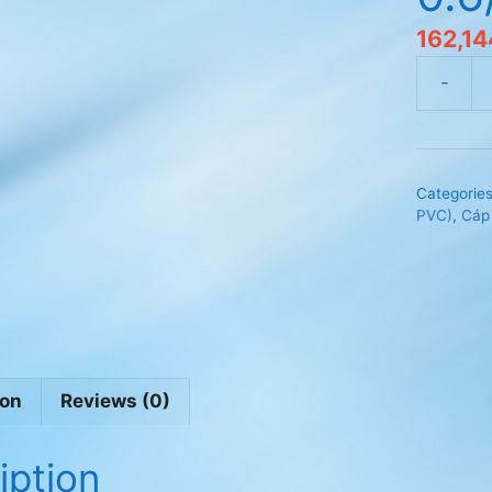
162,14
Cáp
điện
Cadivi
CVV-
Categorie
3x16mm
PVC)
,
Cáp 
0.6/1kV
quantity
ion
Reviews (0)
iption