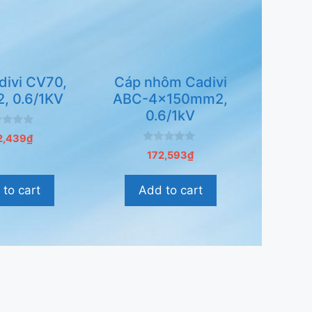
divi CV70,
Cáp nhôm Cadivi
, 0.6/1KV
ABC-4x150mm2,
0.6/1kV
2,439
₫
0
172,593
₫
n
g
o
to cart
Add to cart
à
i
5