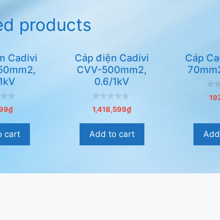
ed products
m Cadivi
Cáp điện Cadivi
Cáp Ca
50mm2,
CVV-500mm2,
70mm2
/1kV
0.6/1kV
0
19
n
0
g
99
₫
1,418,599
₫
n
o
g
à
o
i
 cart
Add to cart
Add 
à
5
i
5