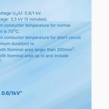
oltage U
/U: 0,6/1 kV.
0
tage: 3,5 kV (5 minutes).
 conductor temperature for normal
O
n is 70
C.
 conductor temperature for short-circuit
imum duration) is:
2
with Nominal area larger than 300mm
.
ith Nominal area up to and include
2
.
 0.6/1kV”