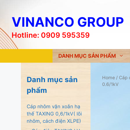
Chuyển
đến
VINANCO GROUP
nội
dung
Hotline: 0909 595359
DANH MỤC SẢN PHẨM
Home
/
Cáp 
Danh mục sản
0.6/1kV
phẩm
Cáp nhôm vặn xoắn hạ
thế TAXING 0,6/1kV( lõi
nhôm, cách điện XLPE)