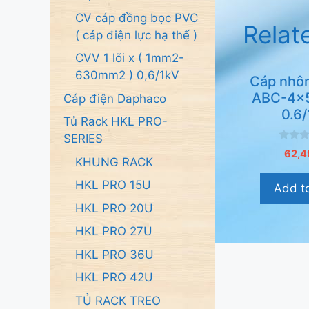
CV cáp đồng bọc PVC
Relat
( cáp điện lực hạ thế )
CVV 1 lõi x ( 1mm2-
630mm2 ) 0,6/1kV
Cáp nhô
ABC-4x
Cáp điện Daphaco
0.6
Tủ Rack HKL PRO-
SERIES
0
62,4
n
KHUNG RACK
g
o
HKL PRO 15U
Add to
à
i
HKL PRO 20U
5
HKL PRO 27U
HKL PRO 36U
HKL PRO 42U
TỦ RACK TREO