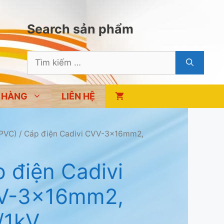
Search sản phẩm
Tìm
kiếm
cho:
 HÀNG
LIÊN HỆ
 PVC)
/ Cáp điện Cadivi CVV-3x16mm2,
 điện Cadivi
V-3x16mm2,
/1kV