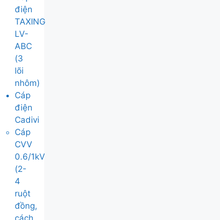
điện
TAXING
LV-
ABC
(3
lõi
nhôm)
Cáp
điện
Cadivi
Cáp
CVV
0.6/1kV
(2-
4
ruột
đồng,
cách