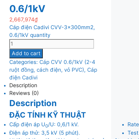
0.6/1kV
2,667,974
₫
Cáp điện Cadivi CVV-3x300mm2,
0.6/1kV quantity
Add to cart
Categories:
Cáp CVV 0.6/1kV (2-4
ruột đồng, cách điện, vỏ PVC)
,
Cáp
điện Cadivi
Description
Reviews (0)
Description
ĐẶC TÍNH KỸ THUẬT
Cấp điện áp U
/U: 0,6/1 kV.
Rate
0
Điện áp thử: 3,5 kV (5 phút).
Test