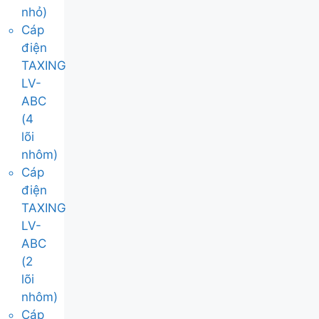
nhỏ)
Cáp
điện
TAXING
LV-
ABC
(4
lõi
nhôm)
Cáp
điện
TAXING
LV-
ABC
(2
lõi
nhôm)
Cáp