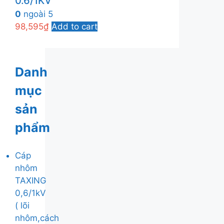
0.6/1KV
0
ngoài 5
98,595
₫
Add to cart
Danh
mục
sản
phẩm
Cáp
nhôm
TAXING
0,6/1kV
( lõi
nhôm,cách