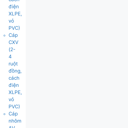
điện
XLPE,
vỏ
PVC)
Cáp
CXV
(2-
4
ruột
đồng,
cách
điện
XLPE,
vỏ
PVC)
Cáp
nhôm