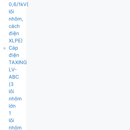
0,6/1kV(
lõi
nhôm,
cách
điện
XLPE)
Cáp
điện
TAXING
LV-
ABC
(3
lõi
nhôm
lớn
1
lõi
nhôm