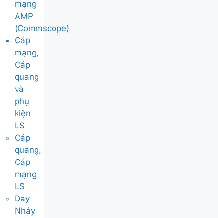
mạng
AMP
(Commscope)
Cáp
mạng,
Cáp
quang
và
phụ
kiện
LS
Cáp
quang,
Cáp
mạng
LS
Day
Nhảy