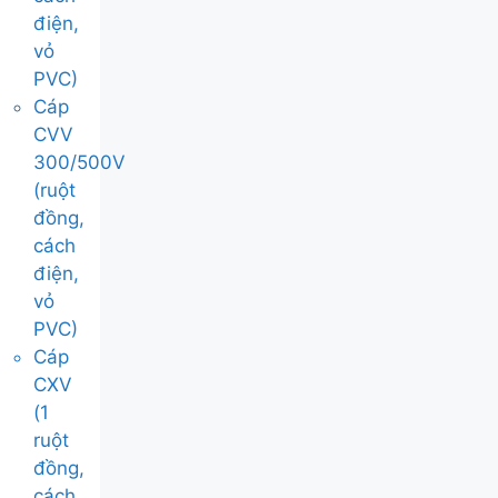
điện,
vỏ
PVC)
Cáp
CVV
300/500V
(ruột
đồng,
cách
điện,
vỏ
PVC)
Cáp
CXV
(1
ruột
đồng,
cách