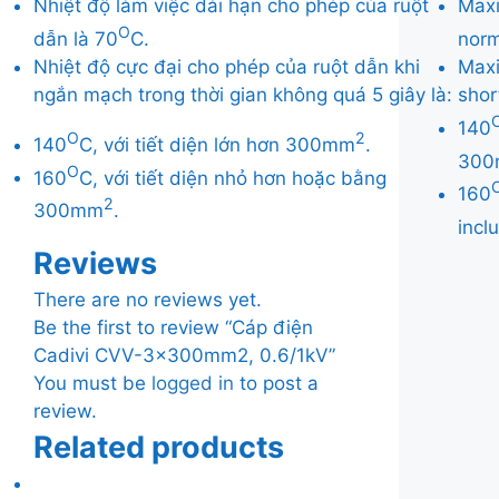
Nhiệt độ làm việc dài hạn cho phép của ruột
Maxi
O
dẫn là 70
C.
norm
Nhiệt độ cực đại cho phép của ruột dẫn khi
Maxi
ngắn mạch trong thời gian không quá 5 giây là:
shor
140
O
2
140
C, với tiết diện lớn hơn 300mm
.
30
O
160
C, với tiết diện nhỏ hơn hoặc bằng
160
2
300mm
.
inc
Reviews
There are no reviews yet.
Be the first to review “Cáp điện
Cadivi CVV-3x300mm2, 0.6/1kV”
You must be
logged in
to post a
review.
Related products