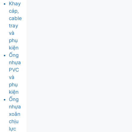
Khay
cáp,
cable
tray
và
phụ
kiện
Ống
nhựa
PVC
và
phụ
kiện
Ống
nhựa
xoắn
chịu
lực