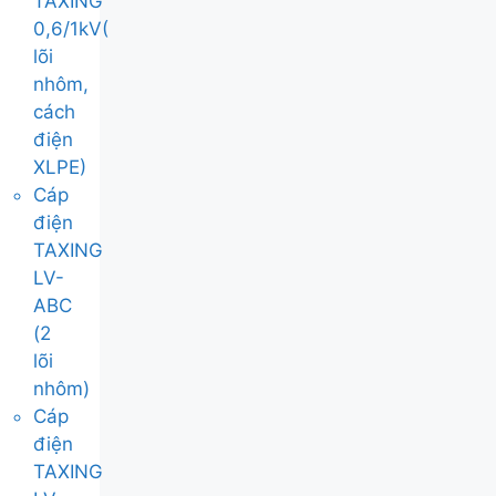
TAXING
0,6/1kV(
lõi
nhôm,
cách
điện
XLPE)
Cáp
điện
TAXING
LV-
ABC
(2
lõi
nhôm)
Cáp
điện
TAXING