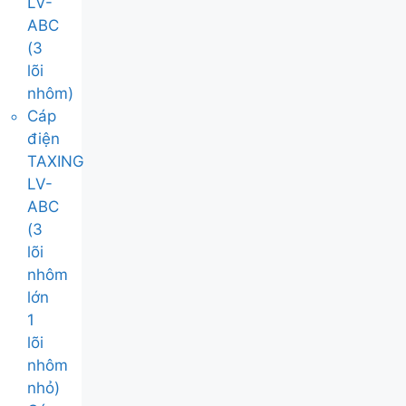
LV-
ABC
(3
lõi
nhôm)
Cáp
điện
TAXING
LV-
ABC
(3
lõi
nhôm
lớn
1
lõi
nhôm
nhỏ)