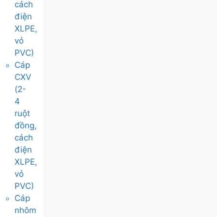
cách
điện
XLPE,
vỏ
PVC)
Cáp
CXV
(2-
4
ruột
đồng,
cách
điện
XLPE,
vỏ
PVC)
Cáp
nhôm