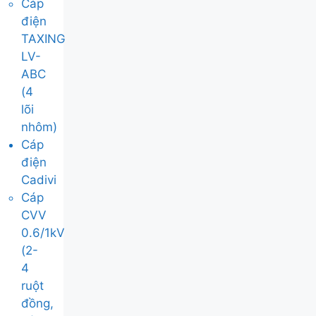
Cáp
điện
TAXING
LV-
ABC
(4
lõi
nhôm)
Cáp
điện
Cadivi
Cáp
CVV
0.6/1kV
(2-
4
ruột
đồng,