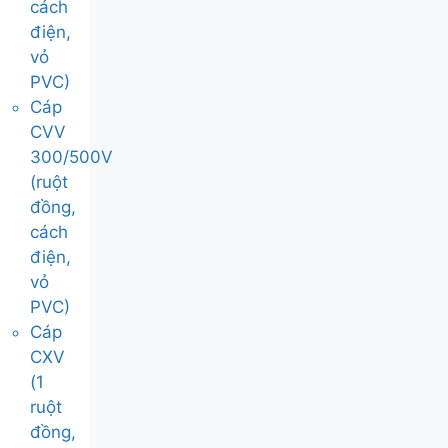
cách
điện,
vỏ
PVC)
Cáp
CVV
300/500V
(ruột
đồng,
cách
điện,
vỏ
PVC)
Cáp
CXV
(1
ruột
đồng,