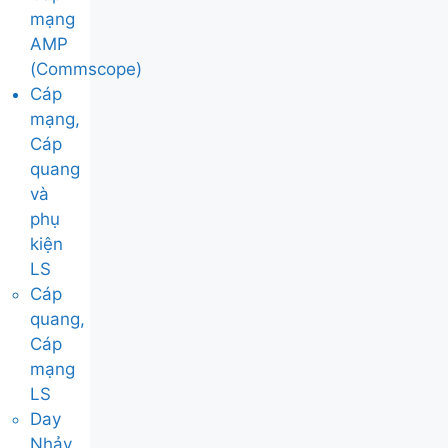
mạng
AMP
(Commscope)
Cáp
mạng,
Cáp
quang
và
phụ
kiện
LS
Cáp
quang,
Cáp
mạng
LS
Day
Nhảy