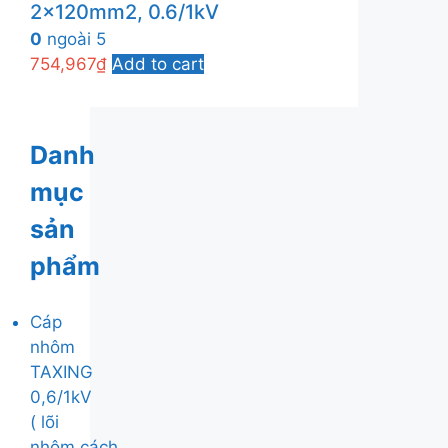
2x120mm2, 0.6/1kV
0
ngoài 5
754,967
₫
Add to cart
Danh
mục
sản
phẩm
Cáp
nhôm
TAXING
0,6/1kV
( lõi
nhôm,cách