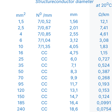
Structure
conductor
diameter
0
at
20
C
2
0
mm
Ω/km
mm
N
/mm
1,5
7/0,52
1,56
12,1
2,5
7/0,67
2,01
7,41
4
7/0,85
2,55
4,61
6
7/1,04
3,12
3,08
10
7/1,35
4,05
1,83
16
CC
4,75
1,15
25
CC
6,0
0,727
35
CC
7,1
0,524
50
CC
8,3
0,387
70
CC
9,9
0,268
95
CC
11,7
0,193
120
CC
13,1
0,153
150
CC
14,7
0,124
185
CC
16,4
0,0991
240
CC
18,6
0,0754