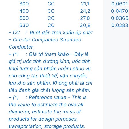
300
CC
21,1
0,0601
400
CC
24,2
0,0470
500
CC
27,0
0,0366
630
CC
30,8
0,0283
– CC : Ruột dẫn tròn xoắn ép chặt
– Circular Compacted Stranded
Conductor.
– (*) : Giá trị tham khảo – Đây là
giá trị ước tính đường kính, ước tính
khối lượng sản phẩm nhằm phục vụ
cho công tác thiết kế, vận chuyển,
lưu kho sản phẩm. Không phải là chỉ
tiêu đánh giá chất lượng sản phẩm.
– (*) :
Reference value – This is
the value to estimate the overall
diameter, estimate the mass of
products for design purposes,
transportation, storage products.