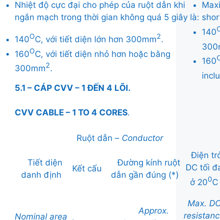
Nhiệt độ cực đại cho phép của ruột dẫn khi
Maxi
ngắn mạch trong thời gian không quá 5 giây là:
shor
140
O
2
140
C, với tiết diện lớn hơn 300mm
.
30
O
160
C, với tiết diện nhỏ hơn hoặc bằng
160
2
300mm
.
inc
5.1 – CÁP CVV – 1 ĐẾN 4 LÕI.
CVV CABLE – 1 TO 4 CORES
.
Ruột dẫn –
Conductor
Điện tr
Tiết diện
Đường kính ruột
DC tối đ
Kết cấu
danh định
dẫn gần đúng (*)
0
ở 20
C
Max. D
Approx.
resistan
Nominal
area