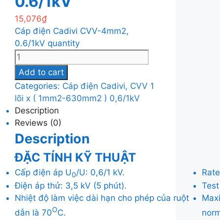
0.6/1kV
15,076
₫
Cáp điện Cadivi CVV-4mm2,
0.6/1kV quantity
Add to cart
Categories:
Cáp điện Cadivi
,
CVV 1
lõi x ( 1mm2-630mm2 ) 0,6/1kV
Description
Reviews (0)
Description
ĐẶC TÍNH KỸ THUẬT
Cấp điện áp U
/U: 0,6/1 kV.
Rate
0
Điện áp thử: 3,5 kV (5 phút).
Test
Nhiệt độ làm việc dài hạn cho phép của ruột
Maxi
O
dẫn là 70
C.
norm