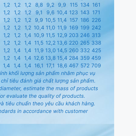
1,2
1,2
1,2
8,8
9,2
9,9
115
134
161
1,2
1,2
1,2
9,1
9,6
10,4
123
143
171
1,2
1,2
1,2
9,9
10,5
11,4
157
186
226
1,2
1,2
1,2
10,4
11,0
11,9
169
199
242
1,2
1,2
1,4
10,9
11,5
12,9
203
246
313
1,2
1,2
1,4
11,5
12,2
13,6
220
265
338
1,2
1,4
1,4
11,9
13,0
14,5
260
332
425
1,2
1,4
1,4
12,6
13,8
15,4
284
359
459
1,4
1,4
1,4
16,1
17,1
18,6
467
572
709
c tính khối lượng sản phẩm nhằm phục vụ
 chỉ tiêu đánh giá chất lượng sản phẩm.
 diameter, estimate the mass of products
or evaluate the quality of products.
 và tiêu chuẩn theo yêu cầu khách hàng.
andards in accordance with customer