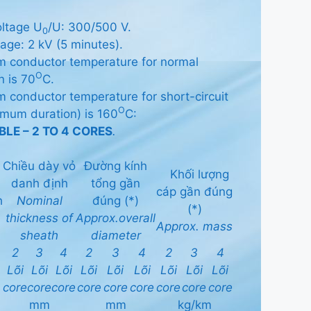
oltage U
/U: 300/500 V.
0
tage: 2 kV (5 minutes).
 conductor temperature for normal
O
n is 70
C.
conductor temperature for short-circuit
O
mum duration) is 160
C:
LE – 2 TO 4 CORES
.
Chiều dày vỏ
Đường kính
Khối lượng
danh định
tổng gần
cáp gần đúng
h
Nominal
đúng (*)
(*)
thickness of
Approx.
overall
Approx. mass
sheath
diameter
2
3
4
2
3
4
2
3
4
Lõi
Lõi
Lõi
Lõi
Lõi
Lõi
Lõi
Lõi
Lõi
core
core
core
core
core
core
core
core
core
mm
mm
kg/km