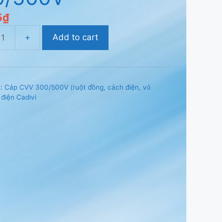
5
₫
Add to cart
s:
Cáp CVV 300/500V (ruột đồng, cách điện, vỏ
,
điện Cadivi
0V