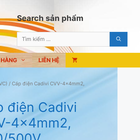
Search sản phẩm
Tìm
kiếm
cho:
 HÀNG
LIÊN HỆ
VC)
/ Cáp điện Cadivi CVV-4×4mm2,
 điện Cadivi
V-4×4mm2,
0/500V