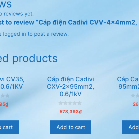
ws
o reviews yet.
irst to review “Cáp điện Cadivi CVV-4×4mm2
be
logged in
to post a review.
ed products
vi CV35,
Cáp điện Cadivi
Cáp Ca
0.6/1KV
CXV-2x95mm2,
95mm2
0.6/1kV
0
95
₫
26
n
0
g
578,393
₫
n
o
g
à
o
i
 cart
Add to cart
Add 
à
5
i
5