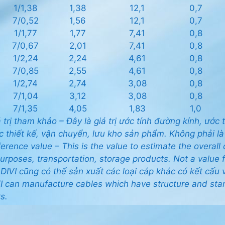
1/1,38
1,38
12,1
0,7
7/0,52
1,56
12,1
0,7
1/1,77
1,77
7,41
0,8
7/0,67
2,01
7,41
0,8
1/2,24
2,24
4,61
0,8
7/0,85
2,55
4,61
0,8
1/2,74
2,74
3,08
0,8
7/1,04
3,12
3,08
0,8
7/1,35
4,05
1,83
1,0
 trị tham khảo – Đây là giá trị ước tính đường kính, ướ
c thiết kế, vận chuyển, lưu kho sản phẩm. Không phải là
erence value – This is the value to estimate the overall
urposes, transportation, storage products. Not a value f
DIVI cũng có thể sản xuất các loại cáp khác có kết cấu
I can manufacture cables which have structure and st
s.