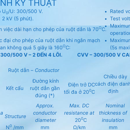
ÍNH KỸ THUẬT
p U
/U: 300/500 V.
Rated v
0
 2 kV (5 phút).
Test vol
Maximum
O
m việc dài hạn cho phép của ruột dẫn là 70
C.
operatio
c đại cho phép của ruột dẫn khi ngắn mạch
Maximum 
O
ian không quá 5 giây là 160
C:
(5s maxi
 300/500 V – 2 ĐẾN 4 LÕI.
CVV – 300/500 V CAB
Ruột dẫn –
Conductor
Chiều dày
Đường kính
cách điện dan
Điện trở DC
Kết cấu
ruột dẫn gần
định
0
tối đa ở 20
C
đúng (*)
Approx.
Max. DC
Nominal
ea
conductor
resistance at
thickness of
Structure
0
diameter
20
C
insulation
0
N
/mm
mm
Ω/km
mm