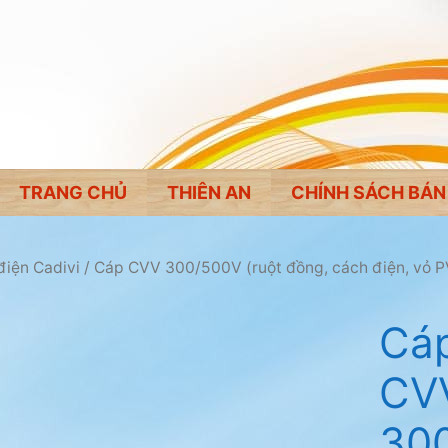
TRANG CHỦ
THIÊN AN
CHÍNH SÁCH BÁN
điện Cadivi
/
Cáp CVV 300/500V (ruột đồng, cách điện, vỏ P
Cáp
CV
30