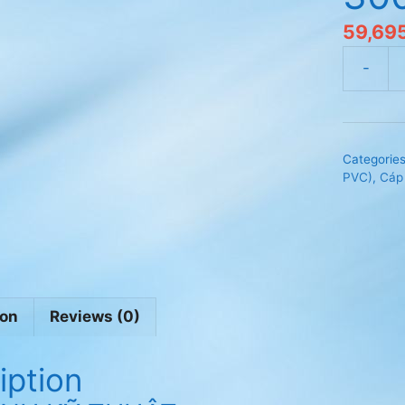
59,69
Cáp
điện
Cadivi
CVV-
Categorie
4×4mm2
PVC)
,
Cáp 
300/50
quantity
ion
Reviews (0)
iption