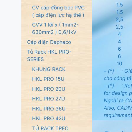
1,5
CV cáp đồng bọc PVC
1,5
( cáp điện lực hạ thế )
2,5
CVV 1 lõi x ( 1mm2-
2,5
630mm2 ) 0,6/1kV
4
4
Cáp điện Daphaco
6
Tủ Rack HKL PRO-
6
SERIES
10
KHUNG RACK
– (*) : Giá
cho công tá
HKL PRO 15U
– (*) :
Ref
HKL PRO 20U
for design p
HKL PRO 27U
Ngoài ra CA
Also, CADIV
HKL PRO 36U
requirement
HKL PRO 42U
TỦ RACK TREO