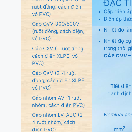
ĐẶC T
ruột đồng, cách điện,
Cấp điện á
vỏ PVC)
Điện áp thử:
Cáp CVV 300/500V
Nhiệt độ là
(ruột đồng, cách điện,
vỏ PVC)
Nhiệt độ cự
trong thời g
Cáp CXV (1 ruột đồng,
CÁP CVV –
cách điện XLPE, vỏ
PVC)
Cáp CXV (2-4 ruột
đồng, cách điện XLPE,
Tiết diện
vỏ PVC)
danh định
Cáp nhôm AV (1 ruột
nhôm, cách điện PVC)
Nominal
ar
Cáp nhôm LV-ABC (2-
4 ruột nhôm, cách
2
mm
điện PVC)