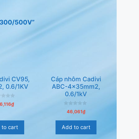
, 300/500V”
divi CV95,
Cáp nhôm Cadivi
, 0.6/1KV
ABC-4x35mm2,
0.6/1kV
6,116
₫
0
46,061
₫
n
g
o
to cart
Add to cart
à
i
5