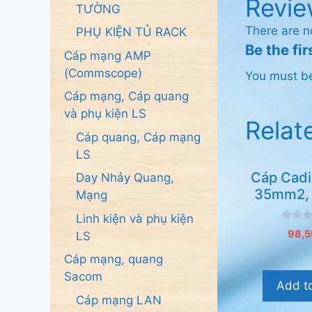
Revie
TƯỜNG
There are n
PHỤ KIỆN TỦ RACK
Be the f
Cáp mạng AMP
(Commscope)
You must 
Cáp mạng, Cáp quang
và phụ kiện LS
Relat
Cáp quang, Cáp mạng
LS
Cáp Cadi
Day Nhảy Quang,
35mm2, 
Mạng
Linh kiện và phụ kiện
0
98,5
LS
n
g
Cáp mạng, quang
o
à
Sacom
i
Add to
5
Cáp mạng LAN