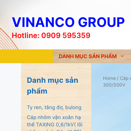
Chuyển
đến
VINANCO GROUP
nội
dung
Hotline: 0909 595359
DANH MỤC SẢN PHẨM
Home
/
Cáp 
Danh mục sản
300/500V
phẩm
Ty ren, tăng đơ, bulong
Cáp nhôm vặn xoắn hạ
thế TAXING 0,6/1kV( lõi