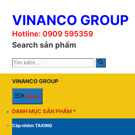
Chuyển
đến
VINANCO GROUP
nội
dung
Hotline: 0909 595359
Search sản phẩm
Tìm
kiếm
cho:
VINANCO GROUP
Menu
DANH MỤC SẢN PHẨM
Cáp nhôm TAXING