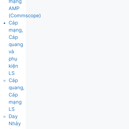
mạng
AMP
(Commscope)
Cáp
mạng,
Cáp
quang
và
phụ
kiện
LS
Cáp
quang,
Cáp
mạng
LS
Day
Nhảy