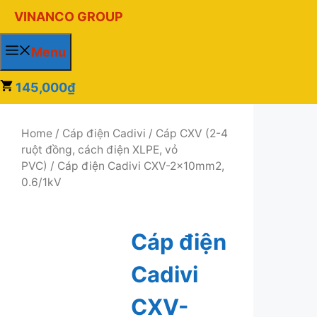
Chuyển
VINANCO GROUP
đến
nội
Menu
dung
1
45,000₫
Home
/
Cáp điện Cadivi
/
Cáp CXV (2-4
ruột đồng, cách điện XLPE, vỏ
PVC)
/ Cáp điện Cadivi CXV-2x10mm2,
0.6/1kV
Cáp điện
Cadivi
CXV-