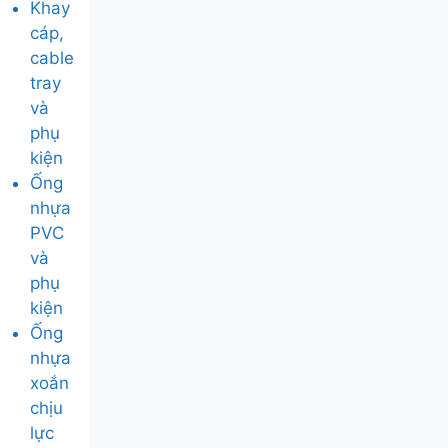
Khay
cáp,
cable
tray
và
phụ
kiện
Ống
nhựa
PVC
và
phụ
kiện
Ống
nhựa
xoắn
chịu
lực