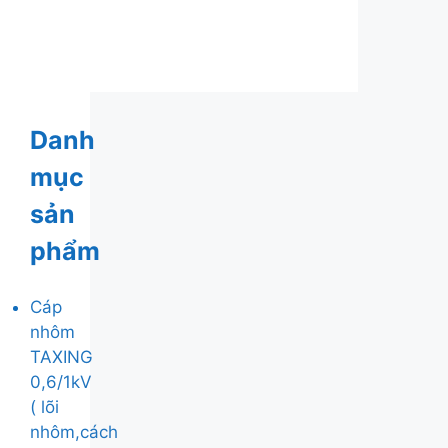
Danh
mục
sản
phẩm
Cáp
nhôm
TAXING
0,6/1kV
( lõi
nhôm,cách