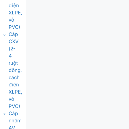
điện
XLPE,
vỏ
PVC)
Cáp
CXV
(2-
4
ruột
đồng,
cách
điện
XLPE,
vỏ
PVC)
Cáp
nhôm
AV