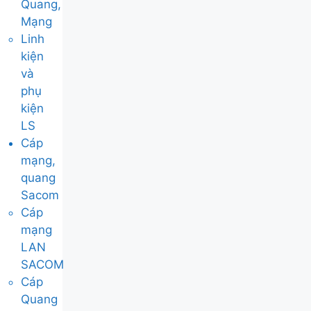
Quang,
Mạng
Linh
kiện
và
phụ
kiện
LS
Cáp
mạng,
quang
Sacom
Cáp
mạng
LAN
SACOM
Cáp
Quang