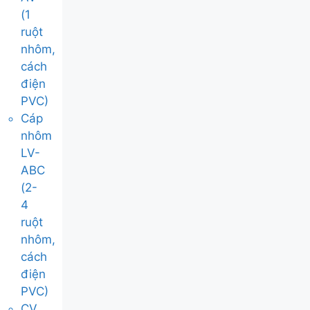
(1
ruột
nhôm,
cách
điện
PVC)
Cáp
nhôm
LV-
ABC
(2-
4
ruột
nhôm,
cách
điện
PVC)
CV