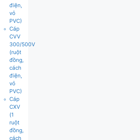
điện,
vỏ
PVC)
Cáp
CVV
300/500V
(ruột
đồng,
cách
điện,
vỏ
PVC)
Cáp
CXV
(1
ruột
đồng,
cách