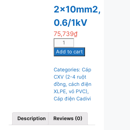
2x10mm2,
0.6/1kV
75,739
₫
Cáp
điện
Add to cart
Cadivi
CXV-
Categories:
Cáp
2x10mm2,
CXV (2-4 ruột
0.6/1kV
đồng, cách điện
quantity
XLPE, vỏ PVC)
,
Cáp điện Cadivi
Description
Reviews (0)