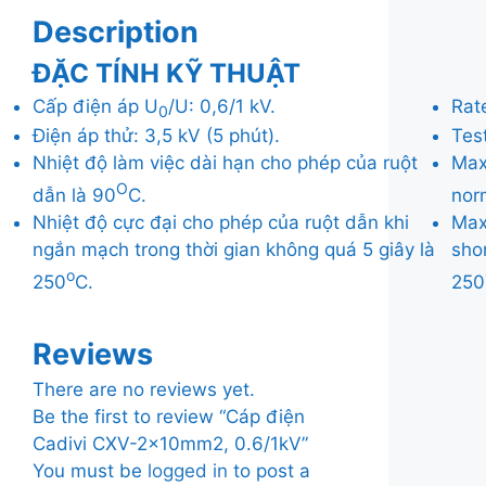
Description
ĐẶC TÍNH KỸ THUẬT
Cấp điện áp U
/U: 0,6/1 kV.
Rat
0
Điện áp thử: 3,5 kV (5 phút).
Test
Nhiệt độ làm việc dài hạn cho phép của ruột
Max
O
dẫn là 90
C.
nor
Nhiệt độ cực đại cho phép của ruột dẫn khi
Max
ngắn mạch trong thời gian không quá 5 giây là
sho
o
250
C.
250
Reviews
There are no reviews yet.
Be the first to review “Cáp điện
Cadivi CXV-2x10mm2, 0.6/1kV”
You must be
logged in
to post a