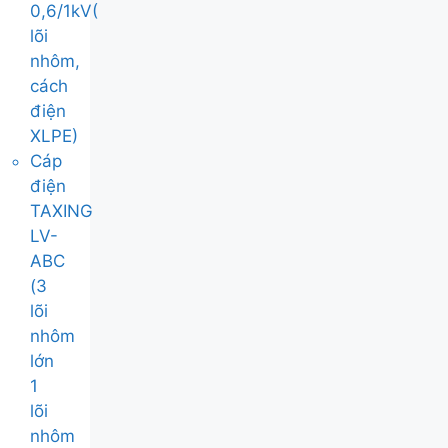
0,6/1kV(
lõi
nhôm,
cách
điện
XLPE)
Cáp
điện
TAXING
LV-
ABC
(3
lõi
nhôm
lớn
1
lõi
nhôm