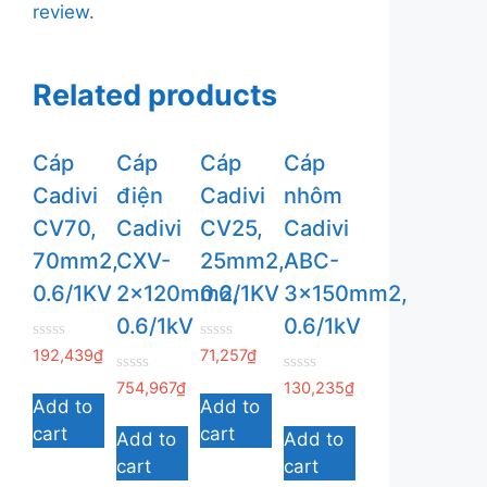
review.
Related products
Cáp
Cáp
Cáp
Cáp
Cadivi
điện
Cadivi
nhôm
CV70,
Cadivi
CV25,
Cadivi
70mm2,
CXV-
25mm2,
ABC-
0.6/1KV
2x120mm2,
0.6/1KV
3x150mm2,
0.6/1kV
0.6/1kV
0
0
192,439
₫
71,257
₫
ngoài
ngoài
5
5
0
0
754,967
₫
130,235
₫
ngoài
ngoài
Add to
Add to
5
5
cart
cart
Add to
Add to
cart
cart