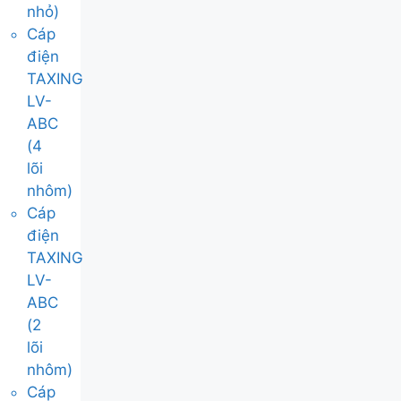
nhỏ)
Cáp
điện
TAXING
LV-
ABC
(4
lõi
nhôm)
Cáp
điện
TAXING
LV-
ABC
(2
lõi
nhôm)
Cáp