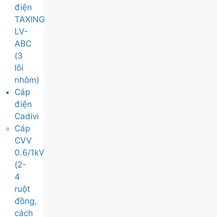
điện
TAXING
LV-
ABC
(3
lõi
nhôm)
Cáp
điện
Cadivi
Cáp
CVV
0.6/1kV
(2-
4
ruột
đồng,
cách