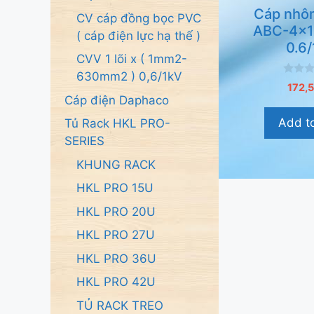
Cáp nhô
CV cáp đồng bọc PVC
ABC-4x
( cáp điện lực hạ thế )
0.6
CVV 1 lõi x ( 1mm2-
630mm2 ) 0,6/1kV
0
172,
n
Cáp điện Daphaco
g
o
Add to
Tủ Rack HKL PRO-
à
i
SERIES
5
KHUNG RACK
HKL PRO 15U
HKL PRO 20U
HKL PRO 27U
HKL PRO 36U
HKL PRO 42U
TỦ RACK TREO