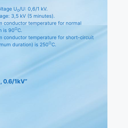
ltage U
/U: 0,6/1 kV.
0
tage: 3,5 kV (5 minutes).
 conductor temperature for normal
O
n is 90
C.
conductor temperature for short-circuit
O
mum duration) is 250
C.
, 0.6/1kV”