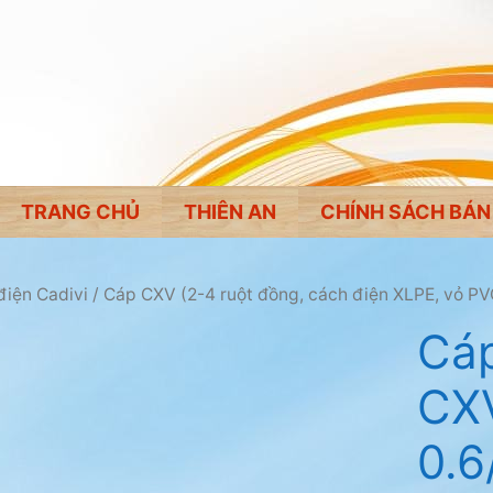
TRANG CHỦ
THIÊN AN
CHÍNH SÁCH BÁN
điện Cadivi
/
Cáp CXV (2-4 ruột đồng, cách điện XLPE, vỏ PV
Cáp
CX
0.6