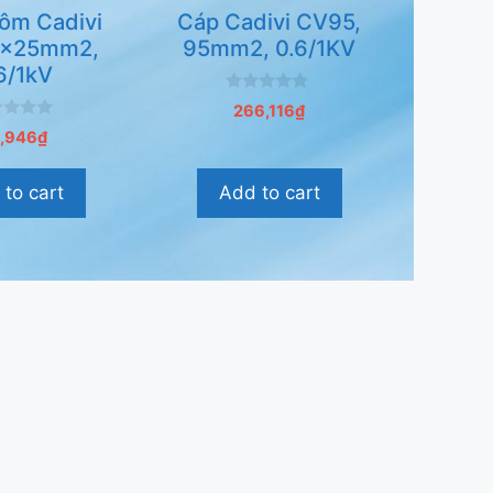
ôm Cadivi
Cáp Cadivi CV95,
x25mm2,
95mm2, 0.6/1KV
6/1kV
0
266,116
₫
n
g
,946
₫
o
à
i
to cart
Add to cart
5