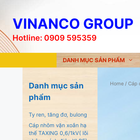
Chuyển
đến
VINANCO GROUP
nội
dung
Hotline: 0909 595359
DANH MỤC SẢN PHẨM
Home
/
Cáp 
Danh mục sản
phẩm
Ty ren, tăng đơ, bulong
Cáp nhôm vặn xoắn hạ
thế TAXING 0,6/1kV( lõi