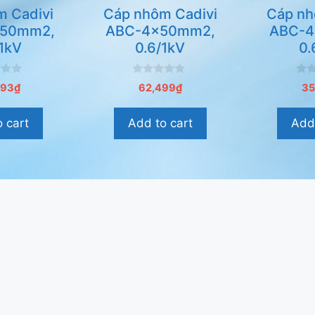
m Cadivi
Cáp nhôm Cadivi
Cáp nh
150mm2,
ABC-4x50mm2,
ABC-4
/1kV
0.6/1kV
0.
0
0
593
₫
62,499
₫
35
n
n
g
g
o
o
 cart
Add to cart
Add 
à
à
i
i
5
5