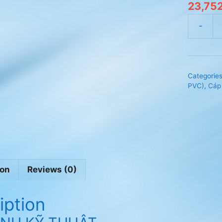
23,75
Cáp
điện
Cadivi
CXV-
Categorie
3x1.5mm
PVC)
,
Cáp 
0.6/1kV
quantity
ion
Reviews (0)
iption