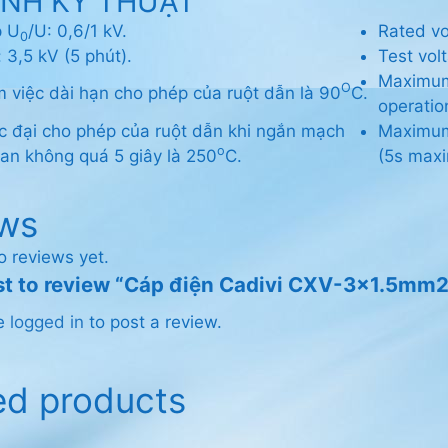
ÍNH KỸ THUẬT
p U
/U: 0,6/1 kV.
Rated vo
0
 3,5 kV (5 phút).
Test vol
Maximum
O
m việc dài hạn cho phép của ruột dẫn là 90
C.
operatio
c đại cho phép của ruột dẫn khi ngắn mạch
Maximum 
o
gian không quá 5 giây là 250
C.
(5s maxi
ws
o reviews yet.
rst to review “Cáp điện Cadivi CXV-3×1.5mm2
be
logged in
to post a review.
ed products