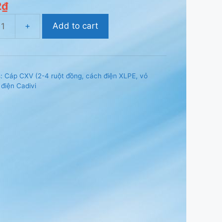
2
₫
Add to cart
s:
Cáp CXV (2-4 ruột đồng, cách điện XLPE, vỏ
2,
điện Cadivi