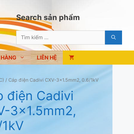
Search sản phẩm
Tìm
kiếm
cho:
 HÀNG
LIÊN HỆ
C)
/ Cáp điện Cadivi CXV-3×1.5mm2, 0.6/1kV
 điện Cadivi
V-3×1.5mm2,
/1kV