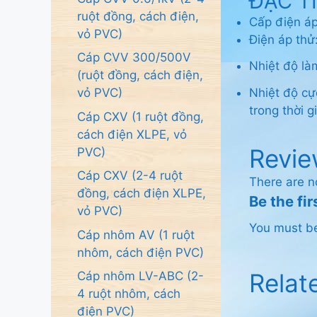
ĐẶC T
ruột đồng, cách điện,
Cấp điện á
vỏ PVC)
Điện áp thử:
Cáp CVV 300/500V
Nhiệt độ là
(ruột đồng, cách điện,
vỏ PVC)
Nhiệt độ cự
trong thời 
Cáp CXV (1 ruột đồng,
cách điện XLPE, vỏ
Revie
PVC)
Cáp CXV (2-4 ruột
There are n
đồng, cách điện XLPE,
Be the fi
vỏ PVC)
You must 
Cáp nhôm AV (1 ruột
nhôm, cách điện PVC)
Relat
Cáp nhôm LV-ABC (2-
4 ruột nhôm, cách
điện PVC)