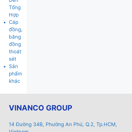
Đèn
Tổng
Hợp
Cáp
đồng,
băng
đồng
thoát
sét
Sản
phẩm
khác
VINANCO GROUP
14 Đường 34B, Phường An Phú, Q.2, Tp.HCM,
Vietnam.