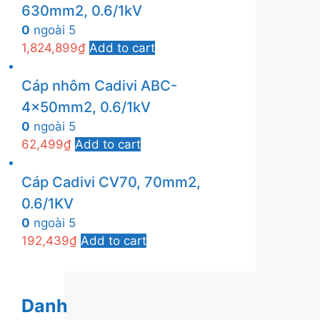
630mm2, 0.6/1kV
0
ngoài 5
1,824,899
₫
Add to cart
Cáp nhôm Cadivi ABC-
4x50mm2, 0.6/1kV
0
ngoài 5
62,499
₫
Add to cart
Cáp Cadivi CV70, 70mm2,
0.6/1KV
0
ngoài 5
192,439
₫
Add to cart
Danh