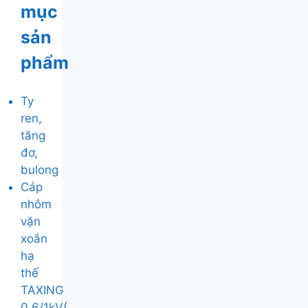
mục
sản
phẩm
Ty
ren,
tăng
đơ,
bulong
Cáp
nhôm
vặn
xoắn
hạ
thế
TAXING
0,6/1kV(