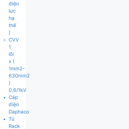
điện
lực
hạ
thế
)
CVV
1
lõi
x (
1mm2-
630mm2
)
0,6/1kV
Cáp
điện
Daphaco
Tủ
Rack