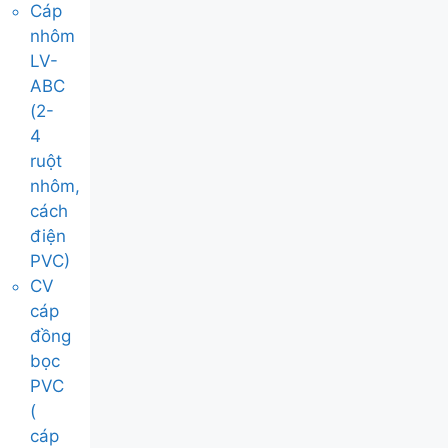
Cáp
nhôm
LV-
ABC
(2-
4
ruột
nhôm,
cách
điện
PVC)
CV
cáp
đồng
bọc
PVC
(
cáp