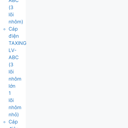
ABC
(3
lõi
nhôm)
Cáp
điện
TAXING
LV-
ABC
(3
lõi
nhôm
lớn
1
lõi
nhôm
nhỏ)
Cáp