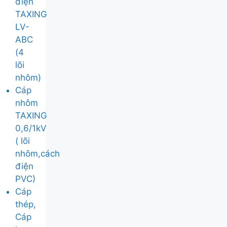
điện
TAXING
LV-
ABC
(4
lõi
nhôm)
Cáp
nhôm
TAXING
0,6/1kV
( lõi
nhôm,cách
điện
PVC)
Cáp
thép,
Cáp