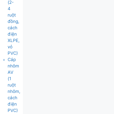
(2-
4
ruột
đồng,
cách
điện
XLPE,
vỏ
PVC)
Cáp
nhôm
AV
(1
ruột
nhôm,
cách
điện
PVC)