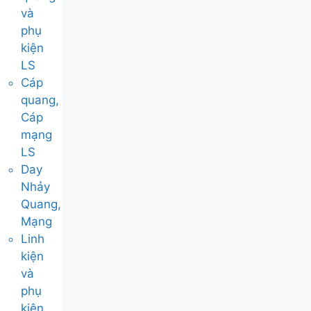
và
phụ
kiện
LS
Cáp
quang,
Cáp
mạng
LS
Day
Nhảy
Quang,
Mạng
Linh
kiện
và
phụ
kiện