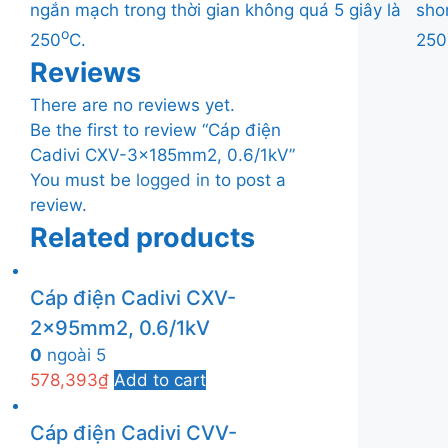
ngắn mạch trong thời gian không quá 5 giây là
sho
o
250
C.
250
Reviews
There are no reviews yet.
Be the first to review “Cáp điện
Cadivi CXV-3x185mm2, 0.6/1kV”
You must be
logged in
to post a
review.
Related products
Cáp điện Cadivi CXV-
2x95mm2, 0.6/1kV
0
ngoài 5
578,393
₫
Add to cart
Cáp điện Cadivi CVV-