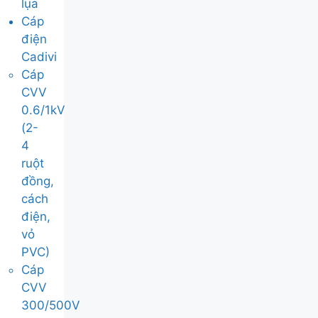
lụa
Cáp
điện
Cadivi
Cáp
CVV
0.6/1kV
(2-
4
ruột
đồng,
cách
điện,
vỏ
PVC)
Cáp
CVV
300/500V