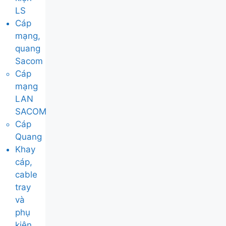
LS
Cáp
mạng,
quang
Sacom
Cáp
mạng
LAN
SACOM
Cáp
Quang
Khay
cáp,
cable
tray
và
phụ
kiện