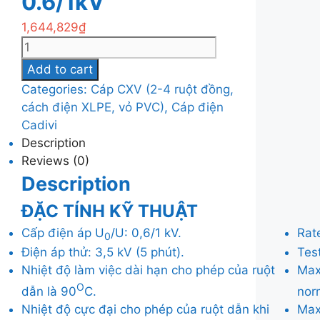
0.6/1kV
1,644,829
₫
Cáp
điện
Add to cart
Cadivi
Categories:
Cáp CXV (2-4 ruột đồng,
CXV-
cách điện XLPE, vỏ PVC)
,
Cáp điện
3x185mm2,
Cadivi
0.6/1kV
Description
quantity
Reviews (0)
Description
ĐẶC TÍNH KỸ THUẬT
Cấp điện áp U
/U: 0,6/1 kV.
Rat
0
Điện áp thử: 3,5 kV (5 phút).
Test
Nhiệt độ làm việc dài hạn cho phép của ruột
Max
O
dẫn là 90
C.
nor
Nhiệt độ cực đại cho phép của ruột dẫn khi
Max