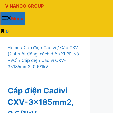
Chuyển
VINANCO GROUP
đến
nội
Menu
dung
0
Home
/
Cáp điện Cadivi
/
Cáp CXV
(2-4 ruột đồng, cách điện XLPE, vỏ
PVC)
/ Cáp điện Cadivi CXV-
3x185mm2, 0.6/1kV
Cáp điện Cadivi
CXV-3x185mm2,