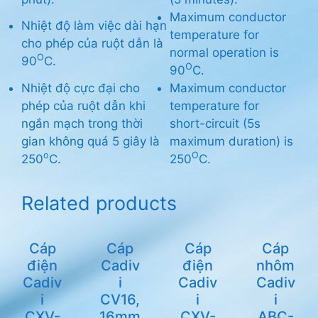
Maximum conductor
Nhiệt độ làm việc dài hạn
temperature for
cho phép của ruột dẫn là
normal operation is
O
90
C.
O
90
C.
Nhiệt độ cực đại cho
Maximum conductor
phép của ruột dẫn khi
temperature for
ngắn mạch trong thời
short-circuit (5s
gian không quá 5 giây là
maximum duration) is
o
O
250
C.
250
C.
Related products
Cáp
Cáp
Cáp
Cáp
điện
Cadiv
điện
nhôm
Cadiv
i
Cadiv
Cadiv
i
CV16,
i
i
CXV-
16mm
CXV-
ABC-