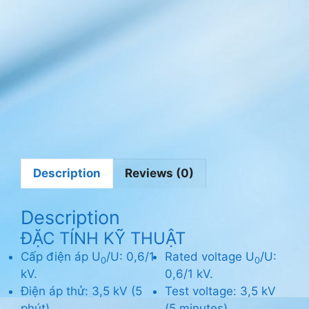
đ
i
ệ
n
C
a
d
i
v
i
Description
Reviews (0)
Description
ĐẶC TÍNH KỸ THUẬT
Cấp điện áp U
/U: 0,6/1
Rated voltage U
/U:
0
0
kV.
0,6/1 kV.
Điện áp thử: 3,5 kV (5
Test voltage: 3,5 kV
phút).
(5 minutes).