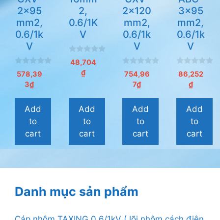
2x95
2,
2x120
3x95
mm2,
0.6/1K
mm2,
mm2,
0.6/1k
V
0.6/1k
0.6/1k
V
V
V
0
48,704
n
0
0
0
₫
g
578,39
754,96
86,252
n
n
n
o
3
₫
7
₫
₫
g
g
g
à
o
o
o
i
à
à
à
5
i
i
i
Add
Add
Add
Add
5
5
5
to
to
to
to
cart
cart
cart
cart
Danh mục sản phẩm
Cáp nhôm TAXING 0,6/1kV ( lõi nhôm,cách điện