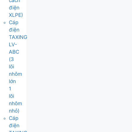
cách
điện
XLPE)
Cáp
điện
TAXING
LV-
ABC
(3
lõi
nhôm
lớn
1
lõi
nhôm
nhỏ)
Cáp
điện