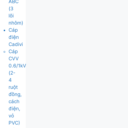
ABC
(3
lõi
nhôm)
Cáp
điện
Cadivi
Cáp
CVV
0.6/1kV
(2-
4
ruột
đồng,
cách
điện,
vỏ
PVC)