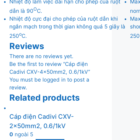
Nhiệt độ làm việc dài hạn cho phép của ruột
Max
O
dẫn là 90
C.
nor
Nhiệt độ cực đại cho phép của ruột dẫn khi
Max
ngắn mạch trong thời gian không quá 5 giây là
sho
o
250
C.
250
Reviews
There are no reviews yet.
Be the first to review “Cáp điện
Cadivi CXV-4×50mm2, 0.6/1kV”
You must be
logged in
to post a
review.
Related products
Cáp điện Cadivi CXV-
2x50mm2, 0.6/1kV
0
ngoài 5