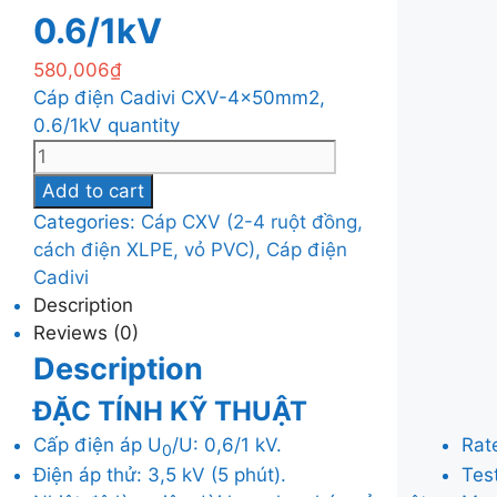
0.6/1kV
580,006
₫
Cáp điện Cadivi CXV-4×50mm2,
0.6/1kV quantity
Add to cart
Categories:
Cáp CXV (2-4 ruột đồng,
cách điện XLPE, vỏ PVC)
,
Cáp điện
Cadivi
Description
Reviews (0)
Description
ĐẶC TÍNH KỸ THUẬT
Cấp điện áp U
/U: 0,6/1 kV.
Rat
0
Điện áp thử: 3,5 kV (5 phút).
Test