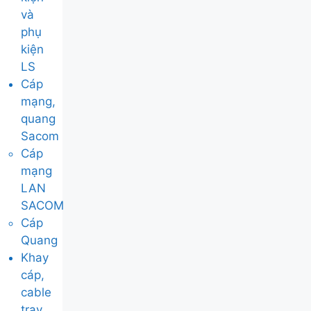
và
phụ
kiện
LS
Cáp
mạng,
quang
Sacom
Cáp
mạng
LAN
SACOM
Cáp
Quang
Khay
cáp,
cable
tray