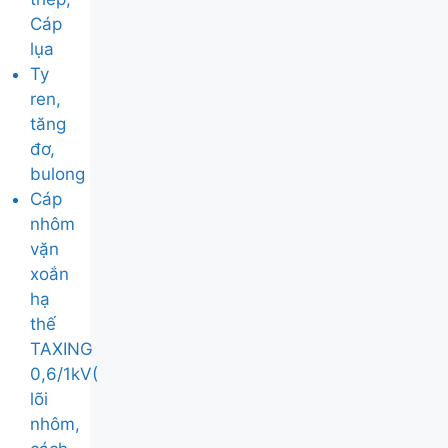
Cáp
lụa
Ty
ren,
tăng
đơ,
bulong
Cáp
nhôm
vặn
xoắn
hạ
thế
TAXING
0,6/1kV(
lõi
nhôm,