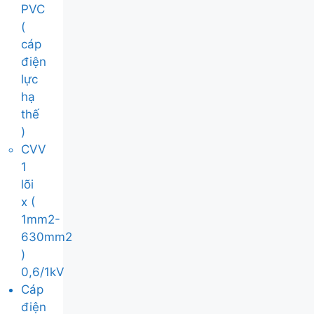
PVC
(
cáp
điện
lực
hạ
thế
)
CVV
1
lõi
x (
1mm2-
630mm2
)
0,6/1kV
Cáp
điện