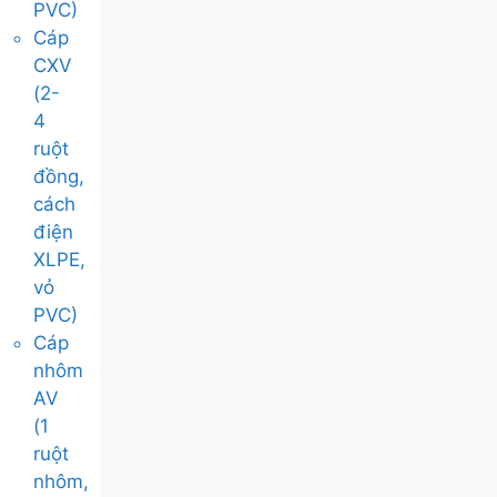
PVC)
Cáp
CXV
(2-
4
ruột
đồng,
cách
điện
XLPE,
vỏ
PVC)
Cáp
nhôm
AV
(1
ruột
nhôm,