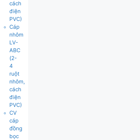
cách
điện
PVC)
Cáp
nhôm
LV-
ABC
(2-
4
ruột
nhôm,
cách
điện
PVC)
CV
cáp
đồng
bọc