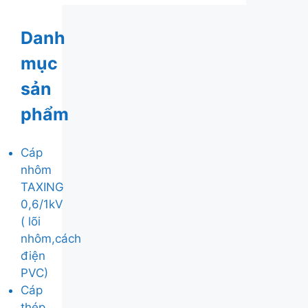
Danh
mục
sản
phẩm
Cáp
nhôm
TAXING
0,6/1kV
( lõi
nhôm,cách
điện
PVC)
Cáp
thép,