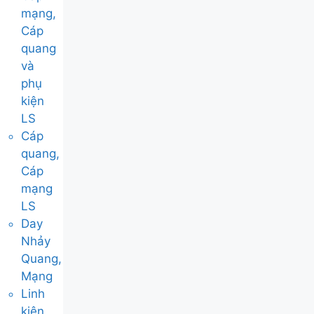
mạng,
Cáp
quang
và
phụ
kiện
LS
Cáp
quang,
Cáp
mạng
LS
Day
Nhảy
Quang,
Mạng
Linh
kiện