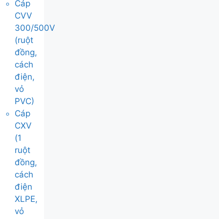
Cáp
CVV
300/500V
(ruột
đồng,
cách
điện,
vỏ
PVC)
Cáp
CXV
(1
ruột
đồng,
cách
điện
XLPE,
vỏ