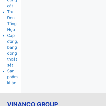
đóng
cắt
Trụ
Đèn
Tổng
Hợp
Cáp
đồng,
băng
đồng
thoát
sét
Sản
phẩm
khác
VINANCO GROUP