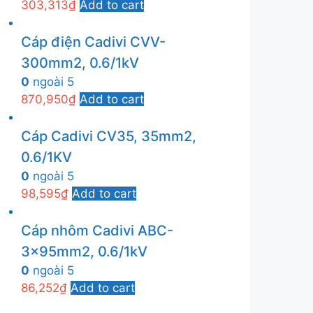
303,313
₫
Add to cart
Cáp điện Cadivi CVV-
300mm2, 0.6/1kV
0
ngoài 5
870,950
₫
Add to cart
Cáp Cadivi CV35, 35mm2,
0.6/1KV
0
ngoài 5
98,595
₫
Add to cart
Cáp nhôm Cadivi ABC-
3x95mm2, 0.6/1kV
0
ngoài 5
86,252
₫
Add to cart