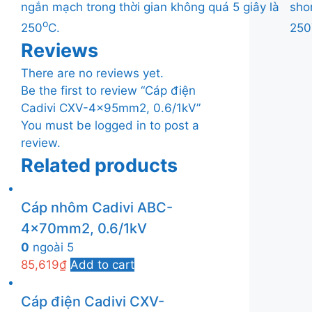
ngắn mạch trong thời gian không quá 5 giây là
sho
o
250
C.
250
Reviews
There are no reviews yet.
Be the first to review “Cáp điện
Cadivi CXV-4×95mm2, 0.6/1kV”
You must be
logged in
to post a
review.
Related products
Cáp nhôm Cadivi ABC-
4x70mm2, 0.6/1kV
0
ngoài 5
85,619
₫
Add to cart
Cáp điện Cadivi CXV-