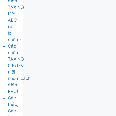
điện
TAXING
LV-
ABC
(4
lõi
nhôm)
Cáp
nhôm
TAXING
0,6/1kV
( lõi
nhôm,cách
điện
PVC)
Cáp
thép,
Cáp