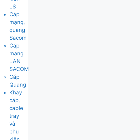
LS
Cáp
mạng,
quang
Sacom
Cáp
mạng
LAN
SACOM
Cáp
Quang
Khay
cáp,
cable
tray
và
phụ
kiện