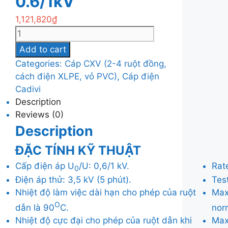
0.6/1kV
1,121,820
₫
Cáp
điện
Add to cart
Cadivi
Categories:
Cáp CXV (2-4 ruột đồng,
CXV-
cách điện XLPE, vỏ PVC)
,
Cáp điện
4×95mm2,
Cadivi
0.6/1kV
Description
quantity
Reviews (0)
Description
ĐẶC TÍNH KỸ THUẬT
Cấp điện áp U
/U: 0,6/1 kV.
Rat
0
Điện áp thử: 3,5 kV (5 phút).
Test
Nhiệt độ làm việc dài hạn cho phép của ruột
Max
O
dẫn là 90
C.
nor
Nhiệt độ cực đại cho phép của ruột dẫn khi
Max