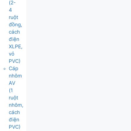
(2-
4
ruột
đồng,
cách
điện
XLPE,
vỏ
PVC)
Cáp
nhôm
AV
(1
ruột
nhôm,
cách
điện
PVC)