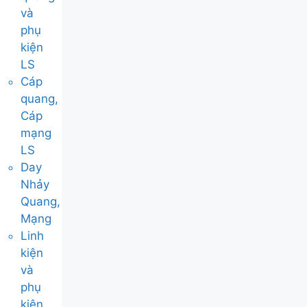
và
phụ
kiện
LS
Cáp
quang,
Cáp
mạng
LS
Day
Nhảy
Quang,
Mạng
Linh
kiện
và
phụ
kiện