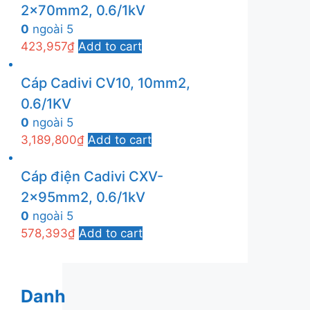
2x70mm2, 0.6/1kV
0
ngoài 5
423,957
₫
Add to cart
Cáp Cadivi CV10, 10mm2,
0.6/1KV
0
ngoài 5
3,189,800
₫
Add to cart
Cáp điện Cadivi CXV-
2x95mm2, 0.6/1kV
0
ngoài 5
578,393
₫
Add to cart
Danh