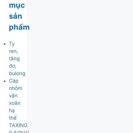
mục
sản
phẩm
Ty
ren,
tăng
đơ,
bulong
Cáp
nhôm
vặn
xoắn
hạ
thế
TAXING
0,6/1kV(