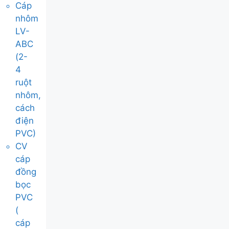
Cáp
nhôm
LV-
ABC
(2-
4
ruột
nhôm,
cách
điện
PVC)
CV
cáp
đồng
bọc
PVC
(
cáp