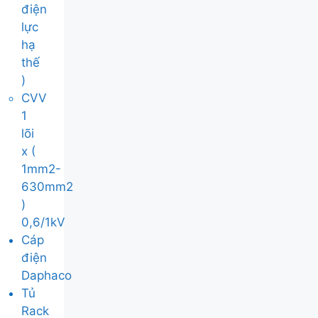
điện
lực
hạ
thế
)
CVV
1
lõi
x (
1mm2-
630mm2
)
0,6/1kV
Cáp
điện
Daphaco
Tủ
Rack