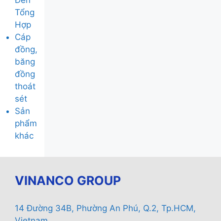
Đèn
Tổng
Hợp
Cáp
đồng,
băng
đồng
thoát
sét
Sản
phẩm
khác
VINANCO GROUP
14 Đường 34B, Phường An Phú, Q.2, Tp.HCM,
Vietnam.