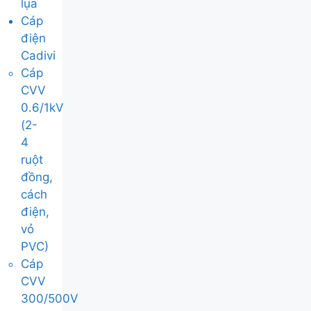
lụa
Cáp
điện
Cadivi
Cáp
CVV
0.6/1kV
(2-
4
ruột
đồng,
cách
điện,
vỏ
PVC)
Cáp
CVV
300/500V