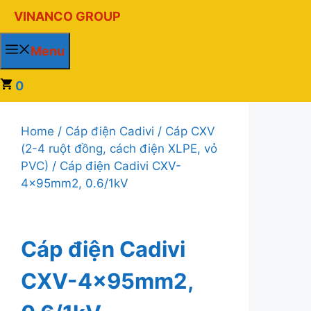
Chuyển
VINANCO GROUP
đến
nội
Menu
dung
0
Home
/
Cáp điện Cadivi
/
Cáp CXV
(2-4 ruột đồng, cách điện XLPE, vỏ
PVC)
/ Cáp điện Cadivi CXV-
4×95mm2, 0.6/1kV
Cáp điện Cadivi
CXV-4×95mm2,