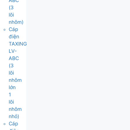
ABC
(3
lõi
nhôm)
Cáp
điện
TAXING
LV-
ABC
(3
lõi
nhôm
lớn
1
lõi
nhôm
nhỏ)
Cáp