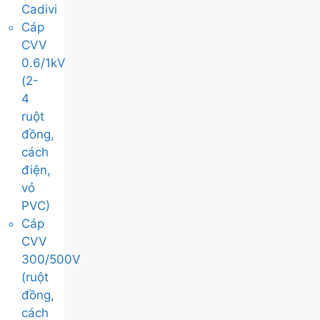
Cadivi
Cáp
CVV
0.6/1kV
(2-
4
ruột
đồng,
cách
điện,
vỏ
PVC)
Cáp
CVV
300/500V
(ruột
đồng,
cách