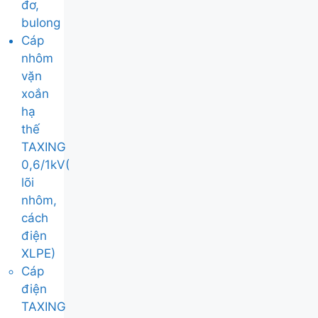
đơ,
bulong
Cáp
nhôm
vặn
xoắn
hạ
thế
TAXING
0,6/1kV(
lõi
nhôm,
cách
điện
XLPE)
Cáp
điện
TAXING