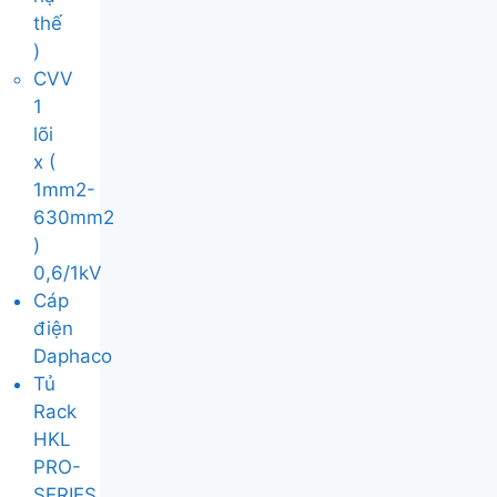
thế
)
CVV
1
lõi
x (
1mm2-
630mm2
)
0,6/1kV
Cáp
điện
Daphaco
Tủ
Rack
HKL
PRO-
SERIES