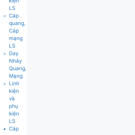
kiện
LS
Cáp
quang,
Cáp
mạng
LS
Day
Nhảy
Quang,
Mạng
Linh
kiện
và
phụ
kiện
LS
Cáp