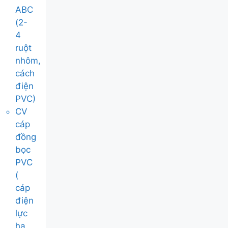
ABC
(2-
4
ruột
nhôm,
cách
điện
PVC)
CV
cáp
đồng
bọc
PVC
(
cáp
điện
lực
hạ