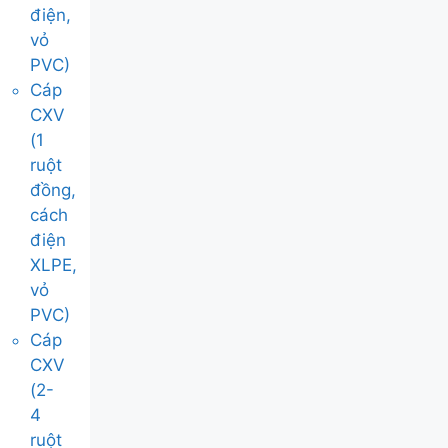
điện,
vỏ
PVC)
Cáp
CXV
(1
ruột
đồng,
cách
điện
XLPE,
vỏ
PVC)
Cáp
CXV
(2-
4
ruột