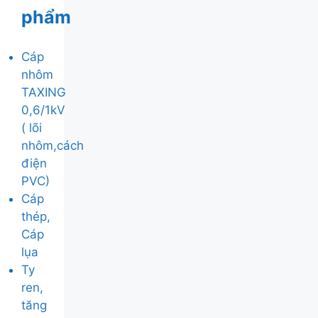
phẩm
Cáp
nhôm
TAXING
0,6/1kV
( lõi
nhôm,cách
điện
PVC)
Cáp
thép,
Cáp
lụa
Ty
ren,
tăng