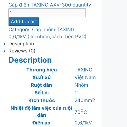
Cáp điện TAXING AXV-300 quantity
Add to cart
Category:
Cáp nhôm TAXING
0,6/1kV ( lõi nhôm,cách điện PVC)
Description
Reviews (0)
Description
Thương hiệu
TAXING
Xuất xứ
Việt Nam
Ruột dẫn
Nhôm
Số Lõi
1
Kích thước
240mm2
Nhiệt độ làm việc của ruột
O
70
C
dẫn
Điện áp
0,6/1kV