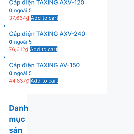
Cáp điện TAXING AXV-120
0
ngoài 5
37,664
₫
Add to cart
Cáp điện TAXING AXV-240
0
ngoài 5
76,612
₫
Add to cart
Cáp điện TAXING AV-150
0
ngoài 5
44,837
₫
Add to cart
Danh
mục
sản