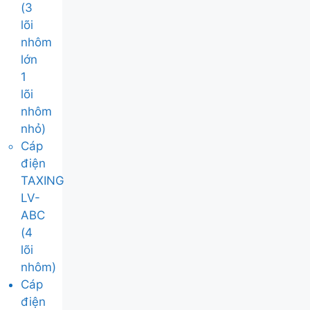
(3
lõi
nhôm
lớn
1
lõi
nhôm
nhỏ)
Cáp
điện
TAXING
LV-
ABC
(4
lõi
nhôm)
Cáp
điện