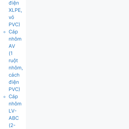
điện
XLPE,
vỏ
PVC)
Cáp
nhôm
AV
(1
ruột
nhôm,
cách
điện
PVC)
Cáp
nhôm
LV-
ABC
(2-