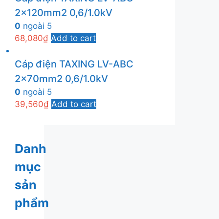
2x120mm2 0,6/1.0kV
0
ngoài 5
68,080
₫
Add to cart
Cáp điện TAXING LV-ABC
2x70mm2 0,6/1.0kV
0
ngoài 5
39,560
₫
Add to cart
Danh
mục
sản
phẩm