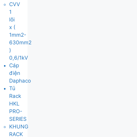
CVV
1
lõi
x (
1mm2-
630mm2
)
0,6/1kV
Cáp
điện
Daphaco
Tủ
Rack
HKL
PRO-
SERIES
KHUNG
RACK