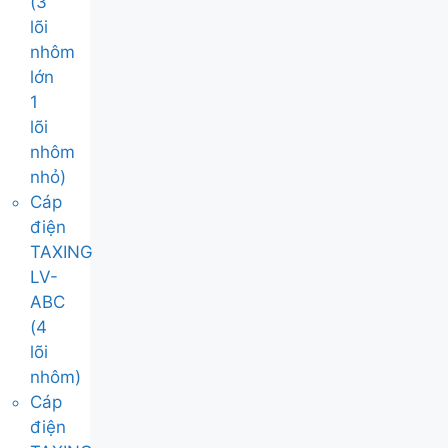
(3
lõi
nhôm
lớn
1
lõi
nhôm
nhỏ)
Cáp
điện
TAXING
LV-
ABC
(4
lõi
nhôm)
Cáp
điện