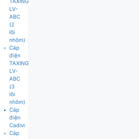
TAXING
LV-
ABC
(2
lõi
nhôm)
Cáp
điện
TAXING
LV-
ABC
(3
lõi
nhôm)
Cáp
điện
Cadivi
Cáp