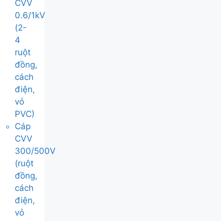
CVV
0.6/1kV
(2-
4
ruột
đồng,
cách
điện,
vỏ
PVC)
Cáp
CVV
300/500V
(ruột
đồng,
cách
điện,
vỏ