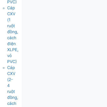
PVC)
Cáp
CXV
(1
ruột
đồng,
cách
điện
XLPE,
vỏ
PVC)
Cáp
CXV
(2-
4
ruột
đồng,
cách