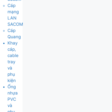
Cáp
mạng
LAN
SACOM
Cáp
Quang
Khay
cáp,
cable
tray
và
phụ
kiện
Ống
nhựa
PVC
và
phụ