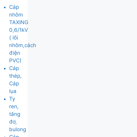
Cáp
nhôm
TAXING
0,6/1kV
( lõi
nhôm,cách
điện
PVC)
Cáp
thép,
Cáp
lụa
Ty
ren,
tăng
đơ,
bulong