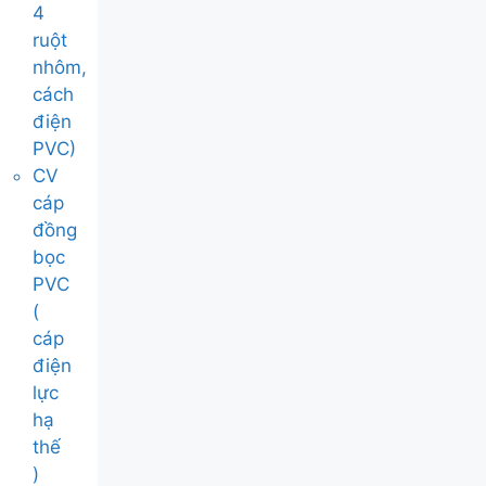
4
ruột
nhôm,
cách
điện
PVC)
CV
cáp
đồng
bọc
PVC
(
cáp
điện
lực
hạ
thế
)