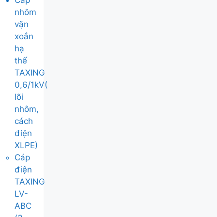
Cáp
nhôm
vặn
xoắn
hạ
thế
TAXING
0,6/1kV(
lõi
nhôm,
cách
điện
XLPE)
Cáp
điện
TAXING
LV-
ABC