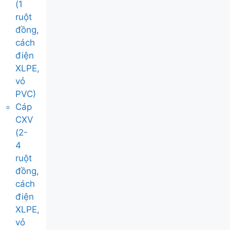
(1
ruột
đồng,
cách
điện
XLPE,
vỏ
PVC)
Cáp
CXV
(2-
4
ruột
đồng,
cách
điện
XLPE,
vỏ