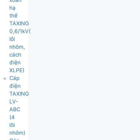
xoắn
hạ
thế
TAXING
0,6/1kV(
lõi
nhôm,
cách
điện
XLPE)
Cáp
điện
TAXING
LV-
ABC
(4
lõi
nhôm)