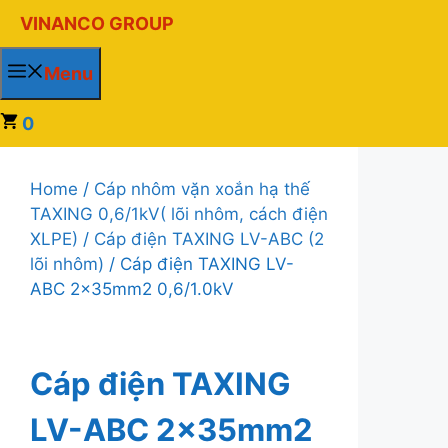
Chuyển
VINANCO GROUP
đến
nội
Menu
dung
0
Home
/
Cáp nhôm vặn xoắn hạ thế
TAXING 0,6/1kV( lõi nhôm, cách điện
XLPE)
/
Cáp điện TAXING LV-ABC (2
lõi nhôm)
/ Cáp điện TAXING LV-
ABC 2x35mm2 0,6/1.0kV
Cáp điện TAXING
LV-ABC 2x35mm2