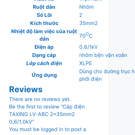
Ruột dẫn
Nhôm
Số Lõi
2
Kích thước
35mm2
Nhiệt độ làm việc của ruột
O
70
C
dẫn
Điện áp
0,6/1kV
Dạng cáp
nhôm bện vặn xoắn
Lớp cách điện
XLPE
Dùng cho đường trục hạ
Ứng dụng
phối điện
Reviews
There are no reviews yet.
Be the first to review “Cáp điện
TAXING LV-ABC 2x35mm2
0,6/1.0kV”
You must be
logged in
to post a