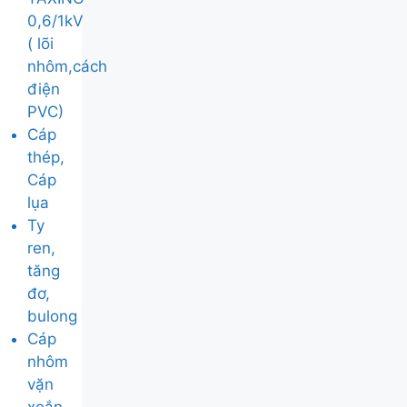
0,6/1kV
( lõi
nhôm,cách
điện
PVC)
Cáp
thép,
Cáp
lụa
Ty
ren,
tăng
đơ,
bulong
Cáp
nhôm
vặn