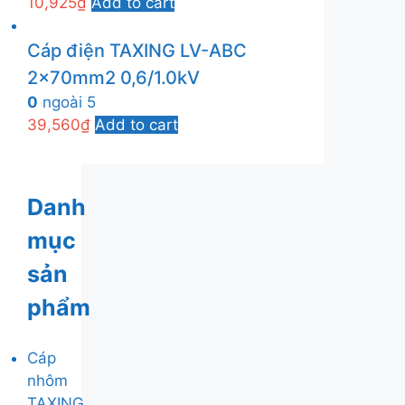
10,925
₫
Add to cart
Cáp điện TAXING LV-ABC
2x70mm2 0,6/1.0kV
0
ngoài 5
39,560
₫
Add to cart
Danh
mục
sản
phẩm
Cáp
nhôm
TAXING