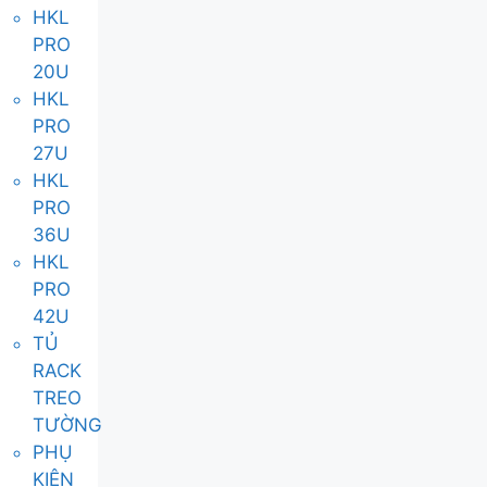
HKL
PRO
20U
HKL
PRO
27U
HKL
PRO
36U
HKL
PRO
42U
TỦ
RACK
TREO
TƯỜNG
PHỤ
KIỆN