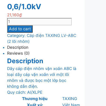
0,6/1.0kV
21,160
₫
Cáp
điện
Add to cart
TAXING
Category:
Cáp điện TAXING LV-ABC
LV-
(2 lõi nhôm)
ABC
Description
2x35mm2
Reviews (0)
0,6/1.0kV
Description
quantity
Dây cáp điện nhôm vặn xoắn ABC là
loại dây cáp vặn xoắn với một lõi
nhôm và được bọc một lớp bọc
không dẫn điện.
Quy cách: Al/XLPE
Thương hiệu
TAXING
Xuất xứ
Việt Nam