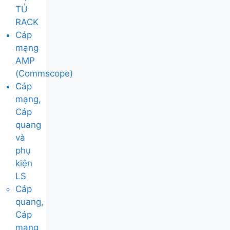
TỦ
RACK
Cáp
mạng
AMP
(Commscope)
Cáp
mạng,
Cáp
quang
và
phụ
kiện
LS
Cáp
quang,
Cáp
mạng