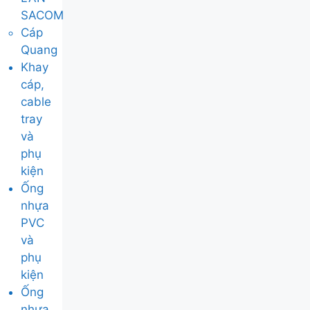
SACOM
Cáp
Quang
Khay
cáp,
cable
tray
và
phụ
kiện
Ống
nhựa
PVC
và
phụ
kiện
Ống
nhựa