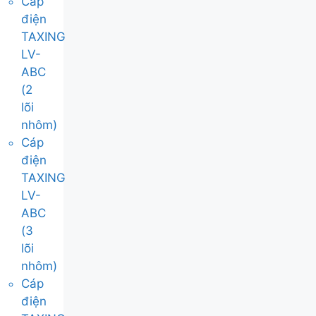
Cáp
điện
TAXING
LV-
ABC
(2
lõi
nhôm)
Cáp
điện
TAXING
LV-
ABC
(3
lõi
nhôm)
Cáp
điện