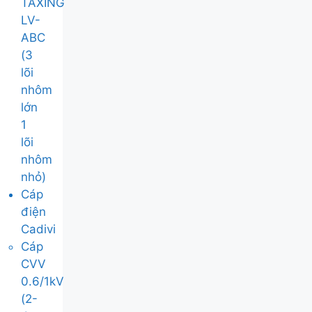
TAXING
LV-
ABC
(3
lõi
nhôm
lớn
1
lõi
nhôm
nhỏ)
Cáp
điện
Cadivi
Cáp
CVV
0.6/1kV
(2-