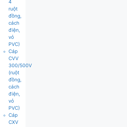
4
ruột
đồng,
cách
điện,
vỏ
PVC)
Cáp
CVV
300/500V
(ruột
đồng,
cách
điện,
vỏ
PVC)
Cáp
CXV