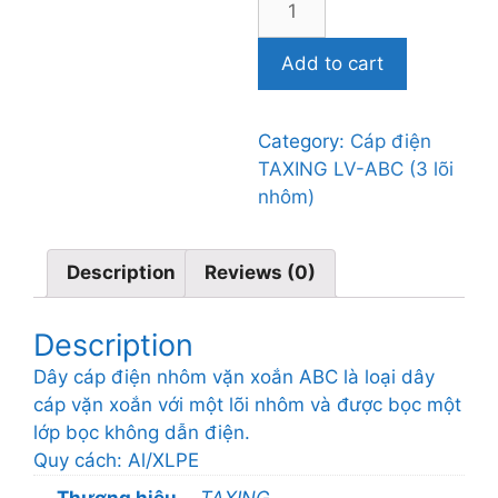
điện
TAXING
Add to cart
LV-
ABC
3x95mm2
Category:
Cáp điện
0,6/1.0kV
TAXING LV-ABC (3 lõi
quantity
nhôm)
Description
Reviews (0)
Description
Dây cáp điện nhôm vặn xoắn ABC là loại dây
cáp vặn xoắn với một lõi nhôm và được bọc một
lớp bọc không dẫn điện.
Quy cách: Al/XLPE