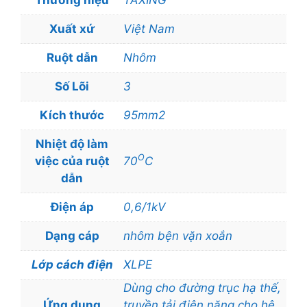
Thương hiệu
TAXING
Xuất xứ
Việt Nam
Ruột dẫn
Nhôm
Số Lõi
3
Kích thước
95mm2
Nhiệt độ làm
O
việc của ruột
70
C
dẫn
Điện áp
0,6/1kV
Dạng cáp
nhôm bện vặn xoắn
Lớp cách điện
XLPE
Dùng cho đường trục hạ thế,
Ứng dụng
truyền tải điện năng cho hệ