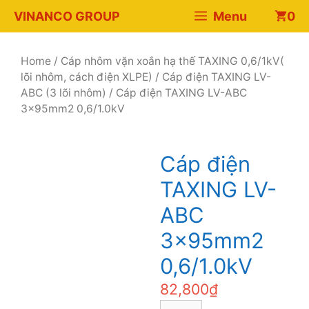
Chuyển
VINANCO GROUP
Menu
0
đến
nội
dung
Home
/
Cáp nhôm vặn xoắn hạ thế TAXING 0,6/1kV(
lõi nhôm, cách điện XLPE)
/
Cáp điện TAXING LV-
ABC (3 lõi nhôm)
/ Cáp điện TAXING LV-ABC
3x95mm2 0,6/1.0kV
Cáp điện
TAXING LV-
ABC
3x95mm2
0,6/1.0kV
82,800
₫
Cáp