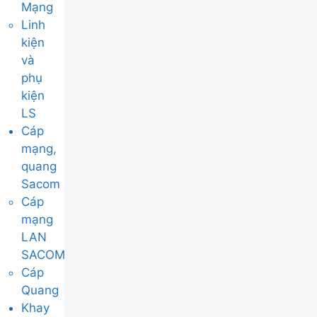
Mạng
Linh
kiện
và
phụ
kiện
LS
Cáp
mạng,
quang
Sacom
Cáp
mạng
LAN
SACOM
Cáp
Quang
Khay