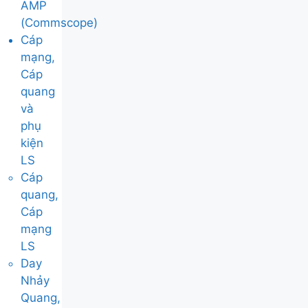
AMP
(Commscope)
Cáp
mạng,
Cáp
quang
và
phụ
kiện
LS
Cáp
quang,
Cáp
mạng
LS
Day
Nhảy
Quang,