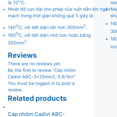
O
là 70
C.
nor
Nhiệt độ cực đại cho phép của ruột dẫn khi ngắn
Ma
mạch trong thời gian không quá 5 giây là:
sho
14
O
2
140
C, với tiết diện lớn hơn 300mm
.
3
O
160
C, với tiết diện nhỏ hơn hoặc bằng
16
2
300mm
.
in
Reviews
There are no reviews yet.
Be the first to review “Cáp nhôm
Cadivi ABC-3x25mm2, 0.6/1kV”
You must be
logged in
to post a
review.
Related products
Cáp nhôm Cadivi ABC-