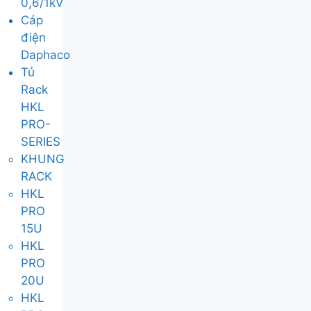
0,6/1kV
Cáp
điện
Daphaco
Tủ
Rack
HKL
PRO-
SERIES
KHUNG
RACK
HKL
PRO
15U
HKL
PRO
20U
HKL