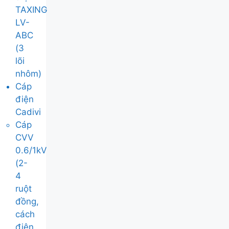
TAXING
LV-
ABC
(3
lõi
nhôm)
Cáp
điện
Cadivi
Cáp
CVV
0.6/1kV
(2-
4
ruột
đồng,
cách
điện,