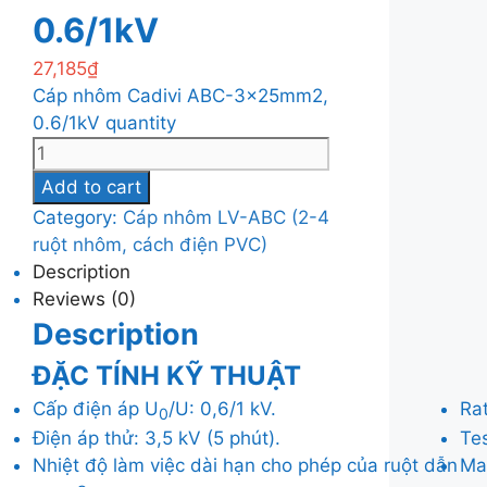
0.6/1kV
27,185
₫
Cáp nhôm Cadivi ABC-3x25mm2,
0.6/1kV quantity
Add to cart
Category:
Cáp nhôm LV-ABC (2-4
ruột nhôm, cách điện PVC)
Description
Reviews (0)
Description
ĐẶC TÍNH KỸ THUẬT
Cấp điện áp U
/U: 0,6/1 kV.
Ra
0
Điện áp thử: 3,5 kV (5 phút).
Tes
Nhiệt độ làm việc dài hạn cho phép của ruột dẫn
Ma