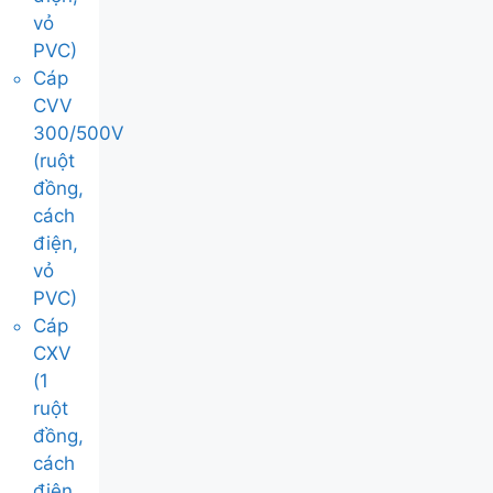
vỏ
PVC)
Cáp
CVV
300/500V
(ruột
đồng,
cách
điện,
vỏ
PVC)
Cáp
CXV
(1
ruột
đồng,
cách
điện