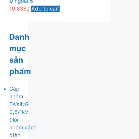
0
ngoài 5
10,838
₫
Add to cart
Danh
mục
sản
phẩm
Cáp
nhôm
TAXING
0,6/1kV
( lõi
nhôm,cách
điện