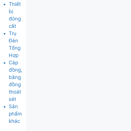
Thiết
bị
đóng
cắt
Trụ
Đèn
Tổng
Hợp
Cáp
đồng,
băng
đồng
thoát
sét
Sản
phẩm
khác