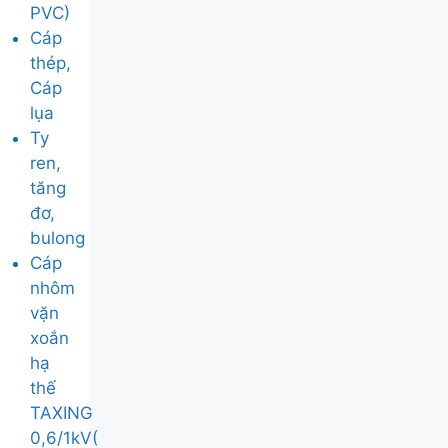
PVC)
Cáp
thép,
Cáp
lụa
Ty
ren,
tăng
đơ,
bulong
Cáp
nhôm
vặn
xoắn
hạ
thế
TAXING
0,6/1kV(