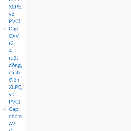
XLPE,
vỏ
PVC)
Cáp
CXV
(2-
4
ruột
đồng,
cách
điện
XLPE,
vỏ
PVC)
Cáp
nhôm
AV