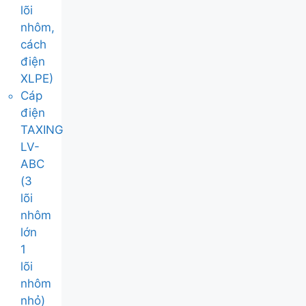
lõi
nhôm,
cách
điện
XLPE)
Cáp
điện
TAXING
LV-
ABC
(3
lõi
nhôm
lớn
1
lõi
nhôm
nhỏ)