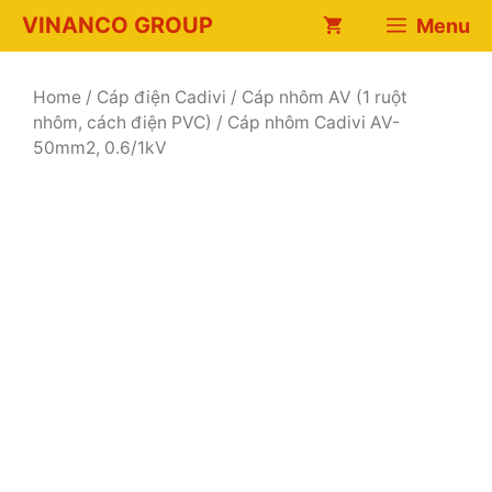
Chuyển
VINANCO GROUP
Menu
đến
nội
dung
Home
/
Cáp điện Cadivi
/
Cáp nhôm AV (1 ruột
nhôm, cách điện PVC)
/ Cáp nhôm Cadivi AV-
50mm2, 0.6/1kV