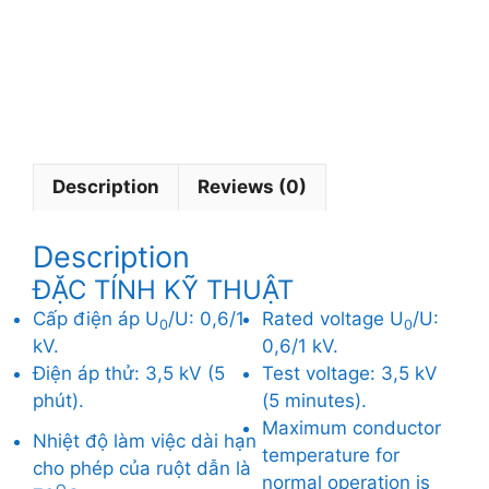
ệ
n
P
V
C
)
Description
Reviews (0)
Description
ĐẶC TÍNH KỸ THUẬT
Cấp điện áp U
/U: 0,6/1
Rated voltage U
/U:
0
0
kV.
0,6/1 kV.
Điện áp thử: 3,5 kV (5
Test voltage: 3,5 kV
phút).
(5 minutes).
Maximum conductor
Nhiệt độ làm việc dài hạn
temperature for
cho phép của ruột dẫn là
normal operation is