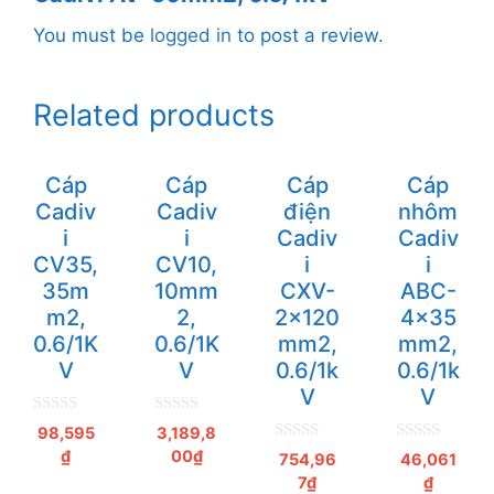
You must be
logged in
to post a review.
Related products
Cáp
Cáp
Cáp
Cáp
Cadiv
Cadiv
điện
nhôm
i
i
Cadiv
Cadiv
CV35,
CV10,
i
i
35m
10mm
CXV-
ABC-
m2,
2,
2x120
4x35
0.6/1K
0.6/1K
mm2,
mm2,
V
V
0.6/1k
0.6/1k
V
V
0
0
98,595
3,189,8
n
n
0
0
₫
00
₫
g
g
754,96
46,061
n
n
o
o
7
₫
₫
g
g
à
à