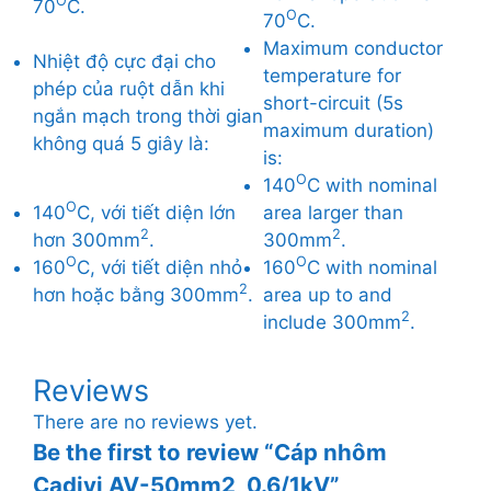
O
70
C.
O
70
C.
Maximum conductor
Nhiệt độ cực đại cho
temperature for
phép của ruột dẫn khi
short-circuit (5s
ngắn mạch trong thời gian
maximum duration)
không quá 5 giây là:
is:
O
140
C with nominal
O
140
C, với tiết diện lớn
area larger than
2
2
hơn 300mm
.
300mm
.
O
O
160
C, với tiết diện nhỏ
160
C with nominal
2
hơn hoặc bằng 300mm
.
area up to and
2
include 300mm
.
Reviews
There are no reviews yet.
Be the first to review “Cáp nhôm
Cadivi AV-50mm2, 0.6/1kV”