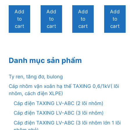
o
o
i
i
à
à
5
5
i
i
Add
Add
Add
Add
5
5
to
to
to
to
cart
cart
cart
cart
Danh mục sản phẩm
Ty ren, tăng đơ, bulong
Cáp nhôm vặn xoắn hạ thế TAXING 0,6/1kV( lõi
nhôm, cách điện XLPE)
Cáp điện TAXING LV-ABC (2 lõi nhôm)
Cáp điện TAXING LV-ABC (3 lõi nhôm)
Cáp điện TAXING LV-ABC (3 lõi nhôm lớn 1 lõi
nhôm nhỏ)