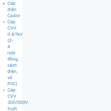
Cáp
điện
Cadivi
Cáp
CVV
0.6/1kV
(2-
4
ruột
đồng,
cách
điện,
vỏ
PVC)
Cáp
CVV
300/500V
(ruột