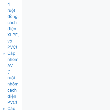
4
ruột
đồng,
cách
điện
XLPE,
vỏ
PVC)
Cáp
nhôm
AV
(1
ruột
nhôm,
cách
điện
PVC)
Cáp