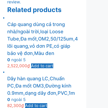
review.
Related products
Cáp quang dùng cả trong
nhà/ngoài trời,loại Loose
Tube,Đa mốt,OM2,50/125um,4
lõi quang,vỏ dơn PE,có giáp
bảo vệ đơn,Màu đen
0
ngoài 5
2,522,000
₫
Add to cart
Dây hàn quang LC,Chuẩn
PC,Đa mốt OM3,Đường kính
0.9mm,dạng dây đơn,PVC,1m
0
ngoài 5
82,300
₫
Add to cart