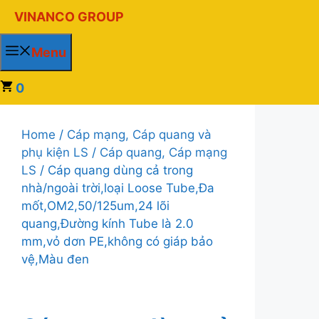
Chuyển
VINANCO GROUP
đến
nội
Menu
dung
0
Home
/
Cáp mạng, Cáp quang và
phụ kiện LS
/
Cáp quang, Cáp mạng
LS
/ Cáp quang dùng cả trong
nhà/ngoài trời,loại Loose Tube,Đa
mốt,OM2,50/125um,24 lõi
quang,Đường kính Tube là 2.0
mm,vỏ dơn PE,không có giáp bảo
vệ,Màu đen