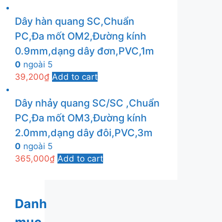
Dây hàn quang SC,Chuẩn
PC,Đa mốt OM2,Đường kính
0.9mm,dạng dây đơn,PVC,1m
0
ngoài 5
39,200
₫
Add to cart
Dây nhảy quang SC/SC ,Chuẩn
PC,Đa mốt OM3,Đường kính
2.0mm,dạng dây đôi,PVC,3m
0
ngoài 5
365,000
₫
Add to cart
Danh