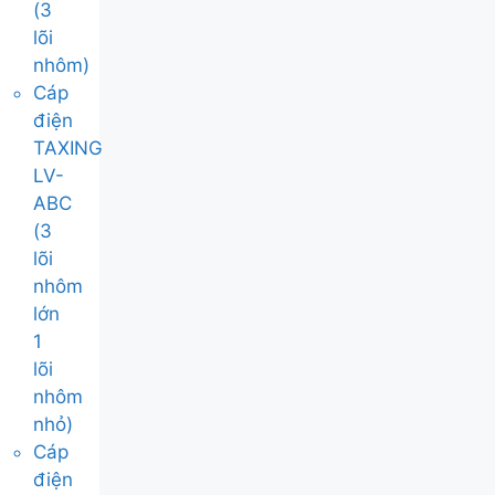
(3
lõi
nhôm)
Cáp
điện
TAXING
LV-
ABC
(3
lõi
nhôm
lớn
1
lõi
nhôm
nhỏ)
Cáp
điện