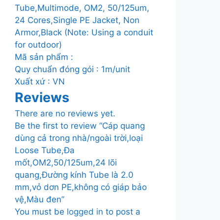
dơn
Tube,Multimode, OM2, 50/125um,
PE,không
24 Cores,Single PE Jacket, Non
có
Armor,Black (Note: Using a conduit
giáp
for outdoor)
bảo
Mã sản phẩm :
vệ,Màu
Quy chuẩn đóng gói : 1m/unit
đen
Xuất xứ : VN
quantity
Reviews
There are no reviews yet.
Be the first to review “Cáp quang
dùng cả trong nhà/ngoài trời,loại
Loose Tube,Đa
mốt,OM2,50/125um,24 lõi
quang,Đường kính Tube là 2.0
mm,vỏ dơn PE,không có giáp bảo
vệ,Màu đen”
You must be
logged in
to post a