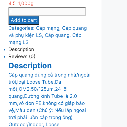
4,511,000
₫
Cáp
quang
Add to cart
dùng
Categories:
Cáp mạng, Cáp quang
cả
và phụ kiện LS
,
Cáp quang, Cáp
trong
mạng LS
nhà/ngoài
Description
trời,loại
Reviews (0)
Loose
Description
Tube,Đa
mốt,OM2,50/125um,24
Cáp quang dùng cả trong nhà/ngoài
lõi
trời,loại Loose Tube,Đa
quang,Đường
mốt,OM2,50/125um,24 lõi
kính
quang,Đường kính Tube là 2.0
Tube
mm,vỏ dơn PE,không có giáp bảo
là
vệ,Màu đen (Chú ý: Nếu lắp ngoài
2.0
trời phải luồn cáp trong ống)
mm,vỏ
Outdoor/Indoor, Loose