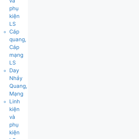
và
phụ
kiện
LS
Cáp
quang,
Cáp
mạng
LS
Day
Nhảy
Quang,
Mạng
Linh
kiện
và
phụ
kiện