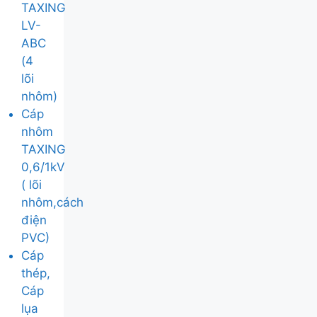
TAXING
LV-
ABC
(4
lõi
nhôm)
Cáp
nhôm
TAXING
0,6/1kV
( lõi
nhôm,cách
điện
PVC)
Cáp
thép,
Cáp
lụa