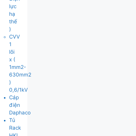
lực
hạ
thế
)
CVV
1
lõi
x (
1mm2-
630mm2
)
0,6/1kV
Cáp
điện
Daphaco
Tủ
Rack
HKL