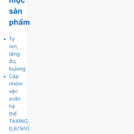
mục
sản
phẩm
Ty
ren,
tăng
đơ,
bulong
Cáp
nhôm
vặn
xoắn
hạ
thế
TAXING
0,6/1kV(