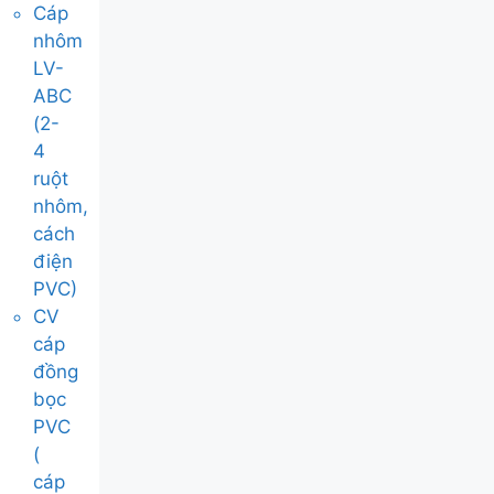
Cáp
nhôm
LV-
ABC
(2-
4
ruột
nhôm,
cách
điện
PVC)
CV
cáp
đồng
bọc
PVC
(
cáp