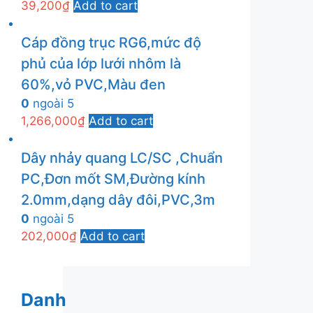
39,200
₫
Add to cart
Cáp đồng trục RG6,mức độ
phủ của lớp lưới nhôm là
60%,vỏ PVC,Màu đen
0
ngoài 5
1,266,000
₫
Add to cart
Dây nhảy quang LC/SC ,Chuẩn
PC,Đơn mốt SM,Đường kính
2.0mm,dạng dây đôi,PVC,3m
0
ngoài 5
202,000
₫
Add to cart
Danh