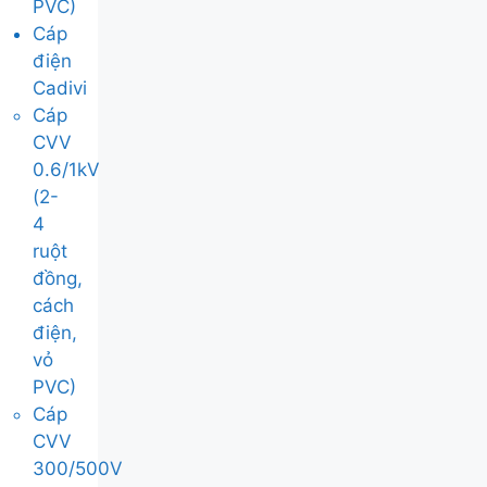
PVC)
Cáp
điện
Cadivi
Cáp
CVV
0.6/1kV
(2-
4
ruột
đồng,
cách
điện,
vỏ
PVC)
Cáp
CVV
300/500V