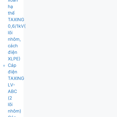
xoắn
hạ
thế
TAXING
0,6/1kV(
lõi
nhôm,
cách
điện
XLPE)
Cáp
điện
TAXING
LV-
ABC
(2
lõi
nhôm)