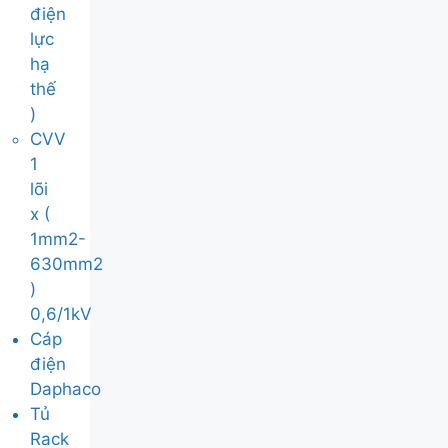
điện
lực
hạ
thế
)
CVV
1
lõi
x (
1mm2-
630mm2
)
0,6/1kV
Cáp
điện
Daphaco
Tủ
Rack