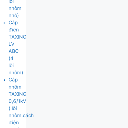
lõi
nhôm
nhỏ)
Cáp
điện
TAXING
LV-
ABC
(4
lõi
nhôm)
Cáp
nhôm
TAXING
0,6/1kV
( lõi
nhôm,cách
điện