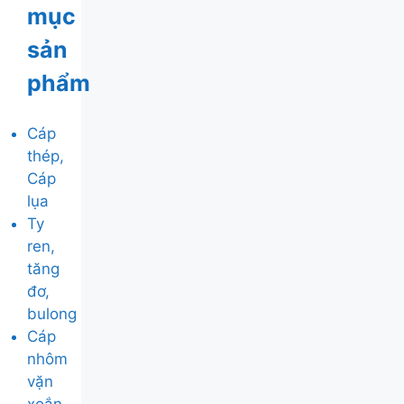
mục
sản
phẩm
Cáp
thép,
Cáp
lụa
Ty
ren,
tăng
đơ,
bulong
Cáp
nhôm
vặn