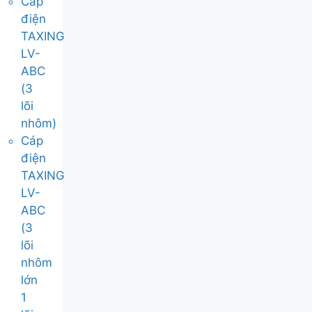
Cáp
điện
TAXING
LV-
ABC
(3
lõi
nhôm)
Cáp
điện
TAXING
LV-
ABC
(3
lõi
nhôm
lớn
1