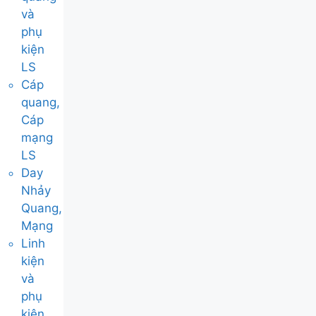
và
phụ
kiện
LS
Cáp
quang,
Cáp
mạng
LS
Day
Nhảy
Quang,
Mạng
Linh
kiện
và
phụ
kiện