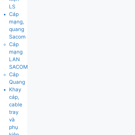
LS
Cáp
mạng,
quang
Sacom
Cáp
mạng
LAN
SACOM
Cáp
Quang
Khay
cáp,
cable
tray
và
phụ
kiện