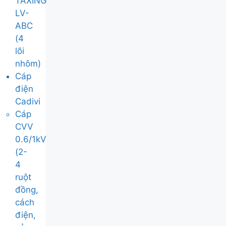
TAXING
LV-
ABC
(4
lõi
nhôm)
Cáp
điện
Cadivi
Cáp
CVV
0.6/1kV
(2-
4
ruột
đồng,
cách
điện,