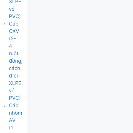
XLPE,
vỏ
PVC)
Cáp
CXV
(2-
4
ruột
đồng,
cách
điện
XLPE,
vỏ
PVC)
Cáp
nhôm
AV
(1