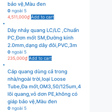
bảo vệ,Màu đen
0
ngoài 5
4,511,000
₫
Add to cart
Dây nhảy quang LC/LC ,Chuẩn
PC,Đơn mốt SM,Đường kính
2.0mm,dạng dây đôi,PVC,3m
0
ngoài 5
235,000
₫
Add to cart
Cáp quang dùng cả trong
nhà/ngoài trời,loại Loose
Tube,Đa mốt,OM3,50/125um,4
lõi quang,vỏ dơn PE,không có
giáp bảo vệ,Màu đen
0
ngoài 5