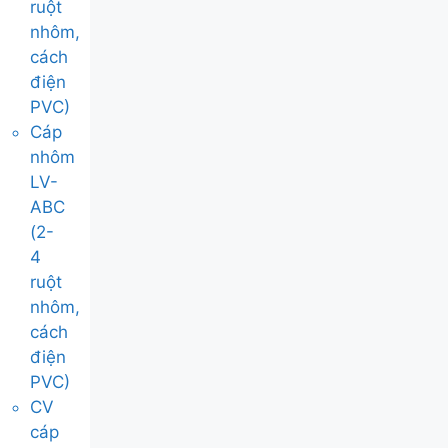
ruột
nhôm,
cách
điện
PVC)
Cáp
nhôm
LV-
ABC
(2-
4
ruột
nhôm,
cách
điện
PVC)
CV
cáp