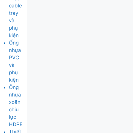
cable
tray
và
phụ
kiện
Ống
nhựa
PVC
và
phụ
kiện
Ống
nhựa
xoắn
chịu
lực
HDPE
Thiết