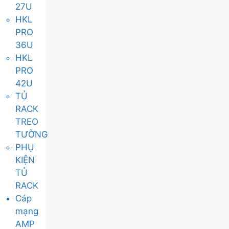
27U
HKL
PRO
36U
HKL
PRO
42U
TỦ
RACK
TREO
TƯỜNG
PHỤ
KIỆN
TỦ
RACK
Cáp
mạng
AMP