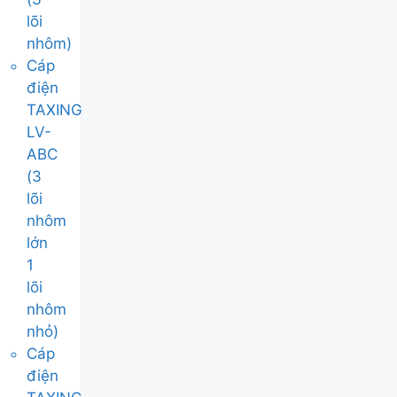
lõi
nhôm)
Cáp
điện
TAXING
LV-
ABC
(3
lõi
nhôm
lớn
1
lõi
nhôm
nhỏ)
Cáp
điện