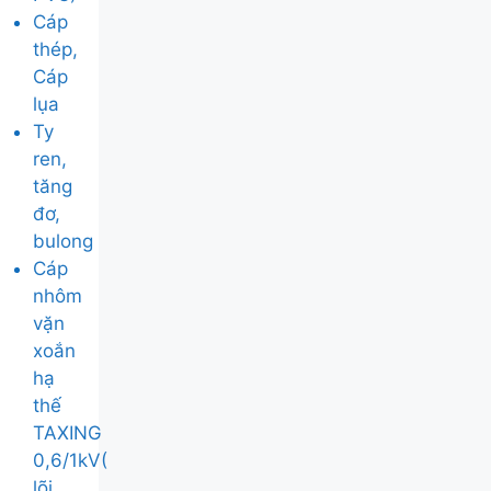
Cáp
thép,
Cáp
lụa
Ty
ren,
tăng
đơ,
bulong
Cáp
nhôm
vặn
xoắn
hạ
thế
TAXING
0,6/1kV(
lõi