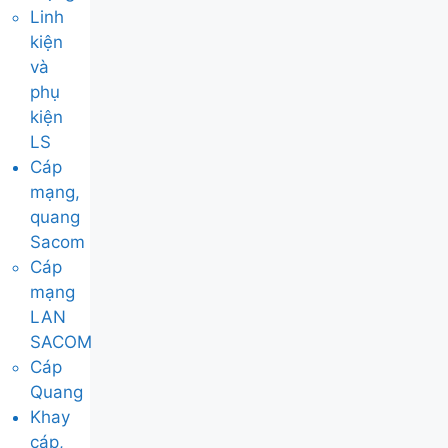
Linh
kiện
và
phụ
kiện
LS
Cáp
mạng,
quang
Sacom
Cáp
mạng
LAN
SACOM
Cáp
Quang
Khay
cáp,