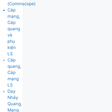
(Commscope)
Cáp
mạng,
Cáp
quang
và
phụ
kiện
LS
Cáp
quang,
Cáp
mạng
LS
Day
Nhảy
Quang,
Mạng