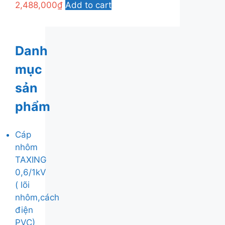
2,488,000
₫
Add to cart
Danh
mục
sản
phẩm
Cáp
nhôm
TAXING
0,6/1kV
( lõi
nhôm,cách
điện
PVC)