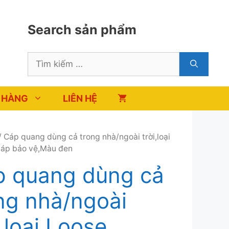
Search sản phẩm
Tìm
kiếm
cho:
 HÀNG
LIÊN HỆ
 Cáp quang dùng cả trong nhà/ngoài trời,loại
́p bảo vệ,Màu đen
p quang dùng cả
ng nhà/ngoài
i,loại Loose