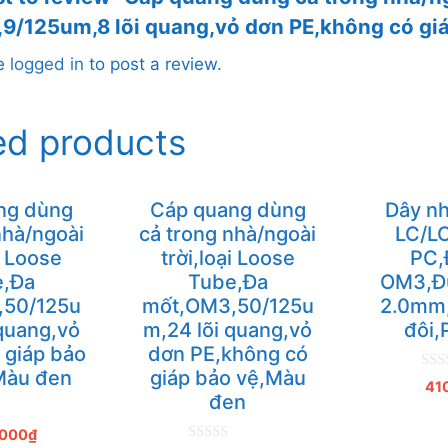
9/125um,8 lõi quang,vỏ dơn PE,không có giá
be
logged in
to post a review.
ed products
ng dùng
Cáp quang dùng
Dây nh
hà/ngoài
cả trong nhà/ngoài
LC/LC
̣i Loose
trời,loại Loose
PC,
e,Đa
Tube,Đa
OM3,Đư
,50/125u
mốt,OM3,50/125u
2.0mm,
quang,vỏ
m,24 lõi quang,vỏ
đôi
giáp bảo
dơn PE,không có
Màu đen
giáp bảo vệ,Màu
0
41
n
đen
g
o
,000
₫
à