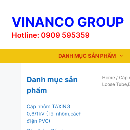
Chuyển
đến
VINANCO GROUP
nội
dung
Hotline: 0909 595359
DANH MỤC SẢN PHẨM
Home
/
Cáp 
Danh mục sản
Loose Tube,Đơ
phẩm
Cáp nhôm TAXING
0,6/1kV ( lõi nhôm,cách
điện PVC)