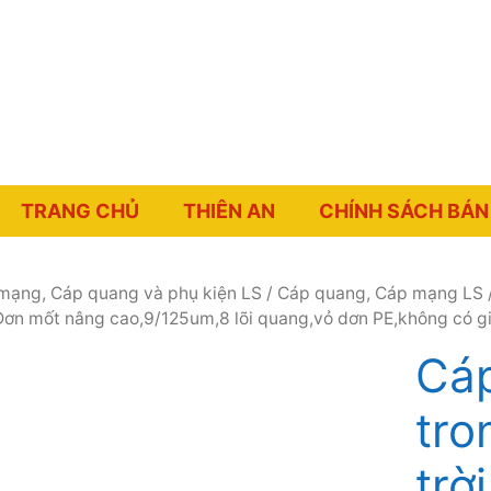
TRANG CHỦ
THIÊN AN
CHÍNH SÁCH BÁN
mạng, Cáp quang và phụ kiện LS
/
Cáp quang, Cáp mạng LS
/
n mốt nâng cao,9/125um,8 lõi quang,vỏ dơn PE,không có gia
Cá
tro
trờ