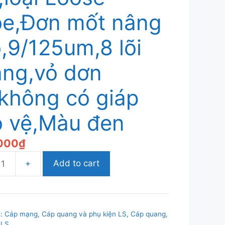
e,Đơn mốt nâng
,9/125um,8 lõi
ng,vỏ dơn
không có giáp
o vệ,Màu đen
,000
₫
Add to cart
s:
Cáp mạng, Cáp quang và phụ kiện LS
,
Cáp quang,
 LS