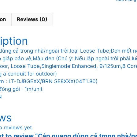
nhà/ngoa
trời,loại
ion
Reviews (0)
Loose
Tube,Đơ
mốt
iption
nâng
cao,9/1
ùng cả trong nhà/ngoài trời,loại Loose Tube,Đơn mốt
lõi
giáp bảo vệ,Màu đen (Chú ý: Nếu lắp ngoài trời phải lu
quang,vo
oor, Loose Tube,Singlemode Enhanced, 9/125um,8 Core
dơn
g a conduit for outdoor)
PE,khôn
m : LT-DJBGEXX/BRN SE8XXX(04T1.80)
có
óng gói : 1m/unit
giáp
N
bảo
vệ,Màu
ws
đen
quantity
o reviews yet.
st to review “Cáp quang dùng cả trong nhà/ng