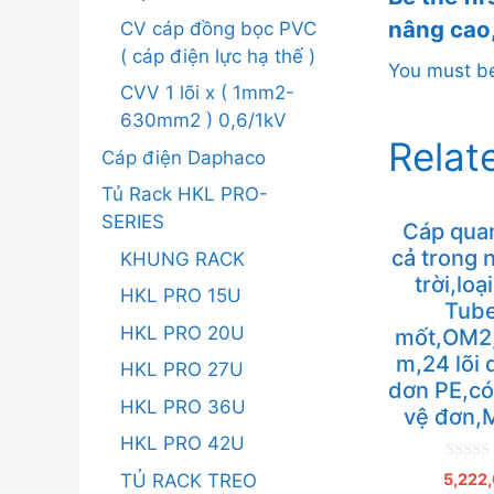
nâng cao,
CV cáp đồng bọc PVC
( cáp điện lực hạ thế )
You must 
CVV 1 lõi x ( 1mm2-
630mm2 ) 0,6/1kV
Relat
Cáp điện Daphaco
Tủ Rack HKL PRO-
SERIES
Cáp qua
cả trong n
KHUNG RACK
trời,loa
HKL PRO 15U
Tub
HKL PRO 20U
mốt,OM2
m,24 lõi 
HKL PRO 27U
dơn PE,có 
HKL PRO 36U
vệ đơn,
HKL PRO 42U
0
TỦ RACK TREO
5,222
n