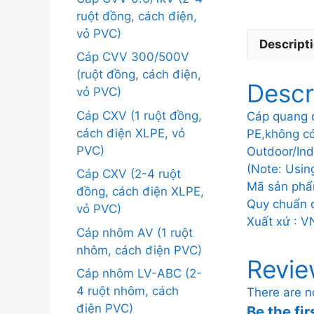
ruột đồng, cách điện,
vỏ PVC)
Descript
Cáp CVV 300/500V
(ruột đồng, cách điện,
Descr
vỏ PVC)
Cáp CXV (1 ruột đồng,
Cáp quang d
cách điện XLPE, vỏ
PE,không có 
PVC)
Outdoor/Ind
(Note: Usin
Cáp CXV (2-4 ruột
Mã sản phẩ
đồng, cách điện XLPE,
Quy chuẩn đ
vỏ PVC)
Xuất xứ : V
Cáp nhôm AV (1 ruột
nhôm, cách điện PVC)
Revie
Cáp nhôm LV-ABC (2-
4 ruột nhôm, cách
There are n
điện PVC)
Be the fir