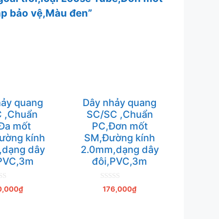
p bảo vệ,Màu đen”
ảy quang
Dây nhảy quang
 ,Chuẩn
SC/SC ,Chuẩn
Đa mốt
PC,Đơn mốt
ờng kính
SM,Đường kính
dạng dây
2.0mm,dạng dây
,PVC,3m
đôi,PVC,3m
0
0,000
₫
176,000
₫
n
g
o
à