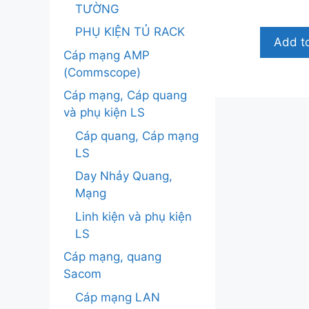
g
TƯỜNG
o
à
PHỤ KIỆN TỦ RACK
i
Add to
5
Cáp mạng AMP
(Commscope)
Cáp mạng, Cáp quang
và phụ kiện LS
Cáp quang, Cáp mạng
LS
Day Nhảy Quang,
Mạng
Linh kiện và phụ kiện
LS
Cáp mạng, quang
Sacom
Cáp mạng LAN