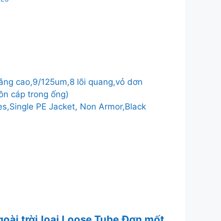
̀i
n
25um,8
 nâng cao,9/125um,8 lõi quang,vỏ dơn
ồn cáp trong ống)
̉
s,Single PE Jacket, Non Armor,Black
g
oài trời,loại Loose Tube,Đơn mốt