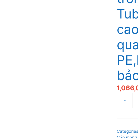
Tub
cao
qua
PE,
bả
1,066
Cáp
quang
dùng
cả
Categorie
trong
Cáp mạng