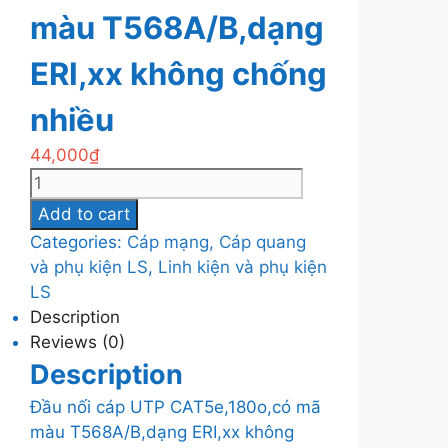
màu T568A/B,dạng
ERI,xx không chống
nhiều
44,000
₫
Đầu
nối
Add to cart
cáp
Categories:
Cáp mạng, Cáp quang
UTP
và phụ kiện LS
,
Linh kiện và phụ kiện
CAT5e,180o,có
LS
mã
Description
màu
Reviews (0)
T568A/B,dạng
Description
ERI,xx
không
Đầu nối cáp UTP CAT5e,180o,có mã
chống
màu T568A/B,dạng ERI,xx không