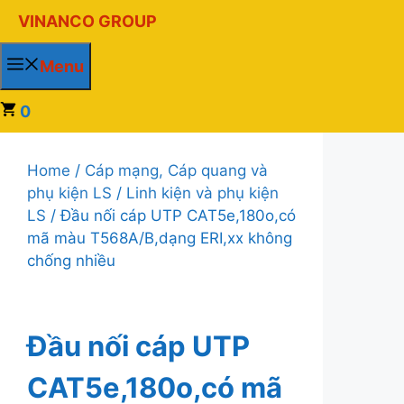
Chuyển
VINANCO GROUP
đến
nội
Menu
dung
0
Home
/
Cáp mạng, Cáp quang và
phụ kiện LS
/
Linh kiện và phụ kiện
LS
/ Đầu nối cáp UTP CAT5e,180o,có
mã màu T568A/B,dạng ERI,xx không
chống nhiều
Đầu nối cáp UTP
CAT5e,180o,có mã