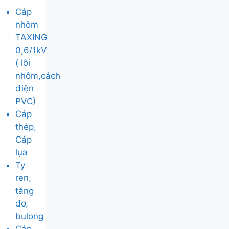
Cáp
nhôm
TAXING
0,6/1kV
( lõi
nhôm,cách
điện
PVC)
Cáp
thép,
Cáp
lụa
Ty
ren,
tăng
đơ,
bulong