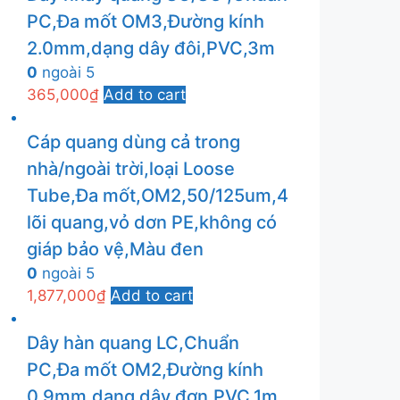
PC,Đa mốt OM3,Đường kính
2.0mm,dạng dây đôi,PVC,3m
0
ngoài 5
365,000
₫
Add to cart
Cáp quang dùng cả trong
nhà/ngoài trời,loại Loose
Tube,Đa mốt,OM2,50/125um,4
lõi quang,vỏ dơn PE,không có
giáp bảo vệ,Màu đen
0
ngoài 5
1,877,000
₫
Add to cart
Dây hàn quang LC,Chuẩn
PC,Đa mốt OM2,Đường kính
0.9mm,dạng dây đơn,PVC,1m