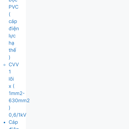
PVC
(
cáp
điện
lực
hạ
thế
)
CVV
1
lõi
x (
1mm2-
630mm2
)
0,6/1kV
Cáp