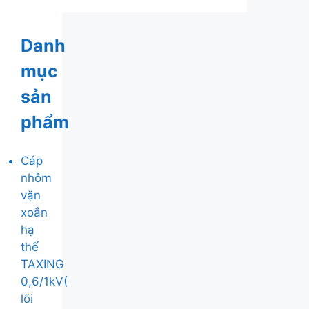
Danh
mục
sản
phẩm
Cáp
nhôm
vặn
xoắn
hạ
thế
TAXING
0,6/1kV(
lõi