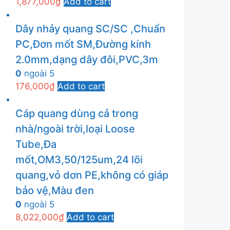
1,877,000
₫
Add to cart
Dây nhảy quang SC/SC ,Chuẩn
PC,Đơn mốt SM,Đường kính
2.0mm,dạng dây đôi,PVC,3m
0
ngoài 5
176,000
₫
Add to cart
Cáp quang dùng cả trong
nhà/ngoài trời,loại Loose
Tube,Đa
mốt,OM3,50/125um,24 lõi
quang,vỏ dơn PE,không có giáp
bảo vệ,Màu đen
0
ngoài 5
8,022,000
₫
Add to cart