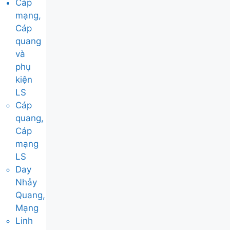
Cáp
mạng,
Cáp
quang
và
phụ
kiện
LS
Cáp
quang,
Cáp
mạng
LS
Day
Nhảy
Quang,
Mạng
Linh