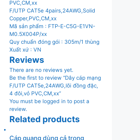
PVC,CM,xx
F/UTP CAT5e 4pairs,24AWG,Solid
Copper,PVC,CM,xx
Mã sản phẩm : FTP-E-C5G-E1VN-
M0.5X004P/xx
Quy chuẩn đóng gói : 305m/1 thùng
Xuất xứ : VN
Reviews
There are no reviews yet.
Be the first to review “Dây cáp mạng
F/UTP CAT5e,24AWG,lõi đồng đặc,
4 đôi,vỏ PVC,CM,xx”
You must be
logged in
to post a
review.
Related products
Cáp quang dùng cả trong