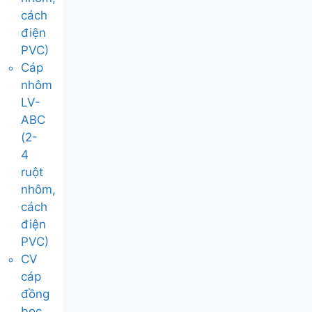
cách
điện
PVC)
Cáp
nhôm
LV-
ABC
(2-
4
ruột
nhôm,
cách
điện
PVC)
CV
cáp
đồng
bọc