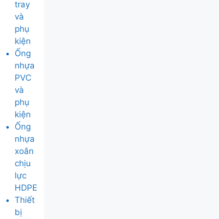
tray
và
phụ
kiện
Ống
nhựa
PVC
và
phụ
kiện
Ống
nhựa
xoắn
chịu
lực
HDPE
Thiết
bị