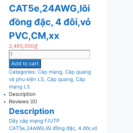
CAT5e,24AWG,lõi
đồng đặc, 4 đôi,vỏ
PVC,CM,xx
2,465,000
₫
Dây
cáp
Add to cart
mạng
Categories:
Cáp mạng, Cáp quang
F/UTP
và phụ kiện LS
,
Cáp quang, Cáp
CAT5e,24AWG,lõi
mạng LS
đồng
Description
đặc,
Reviews (0)
4
Description
đôi,vỏ
PVC,CM,xx
Dây cáp mạng F/UTP
quantity
CAT5e,24AWG,lõi đồng đặc, 4 đôi,vỏ