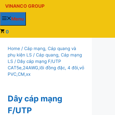
Chuyển
VINANCO GROUP
đến
nội
Menu
dung
0
Home
/
Cáp mạng, Cáp quang và
phụ kiện LS
/
Cáp quang, Cáp mạng
LS
/ Dây cáp mạng F/UTP
CAT5e,24AWG,lõi đồng đặc, 4 đôi,vỏ
PVC,CM,xx
Dây cáp mạng
F/UTP