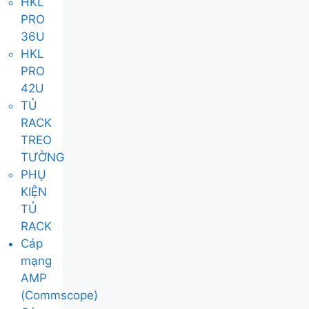
HKL
PRO
36U
HKL
PRO
42U
TỦ
RACK
TREO
TƯỜNG
PHỤ
KIỆN
TỦ
RACK
Cáp
mạng
AMP
(Commscope)