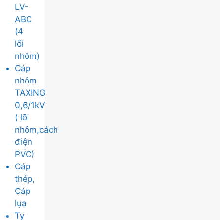
LV-
ABC
(4
lõi
nhôm)
Cáp
nhôm
TAXING
0,6/1kV
( lõi
nhôm,cách
điện
PVC)
Cáp
thép,
Cáp
lụa
Ty