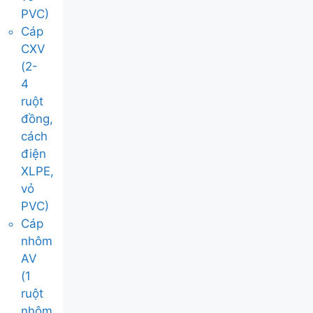
PVC)
Cáp
CXV
(2-
4
ruột
đồng,
cách
điện
XLPE,
vỏ
PVC)
Cáp
nhôm
AV
(1
ruột
nhôm,