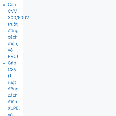
Cáp
CVV
300/500V
(ruột
đồng,
cách
điện,
vỏ
PVC)
Cáp
CXV
(1
ruột
đồng,
cách
điện
XLPE,
vỏ