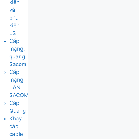
kiện
và
phụ
kiện
LS
Cáp
mạng,
quang
Sacom
Cáp
mạng
LAN
SACOM
Cáp
Quang
Khay
cáp,
cable