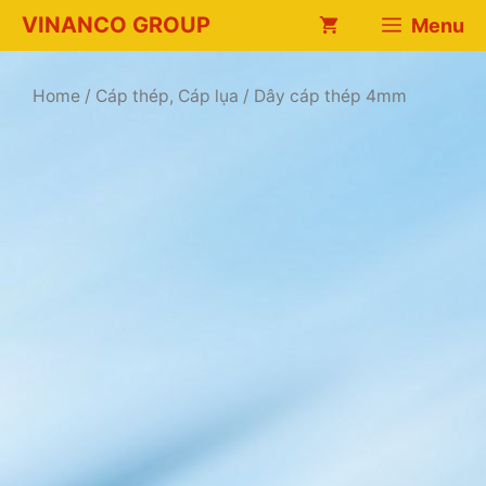
Chuyển
VINANCO GROUP
Menu
đến
nội
dung
Home
/
Cáp thép, Cáp lụa
/ Dây cáp thép 4mm
t