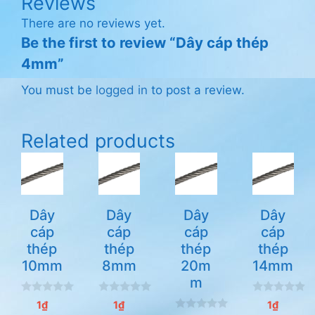
Reviews
There are no reviews yet.
Be the first to review “Dây cáp thép
4mm”
You must be
logged in
to post a review.
Related products
Dây
Dây
Dây
Dây
cáp
cáp
cáp
cáp
thép
thép
thép
thép
10mm
8mm
20m
14mm
m
0
0
0
1
₫
1
₫
1
₫
n
n
n