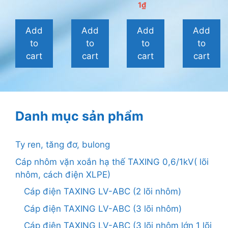
0
g
g
g
1
₫
n
o
o
o
g
à
à
à
o
i
i
i
Add
Add
Add
Add
à
5
5
5
i
to
to
to
to
5
cart
cart
cart
cart
Danh mục sản phẩm
Ty ren, tăng đơ, bulong
Cáp nhôm vặn xoắn hạ thế TAXING 0,6/1kV( lõi
nhôm, cách điện XLPE)
Cáp điện TAXING LV-ABC (2 lõi nhôm)
Cáp điện TAXING LV-ABC (3 lõi nhôm)
Cáp điện TAXING LV-ABC (3 lõi nhôm lớn 1 lõi