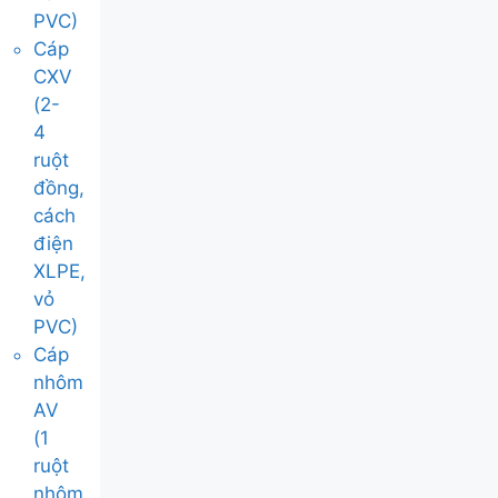
PVC)
Cáp
CXV
(2-
4
ruột
đồng,
cách
điện
XLPE,
vỏ
PVC)
Cáp
nhôm
AV
(1
ruột
nhôm,