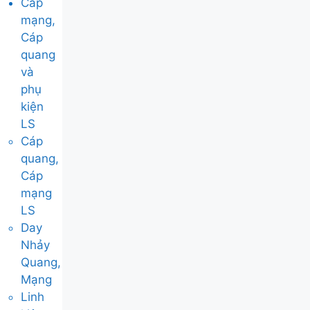
Cáp
mạng,
Cáp
quang
và
phụ
kiện
LS
Cáp
quang,
Cáp
mạng
LS
Day
Nhảy
Quang,
Mạng
Linh