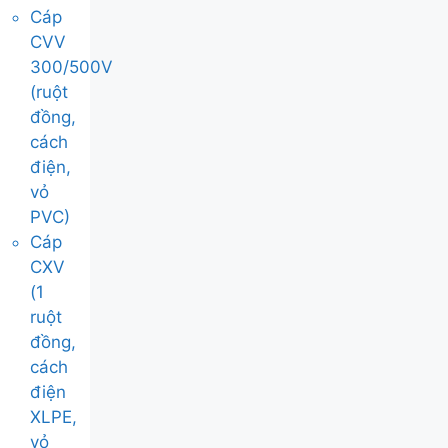
Cáp
CVV
300/500V
(ruột
đồng,
cách
điện,
vỏ
PVC)
Cáp
CXV
(1
ruột
đồng,
cách
điện
XLPE,
vỏ