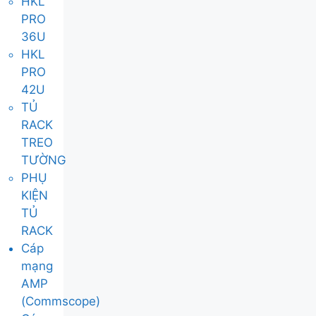
HKL
PRO
36U
HKL
PRO
42U
TỦ
RACK
TREO
TƯỜNG
PHỤ
KIỆN
TỦ
RACK
Cáp
mạng
AMP
(Commscope)