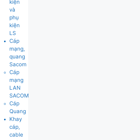
kiện
và
phụ
kiện
LS
Cáp
mạng,
quang
Sacom
Cáp
mạng
LAN
SACOM
Cáp
Quang
Khay
cáp,
cable