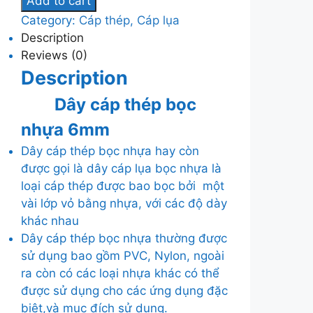
Add to cart
thép
Category:
Cáp thép, Cáp lụa
bọc
Description
nhựa
Reviews (0)
6mm
Description
quantity
Dây cáp thép bọc
nhựa 6mm
Dây cáp thép bọc nhựa hay còn
được gọi là dây cáp lụa bọc nhựa là
loại cáp thép được bao bọc bởi một
vài lớp vỏ bằng nhựa, với các độ dày
khác nhau
Dây cáp thép bọc nhựa thường được
sử dụng bao gồm PVC, Nylon, ngoài
ra còn có các loại nhựa khác có thể
được sử dụng cho các ứng dụng đặc
biệt,và mục đích sử dụng.