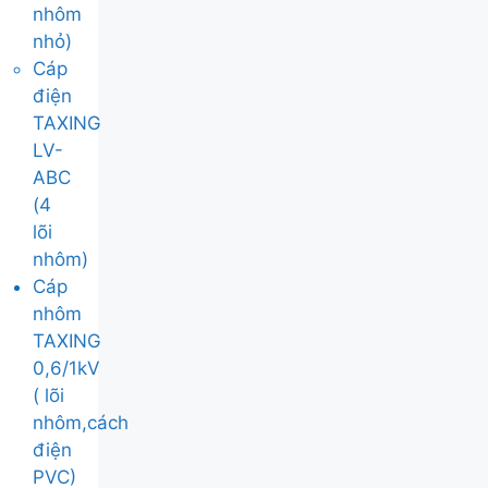
nhôm
nhỏ)
Cáp
điện
TAXING
LV-
ABC
(4
lõi
nhôm)
Cáp
nhôm
TAXING
0,6/1kV
( lõi
nhôm,cách
điện
PVC)