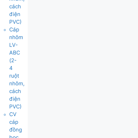
cách
điện
PVC)
Cáp
nhôm
LV-
ABC
(2-
4
ruột
nhôm,
cách
điện
PVC)
CV
cáp
đồng
bọc