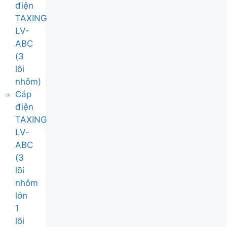
điện
TAXING
LV-
ABC
(3
lõi
nhôm)
Cáp
điện
TAXING
LV-
ABC
(3
lõi
nhôm
lớn
1
lõi