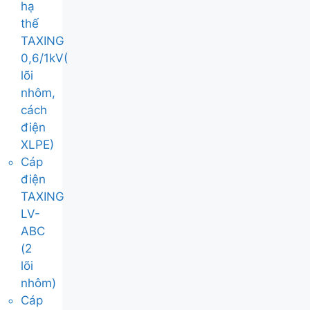
hạ
thế
TAXING
0,6/1kV(
lõi
nhôm,
cách
điện
XLPE)
Cáp
điện
TAXING
LV-
ABC
(2
lõi
nhôm)
Cáp