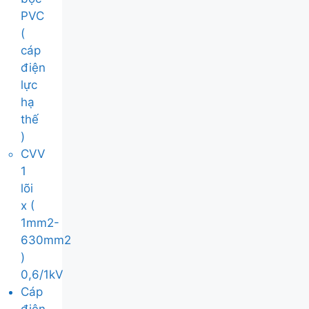
PVC
(
cáp
điện
lực
hạ
thế
)
CVV
1
lõi
x (
1mm2-
630mm2
)
0,6/1kV
Cáp