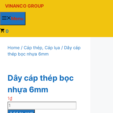
Chuyển
VINANCO GROUP
đến
nội
Menu
dung
0
Home
/
Cáp thép, Cáp lụa
/ Dây cáp
thép bọc nhựa 6mm
Dây cáp thép bọc
nhựa 6mm
1
₫
Dây
cáp