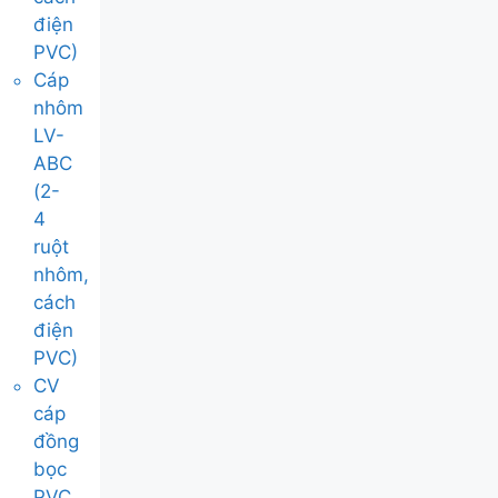
điện
PVC)
Cáp
nhôm
LV-
ABC
(2-
4
ruột
nhôm,
cách
điện
PVC)
CV
cáp
đồng
bọc
PVC