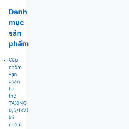
Danh
mục
sản
phẩm
Cáp
nhôm
vặn
xoắn
hạ
thế
TAXING
0,6/1kV(
lõi
nhôm,