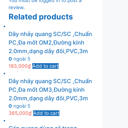
You must be
logged in
to post a
review.
Related products
Dây nhảy quang SC/SC ,Chuẩn
PC,Đa mốt OM2,Đường kính
2.0mm,dạng dây đôi,PVC,3m
0
ngoài 5
183,000
₫
Add to cart
Dây nhảy quang SC/SC ,Chuẩn
PC,Đa mốt OM3,Đường kính
2.0mm,dạng dây đôi,PVC,3m
0
ngoài 5
365,000
₫
Add to cart