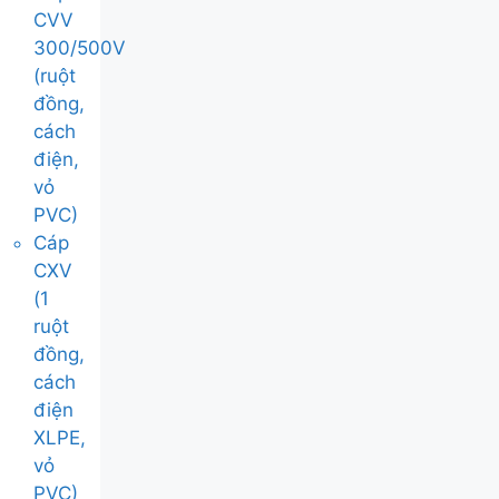
CVV
300/500V
(ruột
đồng,
cách
điện,
vỏ
PVC)
Cáp
CXV
(1
ruột
đồng,
cách
điện
XLPE,
vỏ
PVC)