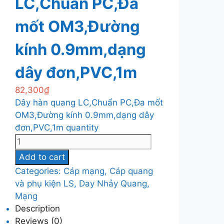
LC,Chuẩn PC,Đa
mốt OM3,Đường
kính 0.9mm,dạng
dây đơn,PVC,1m
82,300
₫
Dây hàn quang LC,Chuẩn PC,Đa mốt
OM3,Đường kính 0.9mm,dạng dây
đơn,PVC,1m quantity
Add to cart
Categories:
Cáp mạng, Cáp quang
và phụ kiện LS
,
Day Nhảy Quang,
Mạng
Description
Reviews (0)