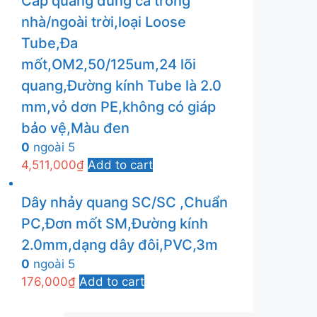
Cáp quang dùng cả trong
nhà/ngoài trời,loại Loose
Tube,Đa
mốt,OM2,50/125um,24 lõi
quang,Đường kính Tube là 2.0
mm,vỏ dơn PE,không có giáp
bảo vệ,Màu đen
0
ngoài 5
4,511,000
₫
Add to cart
Dây nhảy quang SC/SC ,Chuẩn
PC,Đơn mốt SM,Đường kính
2.0mm,dạng dây đôi,PVC,3m
0
ngoài 5
176,000
₫
Add to cart