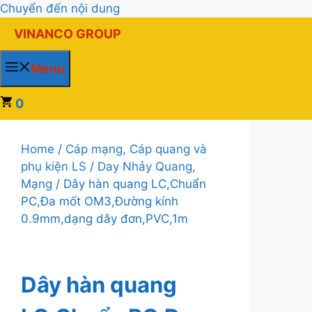
Chuyển đến nội dung
VINANCO GROUP
Menu
0
Home
/
Cáp mạng, Cáp quang và
phụ kiện LS
/
Day Nhảy Quang,
Mạng
/ Dây hàn quang LC,Chuẩn
PC,Đa mốt OM3,Đường kính
0.9mm,dạng dây đơn,PVC,1m
Dây hàn quang