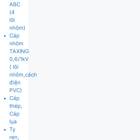
ABC
(4
lõi
nhôm)
Cáp
nhôm
TAXING
0,6/1kV
( lõi
nhôm,cách
điện
PVC)
Cáp
thép,
Cáp
lụa
Ty
ren,