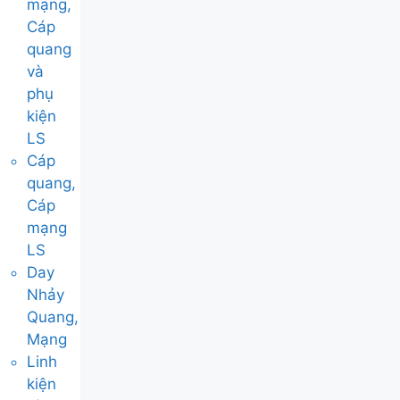
mạng,
Cáp
quang
và
phụ
kiện
LS
Cáp
quang,
Cáp
mạng
LS
Day
Nhảy
Quang,
Mạng
Linh
kiện