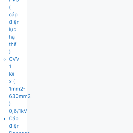
(
cáp
điện
lực
hạ
thế
)
CVV
1
lõi
x (
1mm2-
630mm2
)
0,6/1kV
Cáp
điện