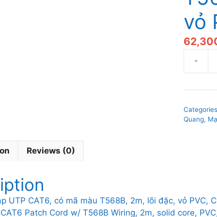
vỏ
62,30
Dây
nhảy
cáp
UTP
Categorie
CAT6,
Quang, M
có
mã
ion
Reviews (0)
màu
T568B,
2m,
iption
lõi
đặc,
áp UTP CAT6, có mã màu T568B, 2m, lõi đặc, vỏ PVC, 
vỏ
CAT6 Patch Cord w/ T568B Wiring, 2m, solid core, PVC