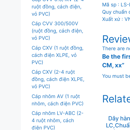
Mã sp : LS
ruột đồng, cách điện,
Quy chuẩn đ
vỏ PVC)
Xuất xứ : V
Cáp CVV 300/500V
(ruột đồng, cách điện,
Revie
vỏ PVC)
Cáp CXV (1 ruột đồng,
There are n
cách điện XLPE, vỏ
Be the fir
PVC)
CM, xx”
Cáp CXV (2-4 ruột
You must 
đồng, cách điện XLPE,
vỏ PVC)
Relat
Cáp nhôm AV (1 ruột
nhôm, cách điện PVC)
Cáp nhôm LV-ABC (2-
Dây hà
4 ruột nhôm, cách
LC,Chuâ
điện PVC)