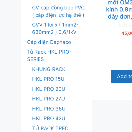
mốt OM
CV cáp đồng bọc PVC
kính 0.
( cáp điện lực hạ thế )
dây đơn
CVV 1 lõi x ( 1mm2-
0
630mm2 ) 0,6/1kV
45,0
n
g
Cáp điện Daphaco
o
à
Tủ Rack HKL PRO-
i
5
SERIES
KHUNG RACK
Add to
HKL PRO 15U
HKL PRO 20U
HKL PRO 27U
HKL PRO 36U
HKL PRO 42U
TỦ RACK TREO