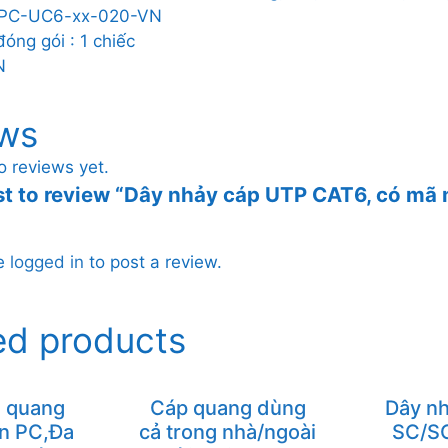
PVC,
-PC-UC6-xx-020-VN
CM,
óng gói : 1 chiếc
xx
N
quantity
ws
o reviews yet.
st to review “Dây nhảy cáp UTP CAT6, có mã
be
logged in
to post a review.
ed products
n quang
Cáp quang dùng
Dây nh
̉n PC,Đa
cả trong nhà/ngoài
SC/SC