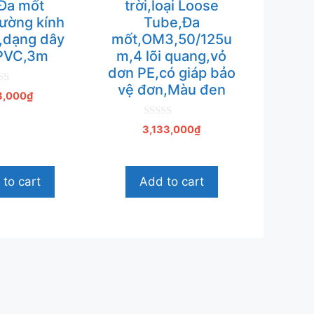
Đa mốt
trời,loại Loose
ờng kính
Tube,Đa
dạng dây
mốt,OM3,50/125u
,PVC,3m
m,4 lõi quang,vỏ
dơn PE,có giáp bảo
vệ đơn,Màu đen
3,000
₫
0
3,133,000
₫
n
g
o
à
i
to cart
Add to cart
5