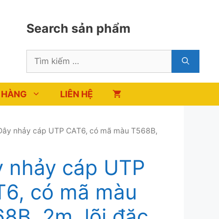
Search sản phẩm
Tìm
kiếm
cho:
 HÀNG
LIÊN HỆ
Dây nhảy cáp UTP CAT6, có mã màu T568B,
 nhảy cáp UTP
6, có mã màu
8B, 2m, lõi đặc,