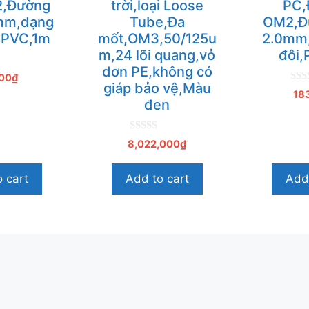
2,Đường
trời,loại Loose
PC,
9mm,dạng
Tube,Đa
OM2,Đư
,PVC,1m
mốt,OM3,50/125u
2.0mm,
m,24 lõi quang,vỏ
đôi
dơn PE,không có
00
₫
giáp bảo vệ,Màu
0
18
n
đen
g
o
à
i
0
8,022,000
₫
5
n
g
o
 cart
Add to cart
Add 
à
i
5