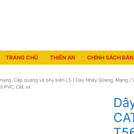
TRANG CHỦ
THIÊN AN
CHÍNH SÁCH BÁN
mạng, Cáp quang và phụ kiện LS
/
Day Nhảy Quang, Mạng
/ 
vỏ PVC, CM, xx
Dây
CAT
T56