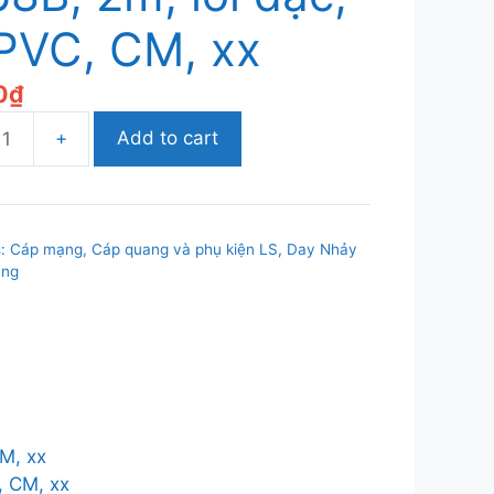
 PVC, CM, xx
0
₫
Add to cart
s:
Cáp mạng, Cáp quang và phụ kiện LS
,
Day Nhảy
ạng
CM, xx
, CM, xx