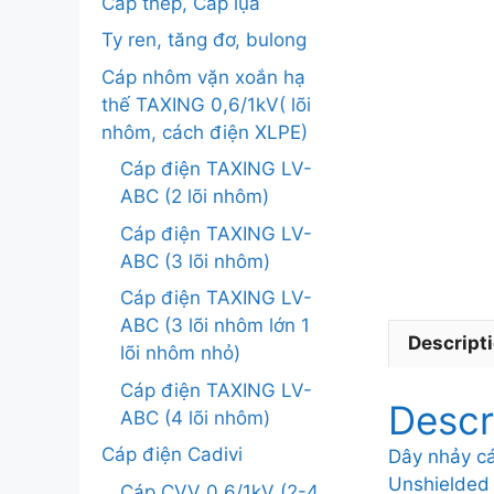
Cáp thép, Cáp lụa
Ty ren, tăng đơ, bulong
Cáp nhôm vặn xoắn hạ
thế TAXING 0,6/1kV( lõi
nhôm, cách điện XLPE)
Cáp điện TAXING LV-
ABC (2 lõi nhôm)
Cáp điện TAXING LV-
ABC (3 lõi nhôm)
Cáp điện TAXING LV-
ABC (3 lõi nhôm lớn 1
Descript
lõi nhôm nhỏ)
Cáp điện TAXING LV-
Descr
ABC (4 lõi nhôm)
Cáp điện Cadivi
Dây nhảy c
Unshielded 
Cáp CVV 0.6/1kV (2-4