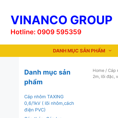
Chuyển
đến
VINANCO GROUP
nội
dung
Hotline: 0909 595359
DANH MỤC SẢN PHẨM
Home
/
Cáp 
Danh mục sản
2m, lõi đặc, 
phẩm
Cáp nhôm TAXING
0,6/1kV ( lõi nhôm,cách
điện PVC)